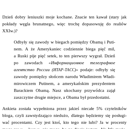
Dzień dobry leniusz­ki moje kocha­ne.
Zna­cie ten kawał (sta­ry jak
pokła­dy węgla bru­nat­ne­go, więc tro­chę dopa­so­wu­ję do realiów
XXIw.)?
Odby­ły się zawo­dy w bie­gach pomię­dzy Oba­mą i Puti­
nem. A że Ame­ry­ka­niec codzien­nie bie­ga pięć mil,
a Ruski pije pięć setek, to ten pierw­szy wygrał. Dzień
po zawo­dach
«Информационное телеграфное
агентство России (
)»
poda­je: odby­ły się
ИТАР-ТАСС
zawo­dy pomię­dzy słoń­cem naro­du Wła­di­mi­rem Wła­di­
mi­ro­wi­czem Puti­nem, a ame­ry­kań­skim pre­zy­den­tem
Barac­kiem Oba­mą. Nasz uko­cha­ny przy­wód­ca zajął
zaszczyt­ne dru­gie miej­sce, a Oba­ma był przedostatni.
Ankie­ta zosta­ła wypeł­nio­na przez jakieś nie­ca­łe 5% czy­tel­ni­ków
blo­ga, czy­li zawsty­dza­ją­co nie­du­żo, dla­te­go będzie­my się posłu­gi­
wać pro­cen­ta­mi. Czy jest ktoś, kto tego nie lubi? Ja w pro­cen­ty