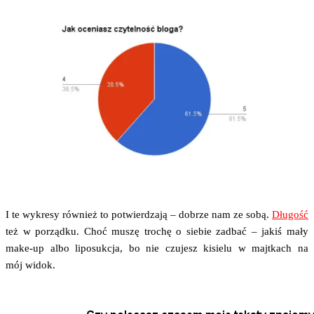
I te wykre­sy rów­nież to potwier­dza­ją – dobrze nam ze sobą.
Dłu­gość
też w porząd­ku. Choć muszę tro­chę o sie­bie zadbać – jakiś mały
make-up albo lipo­suk­cja, bo nie czu­jesz kisie­lu w majt­kach na
mój widok.