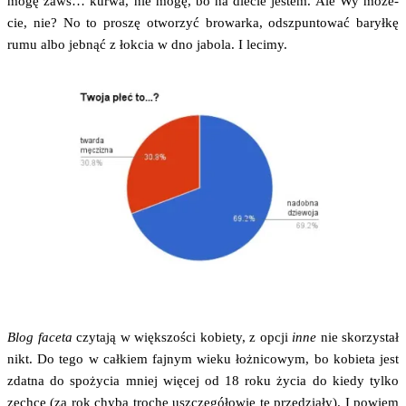
mogę zaws… kur­wa, nie mogę, bo na die­cie jestem. Ale Wy może­
cie, nie? No to pro­szę otwo­rzyć bro­war­ka, odszpun­to­wać barył­kę
rumu albo jeb­nąć z łok­cia w dno jabo­la. I lecimy.
Blog face­ta
czy­ta­ją w więk­szo­ści kobie­ty, z opcji
inne
nie sko­rzy­stał
nikt. Do tego w cał­kiem faj­nym wie­ku łoż­ni­co­wym, bo kobie­ta jest
zdat­na do spo­ży­cia mniej wię­cej od 18 roku życia do kie­dy tyl­ko
zechce (za rok chy­ba tro­chę uszcze­gó­ło­wię te prze­dzia­ły). I powiem