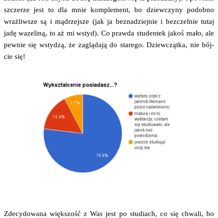
szcze­rze jest to dla mnie kom­ple­ment, bo dziew­czy­ny podob­no
wraż­liw­sze są i mądrzej­sze (jak ja bez­na­dziej­nie i bez­czel­nie tutaj
jadę waze­li­ną, to aż mi wstyd). Co praw­da stu­den­tek jakoś mało, ale
pew­nie się wsty­dzą, że zaglą­da­ją do sta­re­go. Dziew­cząt­ka, nie bój­
cie się!
Zde­cy­do­wa­na więk­szość z Was jest po stu­diach, co się chwa­li, bo