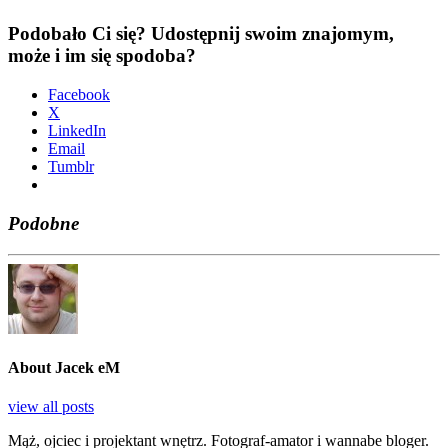
Podobało Ci się? Udostępnij swoim znajomym,
może i im się spodoba?
Face­bo­ok
X
Lin­ke­dIn
Ema­il
Tum­blr
Podobne
About Jacek eM
view all posts
Mąż, ojciec i projektant wnętrz. Fotograf-amator i wannabe bloger.