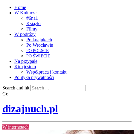
Home
W Kulturze
#6na1
Książki
Filmy
W podróży
Po knajpkach
Po Wrocławiu
PO
POLSCE
PO
ŚWIECIE
Na przypale
Kim jestem
Współpraca i kontakt
Polityka prywatności
Search and hit
Go
dizajnuch.pl
W internetach