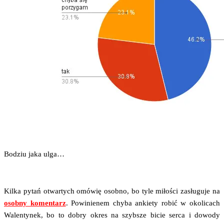
Bodziu jaka ulga…
Kil­ka pytań otwar­tych omó­wię osob­no, bo tyle miło­ści zasłu­gu­je na
osob­ny komen­tarz
. Powi­nie­nem chy­ba ankie­ty robić w oko­li­cach
Walen­ty­nek, bo to dobry okres na szyb­sze bicie ser­ca i dowo­dy