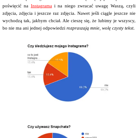
poświę­cić na
Insta­gra­ma
i na nie­go zwra­cać uwa­gę Waszą, czy­li
zdję­cia, zdję­cia i jesz­cze raz zdję­cia. Nawet jeśli cią­gle jesz­cze nie
wycho­dzą tak, jak­bym chciał. Ale cie­szę się, że lubi­my je wszy­scy,
bo nie ma ani jed­nej odpo­wie­dzi
roz­pra­sza­ją mnie, wolę czy­sty tekst
.