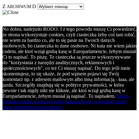
Z
D
ARCHIWUM
No dobra, nadejszło RODO. I z tego powodu muszę Ci powiedzieć,
że strona wykorzystuje cookies, czyli ciasteczka żeby coś tam robić,
nie wiem za bardzo co, ale to się pasie na Twoich danych
osobowych, bo ciasteczka to dane osobowe. Ni kuta nie wiem jakim
cudem, ale ktoś wziął grubą kasę w Europarlamencie, żebym musiał
Ci to napisać. To piszę. Te ciasteczka są jeszcze wykorzystywane
do "korzystania z narzędzi analitycznych, reklamowych i
społecznościowych", co też Ci muszę napisać. Do tego jeśli mnie
skomentujesz, to się okaże, że pod wpisem pojawi się Twój
komentarz np. z adresem mailowym albo inną informacją - łaaa, ale
jazda. Szczegóły znajdują się w polityce prywatności, w która
pewnie i tak nigdy nikt nie kliknie, ale ktoś wziął grubą kasę w
Europarlamencie, żebym musiał ją napisać. To napisałem.
Spoko,
kocham ciastki, kocham Ciebie, klikam.
Nope, wszystkie ciastki
zeżrę sam
Polityka prywatności