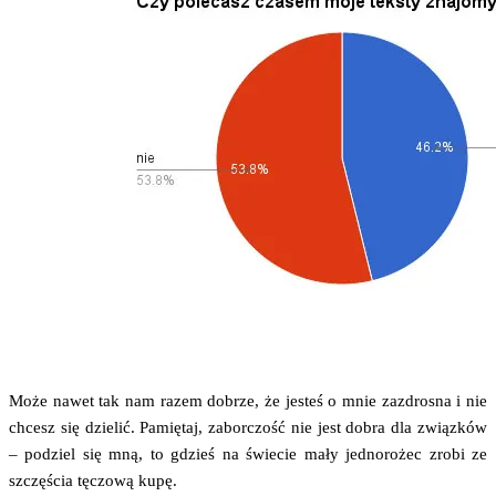
Może nawet tak nam razem dobrze, że jesteś o mnie zazdro­sna i nie
chcesz się dzie­lić. Pamię­taj, zabor­czość nie jest dobra dla związ­ków
– podziel się mną, to gdzieś na świe­cie mały jed­no­ro­żec zro­bi ze
szczę­ścia tęczo­wą kupę.