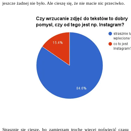
jesz­cze żad­nej nie było. Ale cie­szę się, że nie macie nic przeciwko.
Strasz­nie się cie­szę, bo zamie­rzam tro­chę wię­cej poświę­cić cza­su