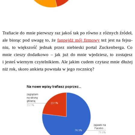
Tra­fia­cie do mnie pierw­szy raz jakoś tak po rów­no z róż­nych źró­deł,
ale bio­rąc pod uwa­gę to, że
fan­pejdż mój fir­mo­wy
też jest na fej­su­
niu, to więk­szość jed­nak przez nie­bie­ski por­tal Zuc­ken­ber­ga. Co
mnie cie­szy dodat­ko­wo – jak już do mnie wje­dziesz, to zosta­jesz
i jesteś wier­nym czy­tel­ni­kiem. Ale jakim cudem czy­tasz mnie dłu­żej
niż rok, sko­ro ankie­ta powsta­ła w jego rocznicę?