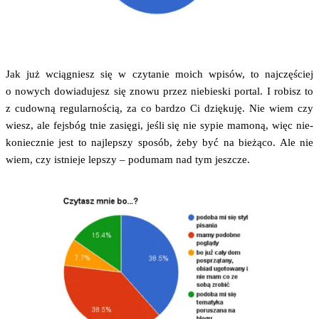
Jak już wcią­gniesz się w czy­ta­nie moich wpi­sów, to naj­czę­ściej
o nowych dowia­du­jesz się zno­wu przez nie­bie­ski por­tal. I robisz to
z cudow­ną regu­lar­no­ścią, za co bar­dzo Ci dzię­ku­ję. Nie wiem czy
wiesz, ale fejs­bóg tnie zasię­gi, jeśli się nie sypie mamo­ną, więc nie­
ko­niecz­nie jest to naj­lep­szy spo­sób, żeby być na bie­żą­co. Ale nie
wiem, czy ist­nie­je lep­szy – podu­mam nad tym jeszcze.