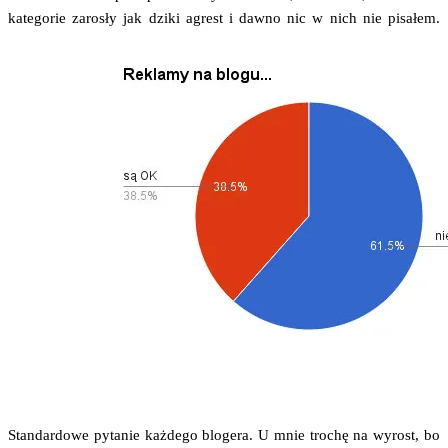
kate­go­rie zaro­sły jak dzi­ki agrest i daw­no nic w nich nie pisałem.
Stan­dar­do­we pyta­nie każ­de­go blo­ge­ra. U mnie tro­chę na wyrost, bo