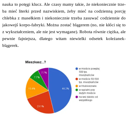
nauka to potę­gi klucz. Ale cza­sy mamy takie, że nie­ko­niecz­nie trze­
ba mieć liter­ki przed nazwi­skiem, żeby mieć na codzien­ną por­cję
chleb­ka z maseł­kiem i nie­ko­niecz­nie trze­ba zasu­wać codzien­nie do
jako­wejś kor­po-fabry­ki. Moż­na zostać blą­ge­rem (no, nie kłó­ci się to
z wykształ­ce­niem, ale nie jest wyma­ga­ne). Robo­ta rów­nie cięż­ka, ale
pew­nie faj­niej­sza, dla­te­go witam nie­wiel­ki odse­tek koleżanek-
blągerek.