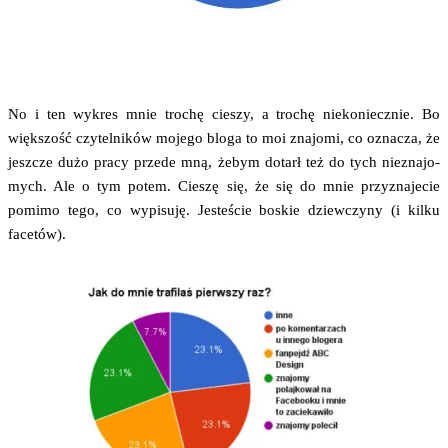
No i ten wykres mnie tro­chę cie­szy, a tro­chę nie­ko­niecz­nie. Bo
więk­szość czy­tel­ni­ków moje­go blo­ga to moi zna­jo­mi, co ozna­cza, że
jesz­cze dużo pra­cy przede mną, żebym dotarł też do tych nie­zna­jo­
mych. Ale o tym potem. Cie­szę się, że się do mnie przy­zna­je­cie
pomi­mo tego, co wypi­su­ję. Jeste­ście boskie dziew­czy­ny (i kil­ku
facetów).