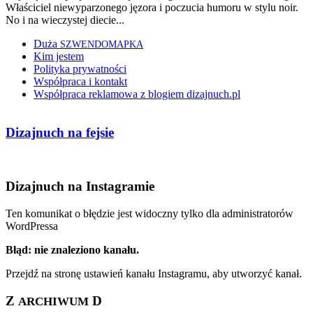
Właściciel niewyparzonego jęzora i poczucia humoru w stylu noir.
No i na wieczystej diecie...
Duża
SZWENDOMAPKA
Kim jestem
Polityka prywatności
Współpraca i kontakt
Współpraca reklamowa z blogiem dizajnuch.pl
Dizajnuch na fejsie
Dizajnuch na Instagramie
Ten komunikat o błędzie jest widoczny tylko dla administratorów
WordPressa
Błąd: nie znaleziono kanału.
Przejdź na stronę ustawień kanału Instagramu, aby utworzyć kanał.
Z
D
ARCHIWUM