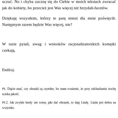
uczuć. No i chy­ba zacznę się do Cie­bie w moich tek­stach zwra­cać
jak do kobie­ty, bo prze­cież jest Was wię­cej niż brzydali-facetów.
Dzię­ku­ję wszyst­kim, któ­rzy te parę minut dla mnie poświę­ci­li.
Następ­nym razem będzie Was wię­cej, nie?
W razie pytań, uwag i wnio­sków racjo­na­li­za­tor­skich komęt­ki
czekają.
Endżoj.
. Daj­cie znać, czy obraz­ki są czy­tel­ne, bo mam wra­że­nie, że przy odchu­dza­niu tro­chę
PS
ucie­ka jakość.
.2. Jak zwy­kle kie­dy nie wiem, jaki dać obra­zek, to daję Lin­dę. Lin­da jest dobra na
PS
wszystko.