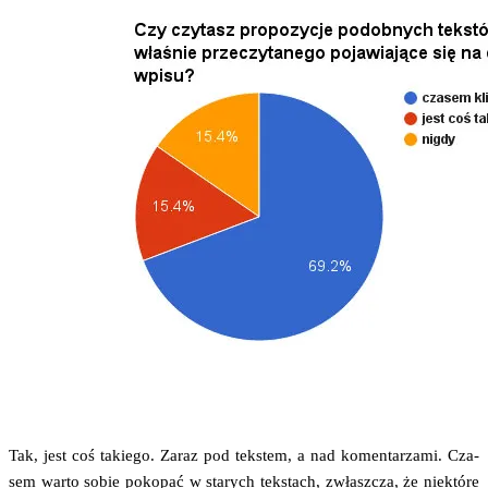
Tak, jest coś takie­go. Zaraz pod tek­stem, a nad komen­ta­rza­mi. Cza­
sem war­to sobie poko­pać w sta­rych tek­stach, zwłasz­cza, że nie­któ­re