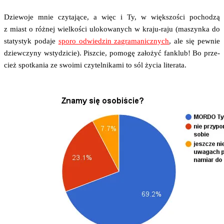
Dzie­wo­je mnie czy­ta­ją­ce, a więc i Ty, w więk­szo­ści pocho­dzą
z miast o róż­nej wiel­ko­ści ulo­ko­wa­nych w kra­ju-raju (maszyn­ka do
sta­ty­styk poda­je
spo­ro odwie­dzin zagra­ma­nicz­nych
, ale się pew­nie
dziew­czy­ny wsty­dzi­cie). Pisz­cie, pomo­gę zało­żyć fan­klub! Bo prze­
cież spo­tka­nia ze swo­imi czy­tel­ni­ka­mi to sól życia literata.