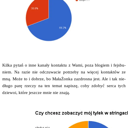
Kil­ka pytań o inne kana­ły kon­tak­tu z Wami, poza blo­giem i fejs­bu­
niem. Na razie nie odczu­wa­cie potrze­by na wię­cej kon­tak­tów ze
mną. Może to i dobrze, bo Mała­Żon­ka zazdro­sna jest. Ale i tak nie­
dłu­go parę rze­czy na ten temat napi­szę, coby zdo­być ser­ca tych
dzie­woi, któ­re jesz­cze mnie nie znają.