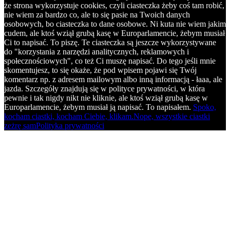
że strona wykorzystuje cookies, czyli ciasteczka żeby coś tam robić,
nie wiem za bardzo co, ale to się pasie na Twoich danych
osobowych, bo ciasteczka to dane osobowe. Ni kuta nie wiem jakim
cudem, ale ktoś wziął grubą kasę w Europarlamencie, żebym musiał
Ci to napisać. To piszę. Te ciasteczka są jeszcze wykorzystywane
do "korzystania z narzędzi analitycznych, reklamowych i
społecznościowych", co też Ci muszę napisać. Do tego jeśli mnie
skomentujesz, to się okaże, że pod wpisem pojawi się Twój
komentarz np. z adresem mailowym albo inną informacją - łaaa, ale
jazda. Szczegóły znajdują się w polityce prywatności, w która
pewnie i tak nigdy nikt nie kliknie, ale ktoś wziął grubą kasę w
Europarlamencie, żebym musiał ją napisać. To napisałem.
Spoko,
kocham ciastki, kocham Ciebie, klikam.
Nope, wszystkie ciastki
zeżrę sam
Polityka prywatności