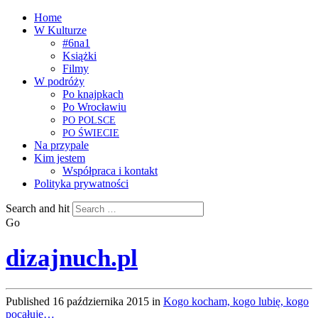
Home
W Kulturze
#6na1
Książki
Filmy
W podróży
Po knajpkach
Po Wrocławiu
PO
POLSCE
PO
ŚWIECIE
Na przypale
Kim jestem
Współpraca i kontakt
Polityka prywatności
Search and hit
Go
dizajnuch.pl
Published
16 października 2015
in
Kogo kocham, kogo lubię, kogo
pocałuję…