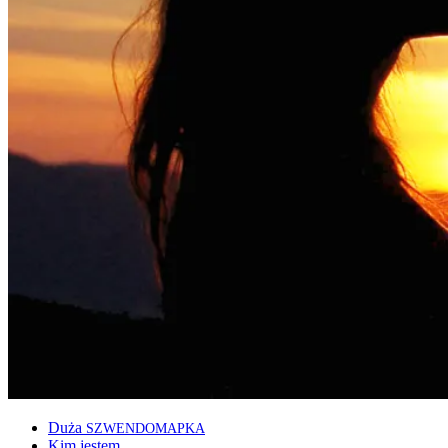
Duża
SZWENDOMAPKA
Kim jestem