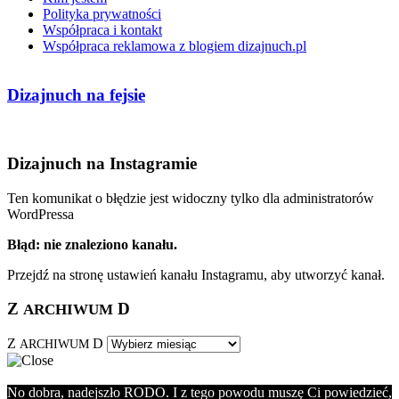
Polityka prywatności
Współpraca i kontakt
Współpraca reklamowa z blogiem dizajnuch.pl
Dizajnuch na fejsie
Dizajnuch na Instagramie
Ten komunikat o błędzie jest widoczny tylko dla administratorów
WordPressa
Błąd: nie znaleziono kanału.
Przejdź na stronę ustawień kanału Instagramu, aby utworzyć kanał.
Z
D
ARCHIWUM
Z
D
ARCHIWUM
No dobra, nadejszło RODO. I z tego powodu muszę Ci powiedzieć,