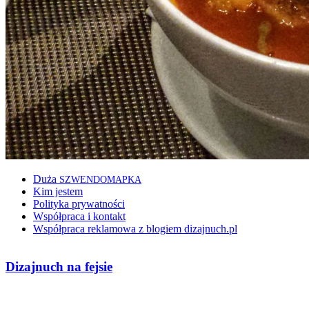
Duża
SZWENDOMAPKA
Kim jestem
Polityka prywatności
Współpraca i kontakt
Współpraca reklamowa z blogiem dizajnuch.pl
Dizajnuch na fejsie