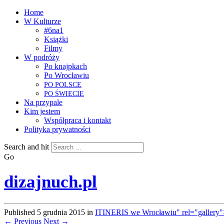
Home
W Kulturze
#6na1
Książki
Filmy
W podróży
Po knajpkach
Po Wrocławiu
PO
POLSCE
PO
ŚWIECIE
Na przypale
Kim jestem
Współpraca i kontakt
Polityka prywatności
Search and hit
Go
dizajnuch.pl
Published
5 grudnia 2015
in
ITINERIS we Wrocławiu" rel="gallery"
← Previous
Next →