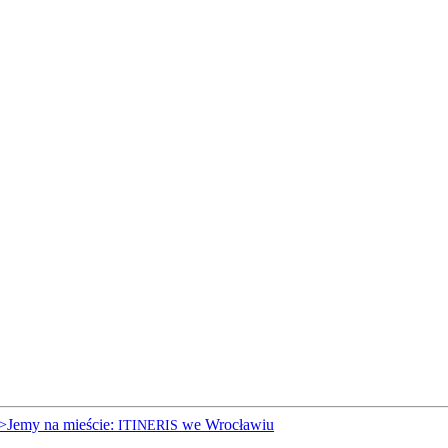
>Jemy na mieście:
we Wrocławiu
ITINERIS