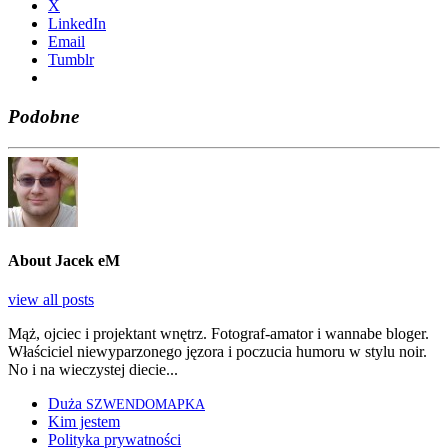
X
Lin­ke­dIn
Ema­il
Tum­blr
Podobne
About Jacek eM
view all posts
Mąż, ojciec i projektant wnętrz. Fotograf-amator i wannabe bloger.
Właściciel niewyparzonego jęzora i poczucia humoru w stylu noir.
No i na wieczystej diecie...
Duża
SZWENDOMAPKA
Kim jestem
Polityka prywatności