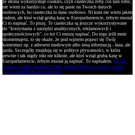
że strona wykorzystuje cookies, czyli ciasteczka żeby coś tam robić,
nie wiem za bardzo co, ale to się pasie na Twoich danych
osobowych, bo ciasteczka to dane osobowe. Ni kuta nie wiem jakim
cudem, ale ktoś wziął grubą kasę w Europarlamencie, żebym musiał
Ci to napisać. To piszę. Te ciasteczka są jeszcze wykorzystywane
do "korzystania z narzędzi analitycznych, reklamowych i
społecznościowych", co też Ci muszę napisać. Do tego jeśli mnie
skomentujesz, to się okaże, że pod wpisem pojawi się Twój
komentarz np. z adresem mailowym albo inną informacją - łaaa, ale
jazda. Szczegóły znajdują się w polityce prywatności, w która
pewnie i tak nigdy nikt nie kliknie, ale ktoś wziął grubą kasę w
Europarlamencie, żebym musiał ją napisać. To napisałem.
Spoko,
kocham ciastki, kocham Ciebie, klikam.
Nope, wszystkie ciastki
zeżrę sam
Polityka prywatności