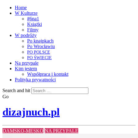
Home
W Kulturze
#6na1
Książki
Filmy
W podróży
Po knajpkach
Po Wrocławiu
PO
POLSCE
PO
ŚWIECIE
Na przypale
Kim jestem
Współpraca i kontakt
Polityka prywatności
Search and hit
Go
dizajnuch.pl
DAMSKO-MĘSKO
NA PRZYPALE