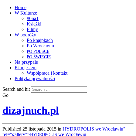
Home
W Kulturze
#6na1
Książki
Filmy
W podróży
Po knajpkach
Po Wrocławiu
PO
POLSCE
PO
ŚWIECIE
Na przypale
Kim jestem
Współpraca i kontakt
Polityka prywatności
Search and hit
Go
dizajnuch.pl
Published
25 listopada 2015
in
HYDROPOLIS we Wrocławiu"
rel="gallery">
we Wrocławiu
HYDROPOLIS