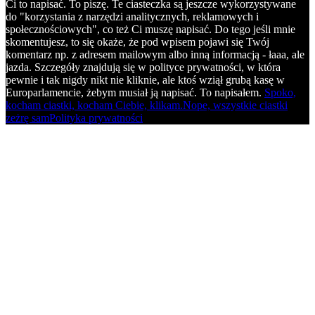
Ci to napisać. To piszę. Te ciasteczka są jeszcze wykorzystywane
do "korzystania z narzędzi analitycznych, reklamowych i
społecznościowych", co też Ci muszę napisać. Do tego jeśli mnie
skomentujesz, to się okaże, że pod wpisem pojawi się Twój
komentarz np. z adresem mailowym albo inną informacją - łaaa, ale
jazda. Szczegóły znajdują się w polityce prywatności, w która
pewnie i tak nigdy nikt nie kliknie, ale ktoś wziął grubą kasę w
Europarlamencie, żebym musiał ją napisać. To napisałem.
Spoko,
kocham ciastki, kocham Ciebie, klikam.
Nope, wszystkie ciastki
zeżrę sam
Polityka prywatności