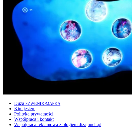
Duża
SZWENDOMAPKA
Kim jestem
Polityka prywatności
Współpraca i kontakt
Współpraca reklamowa z blogiem dizajnuch.pl