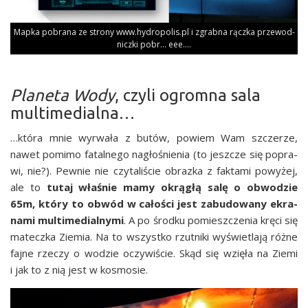
Map­ka pobra­na ze stro­ny www.hydropolis.pl i zgrab­na rącz­ka prze­wod­
nicz­ki pobr… eee.…
Planeta Wody
, czyli ogromna sala
multimedialna…
…któ­ra mnie wyrwa­ła z butów, powiem Wam szcze­rze,
nawet pomi­mo fatal­ne­go nagło­śnie­nia (to jesz­cze się popra­
wi, nie?). Pew­nie nie czy­ta­li­ście obraz­ka z fak­ta­mi powy­żej,
ale to
tutaj wła­śnie mamy okrą­głą salę o obwo­dzie
65m, któ­ry to obwód w cało­ści jest zabu­do­wa­ny ekra­
na­mi mul­ti­me­dial­ny­mi
. A po środ­ku pomiesz­cze­nia krę­ci się
matecz­ka Zie­mia. Na to wszyst­ko rzut­ni­ki wyświe­tla­ją róż­ne
faj­ne rze­czy o wodzie oczy­wi­ście. Skąd się wzię­ła na Zie­mi
i jak to z nią jest w kosmosie.