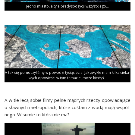
Jed­no mia­sto, a tyle pre­dys­po­zy­cji wszystkiego…
A tak się pomo­czy­li­śmy w powo­dzi tysiąc­le­cia. Jak zwy­kle mam kil­ka cie­ka­
wych opo­wie­ści w tym tema­cie, może kiedyś…
A w tle lecą sobie fil­my peł­ne mądrych rze­czy opo­wia­da­ją­ce
o sław­nych metro­po­liach, któ­re coś­tam z wodą mają wspól­
ne­go. W sumie to któ­ra nie ma?