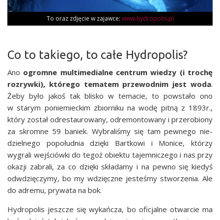
To oraz zdję­cie w zajaw­ce:
www.hydropolis.pl
Co to takiego, to całe Hydropolis?
Ano
ogrom­ne mul­ti­me­dial­ne cen­trum wie­dzy (i tro­chę
roz­ryw­ki), któ­re­go tema­tem prze­wod­nim jest woda
.
Żeby było jakoś tak bli­sko w tema­cie, to powsta­ło ono
w sta­rym ponie­miec­kim zbior­ni­ku na wodę pit­ną z 1893r.,
któ­ry został odre­stau­ro­wa­ny, odre­mon­to­wa­ny i prze­ro­bio­ny
za skrom­ne 59 baniek. Wybra­li­śmy się tam pew­ne­go nie­
dziel­ne­go popo­łu­dnia dzię­ki Bart­ko­wi i Moni­ce, któ­rzy
wygra­li wej­ściów­ki do tegoż obiek­tu tajem­ni­cze­go i nas przy
oka­zji zabra­li, za co dzię­ki skła­da­my i na pew­no się kie­dyś
odwdzię­czy­my, bo my wdzięcz­ne jeste­śmy stwo­rze­nia. Ale
do adre­mu, pry­wa­ta na bok.
Hydro­po­lis jesz­cze się wykań­cza, bo ofi­cjal­ne otwar­cie ma