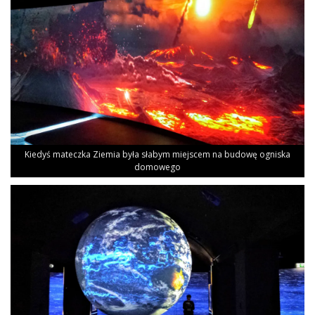
Kie­dyś matecz­ka Zie­mia była sła­bym miej­scem na budo­wę ogni­ska
domowego