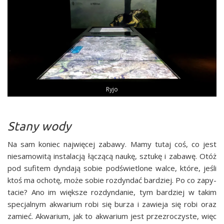
Ryjo
Stany wody
Na sam koniec naj­wię­cej zaba­wy. Mamy tutaj coś, co jest
nie­sa­mo­wi­tą insta­la­cją łączą­cą naukę, sztu­kę i zaba­wę. Otóż
pod sufi­tem dyn­da­ją sobie pod­świe­tlo­ne wal­ce, któ­re, jeśli
ktoś ma ocho­tę, może sobie roz­dyn­dać bar­dziej. Po co zapy­
ta­cie? Ano im więk­sze roz­dyn­da­nie, tym bar­dziej w takim
spe­cjal­nym akwa­rium robi się burza i zawie­ja się robi oraz
zamieć. Akwa­rium, jak to akwa­rium jest prze­zro­czy­ste, więc