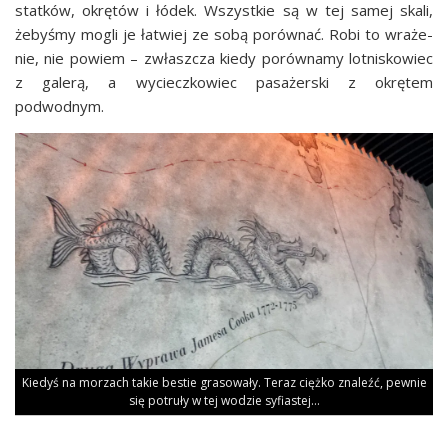
stat­ków, okrę­tów i łódek. Wszyst­kie są w tej samej ska­li,
żeby­śmy mogli je łatwiej ze sobą porów­nać. Robi to wra­że­
nie, nie powiem – zwłasz­cza kie­dy porów­na­my lot­ni­sko­wiec
z gale­rą, a wyciecz­ko­wiec pasa­żer­ski z okrę­tem
podwodnym.
Kie­dyś na morzach takie bestie gra­so­wa­ły. Teraz cięż­ko zna­leźć, pew­nie
się potru­ły w tej wodzie syfiastej…