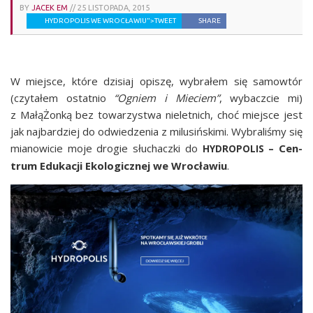
BY
JACEK EM
//
25 LISTOPADA, 2015
HYDROPOLIS WE WROCŁAWIU">TWEET
SHARE
W miej­sce, któ­re dzi­siaj opi­szę, wybra­łem się samo­wtór
(czy­ta­łem ostat­nio
“Ogniem i Mie­ciem”
, wybacz­cie mi)
z Małą­Żon­ką bez towa­rzy­stwa nie­let­nich, choć miej­sce jest
jak naj­bar­dziej do odwie­dze­nia z milu­siń­ski­mi. Wybra­li­śmy się
mia­no­wi­cie moje dro­gie słu­chacz­ki do
– Cen­
HYDROPOLIS
trum Edu­ka­cji Eko­lo­gicz­nej we Wro­cła­wiu
.