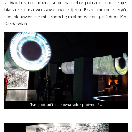
z dwóch stron moż­na sobie na sie­bie patrzeć i robić zaje­
biasz­cze burzo­wo-zawie­jo­we zdję­cia. Brzmi moc­no kre­tyń­
sko, ale uwierz­cie mi – rado­chę mia­łem więk­szą, niż dupa Kim
Kardashian.
Tym pod sufi­tem moż­na sobie podyndać…