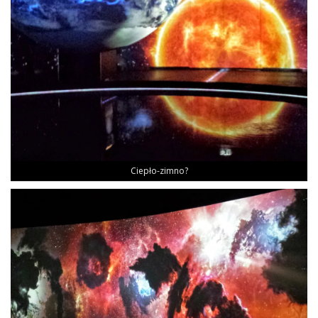
Cie­pło-zim­no?