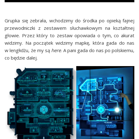
Grup­ka się zebra­ła, wcho­dzi­my do środ­ka po opie­ką faj­nej
prze­wod­nicz­ki z zesta­wem słu­chaw­ko­wym na kształt­nej
gło­wie. Przez któ­ry to zestaw opo­wia­da o tym, co aku­rat
widzi­my. Na począ­tek widzi­my map­kę, któ­ra gada do nas
w len­głi­dżu, że my są
here
. A pani gada do nas po pol­skie­mu,
co będzie dalej.