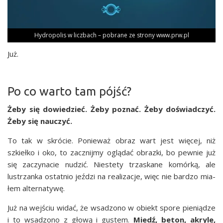
Hydro­po­lis w licz­bach – pobra­ne ze stro­ny www.prw.pl
Już.
Po co warto tam pójść?
Żeby się dowie­dzieć. Żeby poznać. Żeby doświad­czyć.
Żeby się nauczyć.
To tak w skró­cie. Ponie­waż obraz wart jest wię­cej, niż
szkieł­ko i oko, to zacznij­my oglą­dać obraz­ki, bo pew­nie już
się zaczy­na­cie nudzić. Nie­ste­ty trza­ska­ne komór­ką, ale
lustrzan­ka ostat­nio jeź­dzi na reali­za­cje, więc nie bar­dzo mia­
łem alternatywę.
Już na wej­ściu widać, że wsa­dzo­no w obiekt spo­re pie­nią­dze
i to wsa­dzo­no z gło­wą i gustem.
Miedź, beton, akry­le,