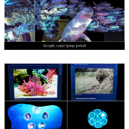
Szczę­ki, część tysiąc pińcet