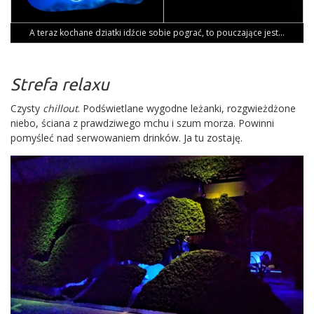
A teraz kocha­ne dziat­ki idź­cie sobie pograć, to poucza­ją­ce jest…
Strefa relaxu
Czy­sty
chil­lo­ut
. Pod­świe­tla­ne wygod­ne leżan­ki, roz­gwież­dżo­ne
nie­bo, ścia­na z praw­dzi­we­go mchu i szum morza. Powin­ni
pomy­śleć nad ser­wo­wa­niem drin­ków. Ja tu zostaję.