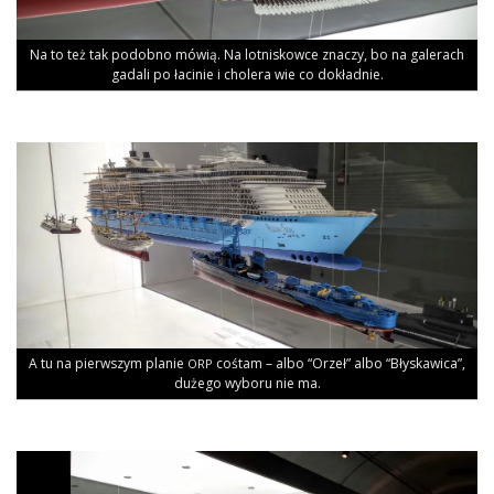
Na to też tak podob­no mówią. Na lot­ni­skow­ce zna­czy, bo na gale­rach
gada­li po łaci­nie i cho­le­ra wie co dokładnie.
A tu na pierw­szym pla­nie
coś­tam – albo “Orzeł” albo “Bły­ska­wi­ca”,
ORP
duże­go wybo­ru nie ma.