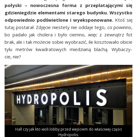
poły­ski – nowo­cze­sna for­ma z prze­pla­ta­ją­cy­mi się
gdzie­nie­gdzie ele­men­ta­mi sta­re­go budyn­ku. Wszyst­ko
odpo­wied­nio pod­świe­tlo­ne i wyeks­po­no­wa­ne.
Ktoś się
tutaj posta­rał. Zdję­cie nie­ste­ty nie odda­je tego, co powin­no,
bo pada­ło jak cho­le­ra i było ciem­no, więc z zewnątrz fot
brak, ale i tak może­cie sobie wyobra­zić, ile kosz­to­wa­ło obi­cie
tylu metrów kwa­dra­to­wych mie­dzia­ną bla­chą. Wyba­czy­
cie, nie?
Hall czy jak kto woli lob­by przed wej­ściem do wła­ści­wej czę­ści
Hydropolis.