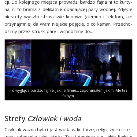
cji. Do kolej­ne­go miej­sca pro­wa­dzi bar­dzo faj­na ni to kur­ty­
na, ni to bra­ma z deli­kat­nie opa­da­ją­cej pary wod­nej. Zdję­cie
nie­ste­ty wyszło strasz­li­wie kupo­wo (ciem­no i tele­fon), ale
przy­naj­mniej da Wam nie­ja­kie poję­cie, o co kaman. Prze­cho­
dzi­my przez struż­ki pary i wcho­dzi­my do…
To wyglą­da bar­dzo faj­nie, jak na fil­mie… zapo­mnia­łem jakim. Ale tez
fajnym.
Strefy
Człowiek i woda
Czy­li jak waż­na była i jest woda w kul­tu­rze, reli­gii, życiu i roz­
wo­ju czło­wie­ka jako isto­ty. Tutaj dowiesz się, jakie funk­cje