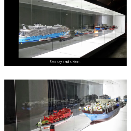
Szer­szy rzut okiem.