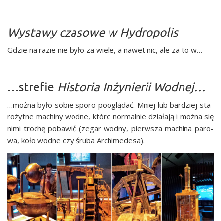
Wystawy czasowe w Hydropolis
Gdzie na razie nie było za wie­le, a nawet nic, ale za to w…
…strefie
Historia Inżynierii Wodnej…
…moż­na było sobie spo­ro pooglą­dać. Mniej lub bar­dziej sta­
ro­żyt­ne machi­ny wod­ne, któ­re nor­mal­nie dzia­ła­ją i moż­na się
nimi tro­chę poba­wić (zegar wod­ny, pierw­sza machi­na paro­
wa, koło wod­ne czy śru­ba Archimedesa).