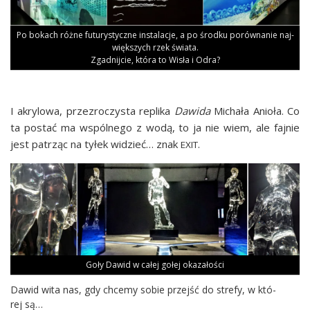
Po bokach róż­ne futu­ry­stycz­ne insta­la­cje, a po środ­ku porów­na­nie naj­
więk­szych rzek świa­ta.
Zgad­nij­cie, któ­ra to Wisła i Odra?
I akry­lo­wa, prze­zro­czy­sta repli­ka
Dawi­da
Micha­ła Anio­ła. Co
ta postać ma wspól­ne­go z wodą, to ja nie wiem, ale faj­nie
jest patrząc na tyłek widzieć… znak
.
EXIT
Goły Dawid w całej gołej okazałości
Dawid wita nas, gdy chce­my sobie przejść do stre­fy, w któ­
rej są…