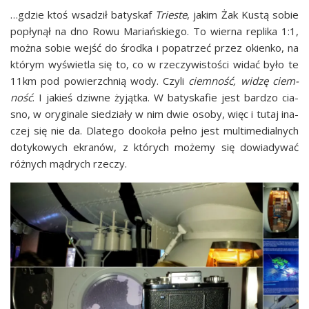
…gdzie ktoś wsa­dził baty­skaf
Trie­ste
, jakim Żak Kustą sobie
popły­nął na dno Rowu Mariań­skie­go. To wier­na repli­ka 1:1,
moż­na sobie wejść do środ­ka i popa­trzeć przez okien­ko, na
któ­rym wyświe­tla się to, co w rze­czy­wi­sto­ści widać było te
11km pod powierzch­nią wody. Czy­li
ciem­ność, widzę ciem­
ność
. I jakieś dziw­ne żyjąt­ka. W baty­ska­fie jest bar­dzo cia­
sno, w ory­gi­na­le sie­dzia­ły w nim dwie oso­by, więc i tutaj ina­
czej się nie da. Dla­te­go dooko­ła peł­no jest mul­ti­me­dial­nych
doty­ko­wych ekra­nów, z któ­rych może­my się dowia­dy­wać
róż­nych mądrych rzeczy.