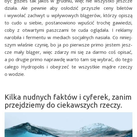
być gdzieś tak jakoś w grud­niu, więc nie wszyst­ko jesz­cze
dzia­ła. Ale pew­nie aby osło­dzić przy­szłe ceny bile­tów
i wywo­łać zachwyt u wpły­wo­wych blą­ge­rów, któ­rzy opi­szą
to cudo u sie­bie, posta­no­wio­no wpu­ścić tro­chę gawie­dzi,
coby z otwar­ty­mi pasz­cza­mi te cuda oglą­da­ła. I rekla­my
naro­bi­ła i fer­men­tu w mediach socjal­nych nasia­ła. Co niniej­
szym wła­śnie czy­nię, bo ja po pierw­sze pri­mo jestem jesz­
cze mały blą­ger, więc zda­rzy mi się za dar­mo coś opi­sać,
a po dru­gie pri­mo napraw­dę war­to tam się wybrać, do tego
całe­go Hydro­po­lis i obej­rzeć te wszyst­kie mądre rze­czy
o wodzie.
Kilka nudnych faktów i cyferek, zanim
przejdziemy do ciekawszych rzeczy.