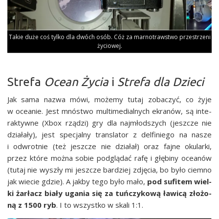
Takie duże coś tyl­ko dla dwóch osób. Cóż za mar­no­traw­stwo prze­strze­ni
życiowej.
Strefa
Ocean Życia
i
Strefa dla Dzieci
Jak sama nazwa mówi, może­my tutaj zoba­czyć, co żyje
w oce­anie. Jest mnó­stwo mul­ti­me­dial­nych ekra­nów, są inte­
rak­tyw­ne (Xbox rzą­dzi) gry dla naj­młod­szych (jesz­cze nie
dzia­ła­ły), jest spe­cjal­ny trans­la­tor z del­fi­nie­go na nasze
i odwrot­nie (też jesz­cze nie dzia­łał) oraz faj­ne oku­lar­ki,
przez któ­re moż­na sobie pod­glą­dać rafę i głę­bi­ny oce­anów
(tutaj nie wyszły mi jesz­cze bar­dziej zdję­cia, bo było ciem­no
jak wie­cie gdzie). A jak­by tego było mało,
pod sufi­tem wiel­
ki żar­łacz bia­ły uga­nia się za tuń­czy­ko­wą ławi­cą zło­żo­
ną z 1500 ryb
. I to wszyst­ko w ska­li 1:1.