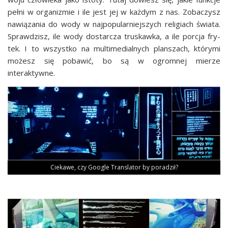
peł­ni w orga­ni­zmie i ile jest jej w każ­dym z nas. Zoba­czysz
nawią­za­nia do wody w naj­po­pu­lar­niej­szych reli­giach świa­ta.
Spraw­dzisz, ile wody dostar­cza tru­skaw­ka, a ile por­cja fry­
tek. I to wszyst­ko na mul­ti­me­dial­nych plan­szach, któ­ry­mi
możesz się poba­wić, bo są w ogrom­nej mie­rze
interaktywne.
Cie­ka­we, czy Google Trans­la­tor by poradził?