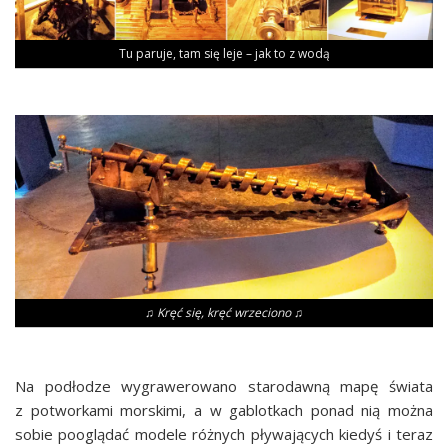
Tu paru­je, tam się leje – jak to z wodą
♫ Kręć się, kręć wrzeciono ♫
Na pod­ło­dze wygra­we­ro­wa­no sta­ro­daw­ną mapę świa­ta
z potwor­ka­mi mor­ski­mi, a w gablot­kach ponad nią moż­na
sobie pooglą­dać mode­le róż­nych pły­wa­ją­cych kie­dyś i teraz