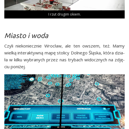
I rzut dru­gim okiem.
Miasto i woda
Czy­li nie­ko­niecz­nie Wro­cław, ale ten owszem, też. Mamy
wiel­ką inte­rak­tyw­ną mapę sto­li­cy Dol­ne­go Ślą­ska, któ­ra dzia­
ła w kil­ku wybra­nych przez nas try­bach widocz­nych na zdję­
ciu poniżej.