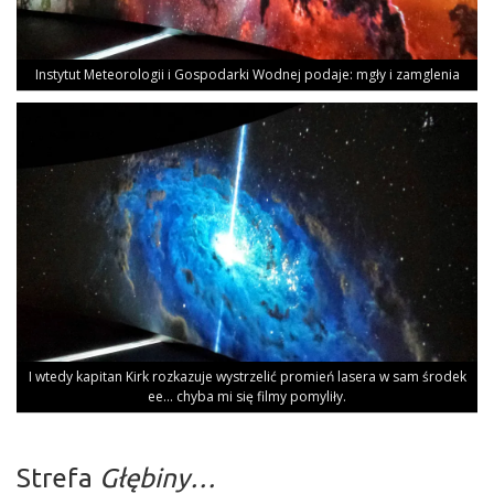
Insty­tut Mete­oro­lo­gii i Gospo­dar­ki Wod­nej poda­je: mgły i zamglenia
I wte­dy kapi­tan Kirk roz­ka­zu­je wystrze­lić pro­mień lase­ra w sam śro­dek
ee… chy­ba mi się fil­my pomyliły.
Strefa
Głębiny…