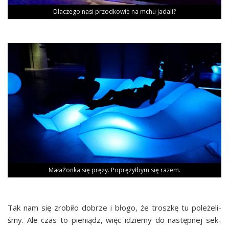
Dla­cze­go nasi przod­ko­wie na mchu jadali?
Mała­Żon­ka się prę­ży. Poprę­żył­bym się razem.
Tak nam się zro­bi­ło dobrze i bło­go, że trosz­kę tu pole­że­li­
śmy. Ale czas to pie­niądz, więc idzie­my do następ­nej sek­