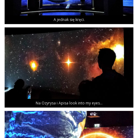
A jed­nak się kręci.
Na Ozy­ry­sa i Api­sa look into my eyes…