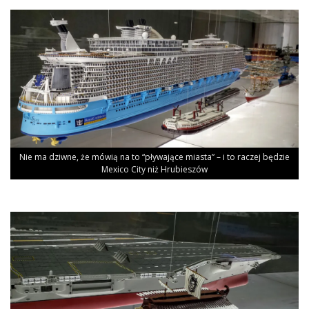
Nie ma dziw­ne, że mówią na to “pły­wa­ją­ce mia­sta” – i to raczej będzie
Mexi­co City niż Hrubieszów