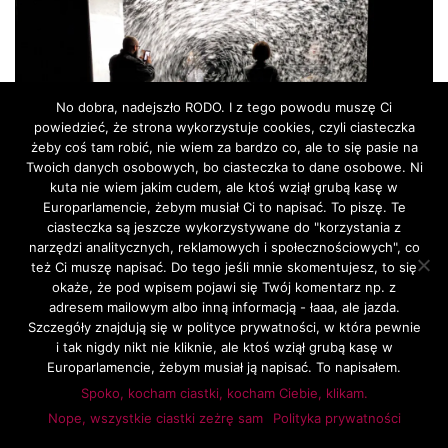
No dobra, nadejszło RODO. I z tego powodu muszę Ci
powiedzieć, że strona wykorzystuje cookies, czyli ciasteczka
żeby coś tam robić, nie wiem za bardzo co, ale to się pasie na
Twoich danych osobowych, bo ciasteczka to dane osobowe. Ni
kuta nie wiem jakim cudem, ale ktoś wziął grubą kasę w
Europarlamencie, żebym musiał Ci to napisać. To piszę. Te
…a tutaj poro­bić głu­pie miny w piór­kach z akwa­rium burzowego…
ciasteczka są jeszcze wykorzystywane do "korzystania z
narzędzi analitycznych, reklamowych i społecznościowych", co
też Ci muszę napisać. Do tego jeśli mnie skomentujesz, to się
okaże, że pod wpisem pojawi się Twój komentarz np. z
adresem mailowym albo inną informacją - łaaa, ale jazda.
Szczegóły znajdują się w polityce prywatności, w która pewnie
i tak nigdy nikt nie kliknie, ale ktoś wziął grubą kasę w
Europarlamencie, żebym musiał ją napisać. To napisałem.
Spoko, kocham ciastki, kocham Ciebie, klikam.
Nope, wszystkie ciastki zeżrę sam
Polityka prywatności