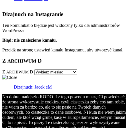
Dizajnuch na Instagramie
Ten komunikat o błędzie jest widoczny tylko dla administratorów
WordPressa
Błąd: nie znaleziono kanału.
Przejdź na stronę ustawień kanału Instagramu, aby utworzyć kanał.
Z
D
ARCHIWUM
Z
D
ARCHIWUM
Dizajnuch: Jacek eM
No dobra, nadejszło RODO. I z tego powodu muszę Ci powiedzieć,
że strona wykorzystuje cookies, czyli ciasteczka żeby coś tam robić,
nie wiem za bardzo co, ale to się pasie na Twoich danych
osobowych, bo ciasteczka to dane osobowe. Ni kuta nie wiem jakim
cudem, ale ktoś wziął grubą kasę w Europarlamencie, żebym musiał
Ci to napisać. To piszę. Te ciasteczka są jeszcze wykorzystywane
do "korzystania z narzędzi analitycznych, reklamowych i