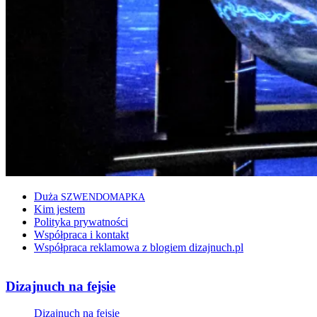
Duża
SZWENDOMAPKA
Kim jestem
Polityka prywatności
Współpraca i kontakt
Współpraca reklamowa z blogiem dizajnuch.pl
Dizajnuch na fejsie
Dizajnuch na fejsie