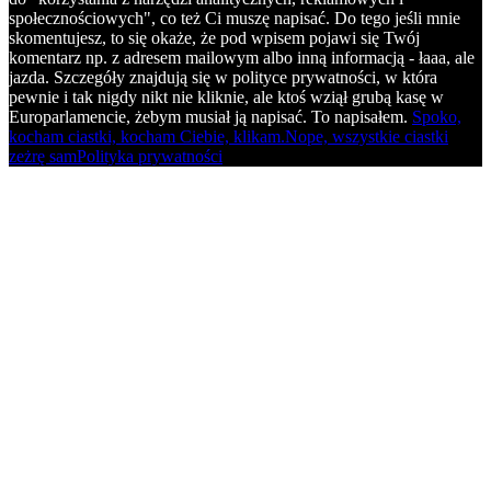
społecznościowych", co też Ci muszę napisać. Do tego jeśli mnie
skomentujesz, to się okaże, że pod wpisem pojawi się Twój
komentarz np. z adresem mailowym albo inną informacją - łaaa, ale
jazda. Szczegóły znajdują się w polityce prywatności, w która
pewnie i tak nigdy nikt nie kliknie, ale ktoś wziął grubą kasę w
Europarlamencie, żebym musiał ją napisać. To napisałem.
Spoko,
kocham ciastki, kocham Ciebie, klikam.
Nope, wszystkie ciastki
zeżrę sam
Polityka prywatności