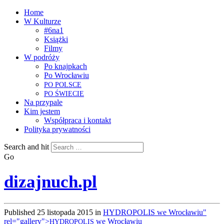
Home
W Kulturze
#6na1
Książki
Filmy
W podróży
Po knajpkach
Po Wrocławiu
PO
POLSCE
PO
ŚWIECIE
Na przypale
Kim jestem
Współpraca i kontakt
Polityka prywatności
Search and hit
Go
dizajnuch.pl
Published
25 listopada 2015
in
HYDROPOLIS we Wrocławiu"
rel="gallery">
we Wrocławiu
HYDROPOLIS