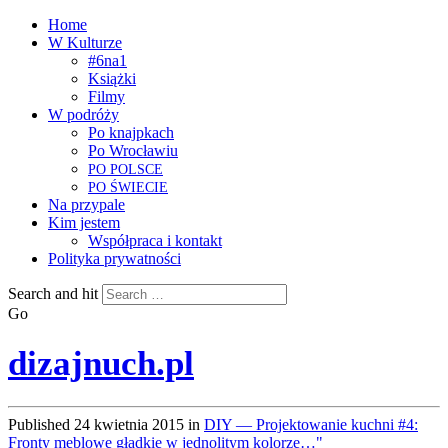
Home
W Kulturze
#6na1
Książki
Filmy
W podróży
Po knajpkach
Po Wrocławiu
PO
POLSCE
PO
ŚWIECIE
Na przypale
Kim jestem
Współpraca i kontakt
Polityka prywatności
Search and hit
Go
dizajnuch.pl
Published
24 kwietnia 2015
in
DIY — Projektowanie kuchni #4:
Fronty meblowe gładkie w jednolitym kolorze…"