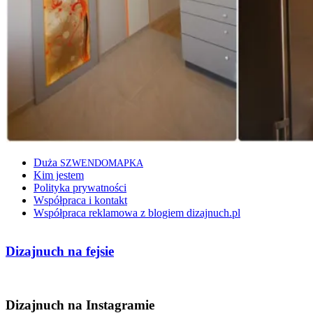
Duża
SZWENDOMAPKA
Kim jestem
Polityka prywatności
Współpraca i kontakt
Współpraca reklamowa z blogiem dizajnuch.pl
Dizajnuch na fejsie
Dizajnuch na Instagramie