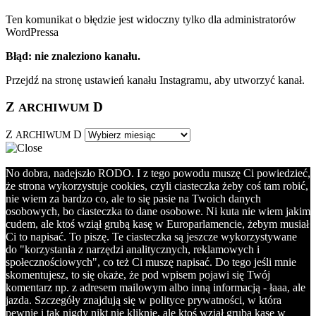
Ten komunikat o błędzie jest widoczny tylko dla administratorów
WordPressa
Błąd: nie znaleziono kanału.
Przejdź na stronę ustawień kanału Instagramu, aby utworzyć kanał.
Z
D
ARCHIWUM
Z
D
ARCHIWUM
No dobra, nadejszło RODO. I z tego powodu muszę Ci powiedzieć,
że strona wykorzystuje cookies, czyli ciasteczka żeby coś tam robić,
nie wiem za bardzo co, ale to się pasie na Twoich danych
osobowych, bo ciasteczka to dane osobowe. Ni kuta nie wiem jakim
cudem, ale ktoś wziął grubą kasę w Europarlamencie, żebym musiał
Ci to napisać. To piszę. Te ciasteczka są jeszcze wykorzystywane
do "korzystania z narzędzi analitycznych, reklamowych i
społecznościowych", co też Ci muszę napisać. Do tego jeśli mnie
skomentujesz, to się okaże, że pod wpisem pojawi się Twój
komentarz np. z adresem mailowym albo inną informacją - łaaa, ale
jazda. Szczegóły znajdują się w polityce prywatności, w która
pewnie i tak nigdy nikt nie kliknie, ale ktoś wziął grubą kasę w