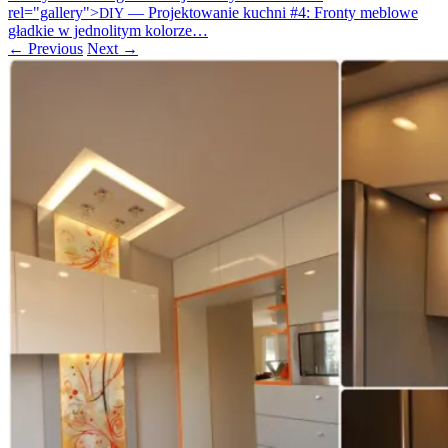
rel="gallery">
— Projektowanie kuchni #4: Fronty meblowe
DIY
gładkie w jednolitym kolorze…
← Previous
Next →