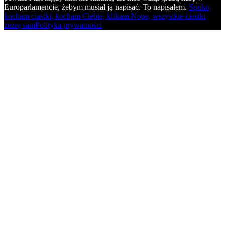
Europarlamencie, żebym musiał ją napisać. To napisałem.
Spoko,
kocham ciastki, kocham Ciebie, klikam.
Nope, wszystkie ciastki
zeżrę sam
Polityka prywatności