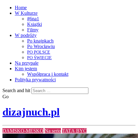
Home
W Kulturze
#6na1
Książki
Filmy
W podróży
Po knajpkach
Po Wrocławiu
PO
POLSCE
PO
ŚWIECIE
Na przypale
Kim jestem
Współpraca i kontakt
Polityka prywatności
Search and hit
Go
dizajnuch.pl
DAMSKO-MĘSKO
Na serio
TATĄ BYĆ