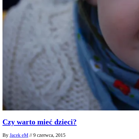
Czy warto mieć dzieci?
By
Jacek eM
//
9 czerwca, 2015