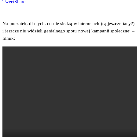
Tweet
Share
Na począ­tek, dla tych, co nie sie­dzą w inter­ne­tach (są jesz­cze tacy?)
i jesz­cze nie widzie­li genial­ne­go spo­tu nowej kam­pa­nii spo­łecz­nej –
filmik: