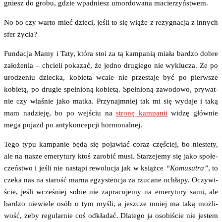
gniesz do gro­bu, gdzie wpad­niesz umor­do­wa­na macierzyństwem.
No bo czy war­to mieć dzie­ci, jeśli to się wią­że z rezy­gna­cją z innych
sfer życia?
Fun­da­cja Mamy i Taty, któ­ra stoi za tą kam­pa­nią mia­ła bar­dzo dobre
zało­że­nia – chcie­li poka­zać, że jed­no dru­gie­go nie wyklu­cza. Że po
uro­dze­niu dziec­ka, kobie­ta wca­le nie prze­sta­je być po pierw­sze
kobie­tą, po dru­gie speł­nio­ną kobie­tą. Speł­nio­ną zawo­do­wo, pry­wat­
nie czy wła­śnie jako mat­ka. Przy­naj­mniej tak mi się wyda­je i taką
mam nadzie­ję, bo po wej­ściu na
stro­nę kam­pa­nii
widzę głów­nie
mega pojazd po anty­kon­cep­cji hormonalnej.
Tego typu kam­pa­nie będą się poja­wiać coraz czę­ściej, bo nie­ste­ty,
ale na nasze eme­ry­tu­ry ktoś zaro­bić musi. Sta­rze­je­my się jako spo­łe­
czeń­stwo i jeśli nie nastą­pi rewo­lu­cja jak w książ­ce
“Komu­su­tra”
, to
cze­ka nas na sta­rość mar­na egzy­sten­cja za rzu­ca­ne ochła­py. Oczy­wi­
ście, jeśli wcze­śniej sobie nie zapra­cu­je­my na eme­ry­tu­ry sami, ale
bar­dzo nie­wie­le osób o tym myśli, a jesz­cze mniej ma taką moż­li­
wość, żeby regu­lar­nie coś odkła­dać. Dla­te­go ja oso­bi­ście nie jestem