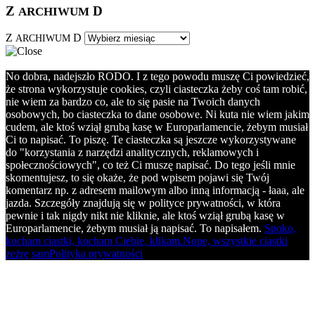
Z
D
ARCHIWUM
Z
D
ARCHIWUM
No dobra, nadejszło RODO. I z tego powodu muszę Ci powiedzieć,
że strona wykorzystuje cookies, czyli ciasteczka żeby coś tam robić,
nie wiem za bardzo co, ale to się pasie na Twoich danych
osobowych, bo ciasteczka to dane osobowe. Ni kuta nie wiem jakim
cudem, ale ktoś wziął grubą kasę w Europarlamencie, żebym musiał
Ci to napisać. To piszę. Te ciasteczka są jeszcze wykorzystywane
do "korzystania z narzędzi analitycznych, reklamowych i
społecznościowych", co też Ci muszę napisać. Do tego jeśli mnie
skomentujesz, to się okaże, że pod wpisem pojawi się Twój
komentarz np. z adresem mailowym albo inną informacją - łaaa, ale
jazda. Szczegóły znajdują się w polityce prywatności, w która
pewnie i tak nigdy nikt nie kliknie, ale ktoś wziął grubą kasę w
Europarlamencie, żebym musiał ją napisać. To napisałem.
Spoko,
kocham ciastki, kocham Ciebie, klikam.
Nope, wszystkie ciastki
zeżrę sam
Polityka prywatności