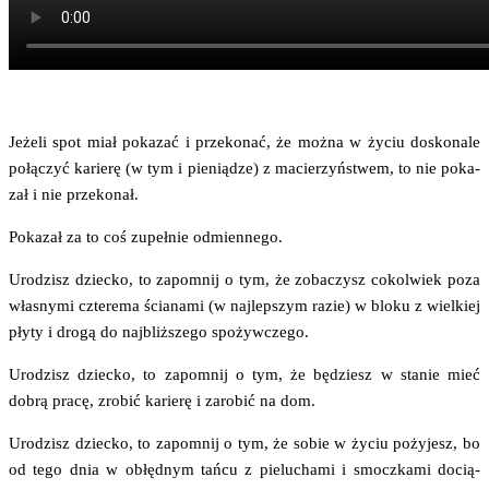
Jeże­li spot miał poka­zać i prze­ko­nać, że moż­na w życiu dosko­na­le
połą­czyć karie­rę (w tym i pie­nią­dze) z macie­rzyń­stwem, to nie poka­
zał i nie przekonał.
Poka­zał za to coś zupeł­nie odmiennego.
Uro­dzisz dziec­ko, to zapo­mnij o tym, że zoba­czysz cokol­wiek poza
wła­sny­mi czte­re­ma ścia­na­mi (w naj­lep­szym razie) w blo­ku z wiel­kiej
pły­ty i dro­gą do naj­bliż­sze­go spożywczego.
Uro­dzisz dziec­ko, to zapo­mnij o tym, że będziesz w sta­nie mieć
dobrą pra­cę, zro­bić karie­rę i zaro­bić na dom.
Uro­dzisz dziec­ko, to zapo­mnij o tym, że sobie w życiu poży­jesz, bo
od tego dnia w obłęd­nym tań­cu z pie­lu­cha­mi i smocz­ka­mi docią­