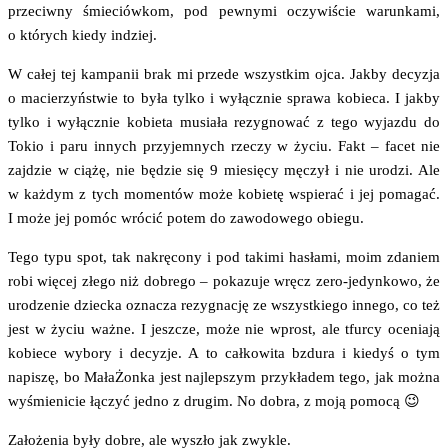
prze­ciw­ny śmie­ciów­kom, pod pew­ny­mi oczy­wi­ście warun­ka­mi,
o któ­rych kie­dy indziej.
W całej tej kam­pa­nii brak mi przede wszyst­kim ojca. Jak­by decy­zja
o macie­rzyń­stwie to była tyl­ko i wyłącz­nie spra­wa kobie­ca. I jak­by
tyl­ko i wyłącz­nie kobie­ta musia­ła rezy­gno­wać z tego wyjaz­du do
Tokio i paru innych przy­jem­nych rze­czy w życiu. Fakt – facet nie
zaj­dzie w cią­żę, nie będzie się 9 mie­się­cy męczył i nie uro­dzi. Ale
w każ­dym z tych momen­tów może kobie­tę wspie­rać i jej poma­gać.
I może jej pomóc wró­cić potem do zawo­do­we­go obiegu.
Tego typu spot, tak nakrę­co­ny i pod taki­mi hasła­mi, moim zda­niem
robi wię­cej złe­go niż dobre­go – poka­zu­je wręcz zero-jedyn­ko­wo, że
uro­dze­nie dziec­ka ozna­cza rezy­gna­cję ze wszyst­kie­go inne­go, co też
jest w życiu waż­ne. I jesz­cze, może nie wprost, ale tfur­cy oce­nia­ją
kobie­ce wybo­ry i decy­zje. A to cał­ko­wi­ta bzdu­ra i kie­dyś o tym
napi­szę, bo Mała­Żon­ka jest naj­lep­szym przy­kła­dem tego, jak moż­na
wyśmie­ni­cie łączyć jed­no z dru­gim. No dobra, z moją pomocą 😉
Zało­że­nia były dobre, ale wyszło jak zwykle.