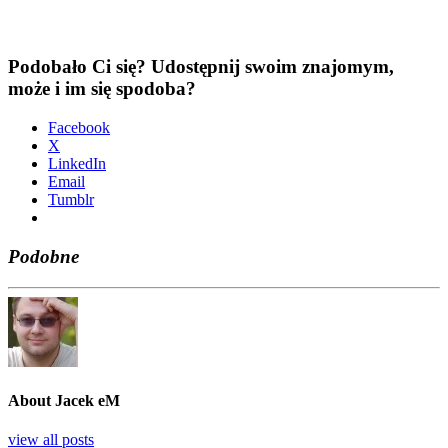
Podobało Ci się? Udostępnij swoim znajomym,
może i im się spodoba?
Face­bo­ok
X
Lin­ke­dIn
Ema­il
Tum­blr
Podobne
About Jacek eM
view all posts