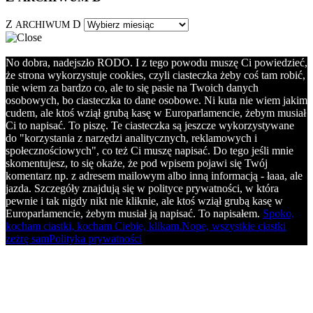
Z
D
ARCHIWUM
No dobra, nadejszło RODO. I z tego powodu muszę Ci powiedzieć,
że strona wykorzystuje cookies, czyli ciasteczka żeby coś tam robić,
nie wiem za bardzo co, ale to się pasie na Twoich danych
osobowych, bo ciasteczka to dane osobowe. Ni kuta nie wiem jakim
cudem, ale ktoś wziął grubą kasę w Europarlamencie, żebym musiał
Ci to napisać. To piszę. Te ciasteczka są jeszcze wykorzystywane
do "korzystania z narzędzi analitycznych, reklamowych i
społecznościowych", co też Ci muszę napisać. Do tego jeśli mnie
skomentujesz, to się okaże, że pod wpisem pojawi się Twój
komentarz np. z adresem mailowym albo inną informacją - łaaa, ale
jazda. Szczegóły znajdują się w polityce prywatności, w która
pewnie i tak nigdy nikt nie kliknie, ale ktoś wziął grubą kasę w
Europarlamencie, żebym musiał ją napisać. To napisałem.
Spoko,
kocham ciastki, kocham Ciebie, klikam.
Nope, wszystkie ciastki
zeżrę sam
Polityka prywatności