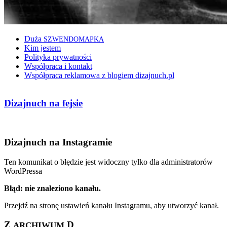
Duża
SZWENDOMAPKA
Kim jestem
Polityka prywatności
Współpraca i kontakt
Współpraca reklamowa z blogiem dizajnuch.pl
Dizajnuch na fejsie
Dizajnuch na Instagramie
Ten komunikat o błędzie jest widoczny tylko dla administratorów
WordPressa
Błąd: nie znaleziono kanału.
Przejdź na stronę ustawień kanału Instagramu, aby utworzyć kanał.
Z
D
ARCHIWUM