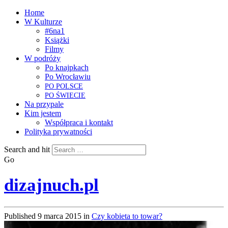
Home
W Kulturze
#6na1
Książki
Filmy
W podróży
Po knajpkach
Po Wrocławiu
PO
POLSCE
PO
ŚWIECIE
Na przypale
Kim jestem
Współpraca i kontakt
Polityka prywatności
Search and hit
Go
dizajnuch.pl
Published
9 marca 2015
in
Czy kobieta to towar?