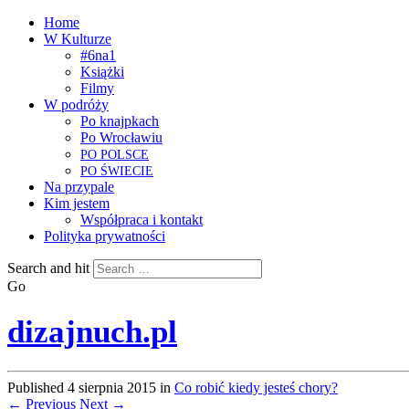
Home
W Kulturze
#6na1
Książki
Filmy
W podróży
Po knajpkach
Po Wrocławiu
PO
POLSCE
PO
ŚWIECIE
Na przypale
Kim jestem
Współpraca i kontakt
Polityka prywatności
Search and hit
Go
dizajnuch.pl
Published
4 sierpnia 2015
in
Co robić kiedy jesteś chory?
← Previous
Next →