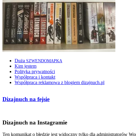
Duża
SZWENDOMAPKA
Kim jestem
Polityka prywatności
Współpraca i kontakt
Współpraca reklamowa z blogiem dizajnuch.pl
Dizajnuch na fejsie
Dizajnuch na Instagramie
Ten komunikat o błędzie jest widoczny tylko dla administratorów Wo