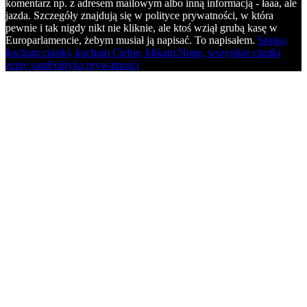
komentarz np. z adresem mailowym albo inną informacją - łaaa, ale
jazda. Szczegóły znajdują się w polityce prywatności, w która
pewnie i tak nigdy nikt nie kliknie, ale ktoś wziął grubą kasę w
Europarlamencie, żebym musiał ją napisać. To napisałem.
Spoko,
kocham ciastki, kocham Ciebie, klikam.
Nope, wszystkie ciastki
zeżrę sam
Polityka prywatności