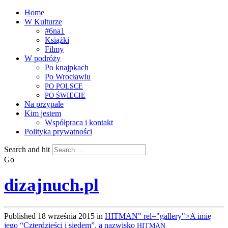
Home
W Kulturze
#6na1
Książki
Filmy
W podróży
Po knajpkach
Po Wrocławiu
PO
POLSCE
PO
ŚWIECIE
Na przypale
Kim jestem
Współpraca i kontakt
Polityka prywatności
Search and hit
Go
dizajnuch.pl
Published
18 września 2015
in
HITMAN" rel="gallery">A imię
jego “Czterdzieści i siedem”, a nazwisko
HITMAN