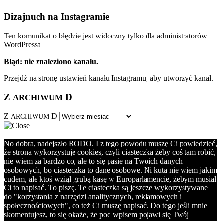
Dizajnuch na Instagramie
Ten komunikat o błędzie jest widoczny tylko dla administratorów
WordPressa
Błąd: nie znaleziono kanału.
Przejdź na stronę ustawień kanału Instagramu, aby utworzyć kanał.
Z
D
ARCHIWUM
Z
D
ARCHIWUM
No dobra, nadejszło RODO. I z tego powodu muszę Ci powiedzieć,
że strona wykorzystuje cookies, czyli ciasteczka żeby coś tam robić,
nie wiem za bardzo co, ale to się pasie na Twoich danych
osobowych, bo ciasteczka to dane osobowe. Ni kuta nie wiem jakim
cudem, ale ktoś wziął grubą kasę w Europarlamencie, żebym musiał
Ci to napisać. To piszę. Te ciasteczka są jeszcze wykorzystywane
do "korzystania z narzędzi analitycznych, reklamowych i
społecznościowych", co też Ci muszę napisać. Do tego jeśli mnie
skomentujesz, to się okaże, że pod wpisem pojawi się Twój