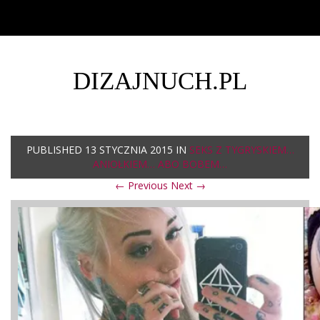
DIZAJNUCH.PL
PUBLISHED
13 STYCZNIA 2015
IN
SEKS Z TYGRYSKIEM…
ANIOŁKIEM… ABO BOBEM…
← Previous
Next →