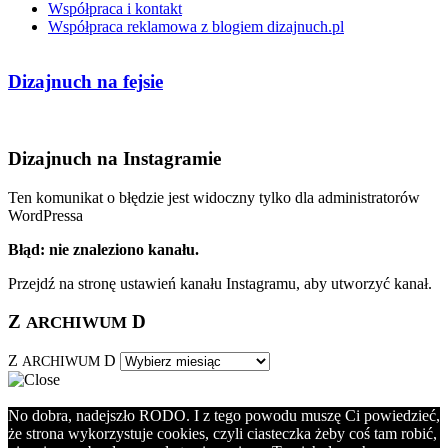
Współpraca i kontakt
Współpraca reklamowa z blogiem dizajnuch.pl
Dizajnuch na fejsie
Dizajnuch na Instagramie
Ten komunikat o błędzie jest widoczny tylko dla administratorów
WordPressa
Błąd: nie znaleziono kanału.
Przejdź na stronę ustawień kanału Instagramu, aby utworzyć kanał.
Z
D
ARCHIWUM
Z
D
ARCHIWUM
No dobra, nadejszło RODO. I z tego powodu muszę Ci powiedzieć,
że strona wykorzystuje cookies, czyli ciasteczka żeby coś tam robić,