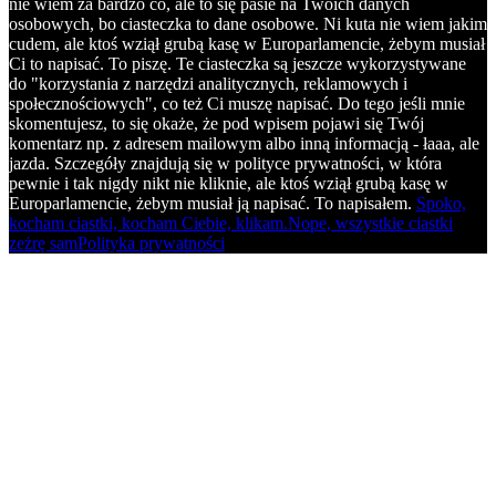
nie wiem za bardzo co, ale to się pasie na Twoich danych
osobowych, bo ciasteczka to dane osobowe. Ni kuta nie wiem jakim
cudem, ale ktoś wziął grubą kasę w Europarlamencie, żebym musiał
Ci to napisać. To piszę. Te ciasteczka są jeszcze wykorzystywane
do "korzystania z narzędzi analitycznych, reklamowych i
społecznościowych", co też Ci muszę napisać. Do tego jeśli mnie
skomentujesz, to się okaże, że pod wpisem pojawi się Twój
komentarz np. z adresem mailowym albo inną informacją - łaaa, ale
jazda. Szczegóły znajdują się w polityce prywatności, w która
pewnie i tak nigdy nikt nie kliknie, ale ktoś wziął grubą kasę w
Europarlamencie, żebym musiał ją napisać. To napisałem.
Spoko,
kocham ciastki, kocham Ciebie, klikam.
Nope, wszystkie ciastki
zeżrę sam
Polityka prywatności