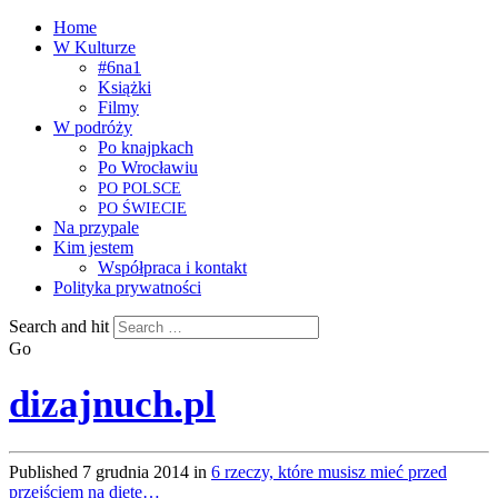
Home
W Kulturze
#6na1
Książki
Filmy
W podróży
Po knajpkach
Po Wrocławiu
PO
POLSCE
PO
ŚWIECIE
Na przypale
Kim jestem
Współpraca i kontakt
Polityka prywatności
Search and hit
Go
dizajnuch.pl
Published
7 grudnia 2014
in
6 rzeczy, które musisz mieć przed
przejściem na dietę…