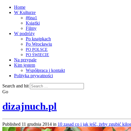
Home
W Kulturze
#6na1
Książki
Filmy
W podróży
Po knajpkach
Po Wrocławiu
PO
POLSCE
PO
ŚWIECIE
Na przypale
Kim jestem
Współpraca i kontakt
Polityka prywatności
Search and hit
Go
dizajnuch.pl
Published
11 grudnia 2014
in
10 zasad co i jak jeść, żeby zgubić ki