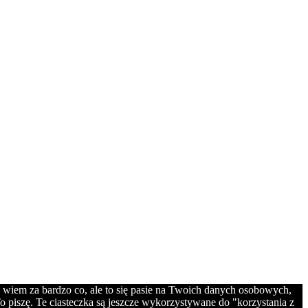
e wiem za bardzo co, ale to się pasie na Twoich danych osobowych,
o piszę. Te ciasteczka są jeszcze wykorzystywane do "korzystania z