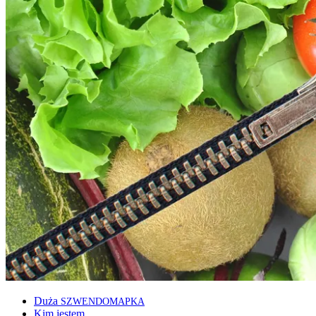
Duża
SZWENDOMAPKA
Kim jestem