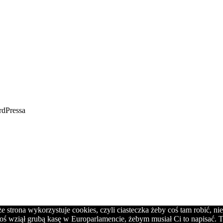
rdPressa
strona wykorzystuje cookies, czyli ciasteczka żeby coś tam robić, ni
oś wziął grubą kasę w Europarlamencie, żebym musiał Ci to napisać. T