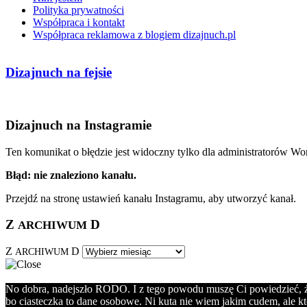
Polityka prywatności
Współpraca i kontakt
Współpraca reklamowa z blogiem dizajnuch.pl
Dizajnuch na fejsie
Dizajnuch na Instagramie
Ten komunikat o błędzie jest widoczny tylko dla administratorów Wo
Błąd: nie znaleziono kanału.
Przejdź na stronę ustawień kanału Instagramu, aby utworzyć kanał.
Z
D
ARCHIWUM
Z
D
ARCHIWUM
No dobra, nadejszło RODO. I z tego powodu muszę Ci powiedzieć, że 
bo ciasteczka to dane osobowe. Ni kuta nie wiem jakim cudem, ale kt