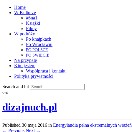
Home
W Kulturze
#6na1
Książki
Filmy
W podróży
Po knajpkach
Po Wrocławiu
PO
POLSCE
PO
ŚWIECIE
Na przypale
Kim jestem
Współpraca i kontakt
Polityka prywatności
Search and hit
Go
dizajnuch.pl
Published
30 maja 2016
in
Energylandia pełna ekstremalnych wrażeń 
← Previous
Next →