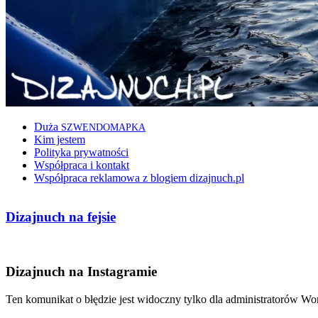
Duża
SZWENDOMAPKA
Kim jestem
Polityka prywatności
Współpraca i kontakt
Współpraca reklamowa z blogiem dizajnuch.pl
Dizajnuch na fejsie
Dizajnuch na Instagramie
Ten komunikat o błędzie jest widoczny tylko dla administratorów Wo