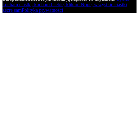
kocham ciastki, kocham Ciebie, klikam.
Nope, wszystkie ciastki
zeżrę sam
Polityka prywatności