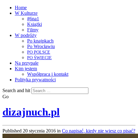
Home
W Kulturze
#6na1
Książki
Filmy
W podróży
Po knajpkach
Po Wrocławiu
PO
POLSCE
PO
ŚWIECIE
Na przypale
Kim jestem
Współpraca i kontakt
Polityka prywatności
Search and hit
Go
dizajnuch.pl
Published
20 stycznia 2016
in
Co napisać, kiedy nie wiesz co pisać?