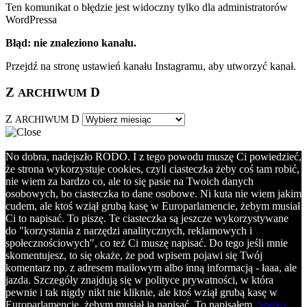
Ten komunikat o błędzie jest widoczny tylko dla administratorów
WordPressa
Błąd: nie znaleziono kanału.
Przejdź na stronę ustawień kanału Instagramu, aby utworzyć kanał.
Z
D
ARCHIWUM
Z
D
ARCHIWUM
No dobra, nadejszło RODO. I z tego powodu muszę Ci powiedzieć,
że strona wykorzystuje cookies, czyli ciasteczka żeby coś tam robić,
nie wiem za bardzo co, ale to się pasie na Twoich danych
osobowych, bo ciasteczka to dane osobowe. Ni kuta nie wiem jakim
cudem, ale ktoś wziął grubą kasę w Europarlamencie, żebym musiał
Ci to napisać. To piszę. Te ciasteczka są jeszcze wykorzystywane
do "korzystania z narzędzi analitycznych, reklamowych i
społecznościowych", co też Ci muszę napisać. Do tego jeśli mnie
skomentujesz, to się okaże, że pod wpisem pojawi się Twój
komentarz np. z adresem mailowym albo inną informacją - łaaa, ale
jazda. Szczegóły znajdują się w polityce prywatności, w która
pewnie i tak nigdy nikt nie kliknie, ale ktoś wziął grubą kasę w
Europarlamencie, żebym musiał ją napisać. To napisałem.
Spoko,