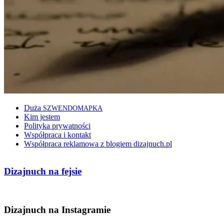
Duża
SZWENDOMAPKA
Kim jestem
Polityka prywatności
Współpraca i kontakt
Współpraca reklamowa z blogiem dizajnuch.pl
Dizajnuch na fejsie
Dizajnuch na Instagramie