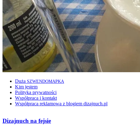
Duża
SZWENDOMAPKA
Kim jestem
Polityka prywatności
Współpraca i kontakt
Współpraca reklamowa z blogiem dizajnuch.pl
Dizajnuch na fejsie