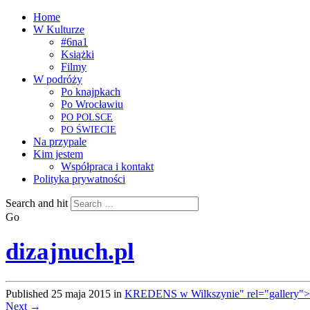
Home
W Kulturze
#6na1
Książki
Filmy
W podróży
Po knajpkach
Po Wrocławiu
PO
POLSCE
PO
ŚWIECIE
Na przypale
Kim jestem
Współpraca i kontakt
Polityka prywatności
Search and hit
Go
dizajnuch.pl
Published
25 maja 2015
in
KREDENS w Wilkszynie" rel="gallery">J
Next →