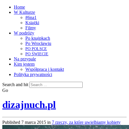
Home
W Kulturze
#6na1
Książki
Filmy
W podróży
Po knajpkach
Po Wrocławiu
PO
POLSCE
PO
ŚWIECIE
Na przypale
Kim jestem
Współpraca i kontakt
Polityka prywatności
Search and hit
Go
dizajnuch.pl
Published
7 marca 2015
in
7 rzeczy, za które uwielbiamy kobiety