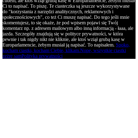
cudem, ale ktoś wziął grubą kasę w Europarlamencie, żebym musiał
Ci to napisać. To piszę. Te ciasteczka są jeszcze wykorzystywane
do "korzystania z narzędzi analitycznych, reklamowych i
społecznościowych", co też Ci muszę napisać. Do tego jeśli mnie
skomentujesz, to się okaże, że pod wpisem pojawi się Twój
komentarz np. z adresem mailowym albo inną informacją - łaaa, ale
jazda. Szczegóły znajdują się w polityce prywatności, w która
pewnie i tak nigdy nikt nie kliknie, ale ktoś wziął grubą kasę w
Europarlamencie, żebym musiał ją napisać. To napisałem.
Spoko,
kocham ciastki, kocham Ciebie, klikam.
Nope, wszystkie ciastki
zeżrę sam
Polityka prywatności