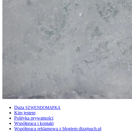
Duża
SZWENDOMAPKA
Kim jestem
Polityka prywatności
Współpraca i kontakt
Współpraca reklamowa z blogiem dizajnuch.pl