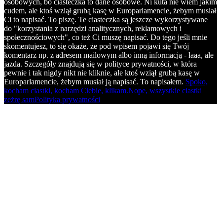
osobowych, bo ciasteczka to dane osobowe. Ni kuta nie wiem jakim
cudem, ale ktoś wziął grubą kasę w Europarlamencie, żebym musiał
Ci to napisać. To piszę. Te ciasteczka są jeszcze wykorzystywane
do "korzystania z narzędzi analitycznych, reklamowych i
społecznościowych", co też Ci muszę napisać. Do tego jeśli mnie
skomentujesz, to się okaże, że pod wpisem pojawi się Twój
komentarz np. z adresem mailowym albo inną informacją - łaaa, ale
jazda. Szczegóły znajdują się w polityce prywatności, w która
pewnie i tak nigdy nikt nie kliknie, ale ktoś wziął grubą kasę w
Europarlamencie, żebym musiał ją napisać. To napisałem.
Spoko,
kocham ciastki, kocham Ciebie, klikam.
Nope, wszystkie ciastki
zeżrę sam
Polityka prywatności