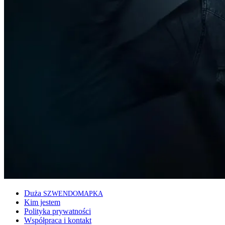
Duża
SZWENDOMAPKA
Kim jestem
Polityka prywatności
Współpraca i kontakt