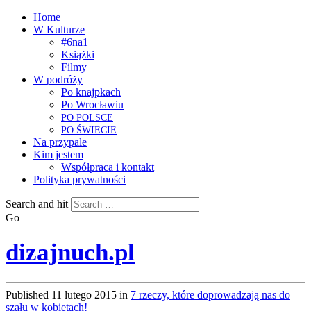
Home
W Kulturze
#6na1
Książki
Filmy
W podróży
Po knajpkach
Po Wrocławiu
PO
POLSCE
PO
ŚWIECIE
Na przypale
Kim jestem
Współpraca i kontakt
Polityka prywatności
Search and hit
Go
dizajnuch.pl
Published
11 lutego 2015
in
7 rzeczy, które doprowadzają nas do
szału w kobietach!