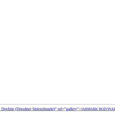
Dreźnie (Dresdner Striezelmarkt)" rel="gallery">
JARMARK
BOŻONA