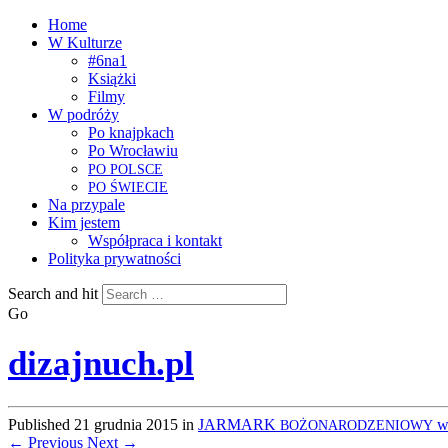
Home
W Kulturze
#6na1
Książki
Filmy
W podróży
Po knajpkach
Po Wrocławiu
PO
POLSCE
PO
ŚWIECIE
Na przypale
Kim jestem
Współpraca i kontakt
Polityka prywatności
Search and hit
Go
dizajnuch.pl
Published
21 grudnia 2015
in
JARMARK
w 
BOŻONARODZENIOWY
← Previous
Next →