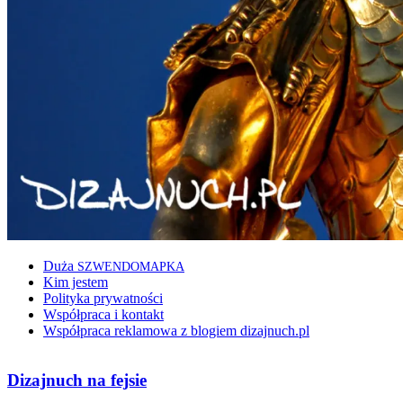
Duża
SZWENDOMAPKA
Kim jestem
Polityka prywatności
Współpraca i kontakt
Współpraca reklamowa z blogiem dizajnuch.pl
Dizajnuch na fejsie