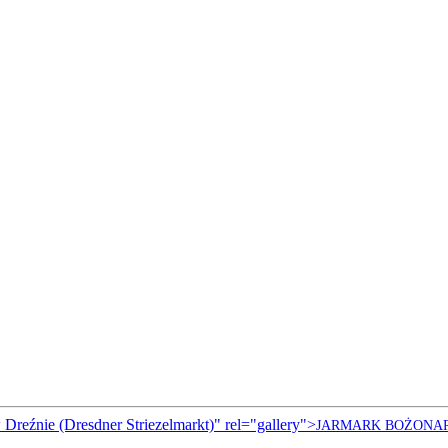
Dreźnie (Dresdner Striezelmarkt)" rel="gallery">
JARMARK
BOŻONA