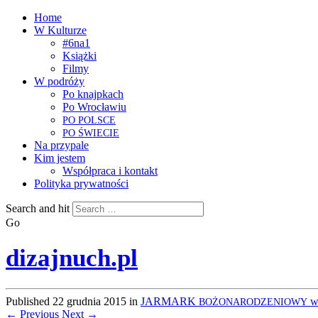
Home
W Kulturze
#6na1
Książki
Filmy
W podróży
Po knajpkach
Po Wrocławiu
PO
POLSCE
PO
ŚWIECIE
Na przypale
Kim jestem
Współpraca i kontakt
Polityka prywatności
Search and hit
Go
dizajnuch.pl
Published
22 grudnia 2015
in
JARMARK
w 
BOŻONARODZENIOWY
← Previous
Next →