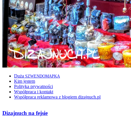
Duża
SZWENDOMAPKA
Kim jestem
Polityka prywatności
Współpraca i kontakt
Współpraca reklamowa z blogiem dizajnuch.pl
Dizajnuch na fejsie