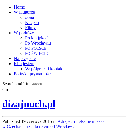
Home
W Kulturze
#6na1
Książki
Filmy
W podróży
Po knajpkach
Po Wrocławiu
PO
POLSCE
PO
ŚWIECIE
Na przypale
Kim jestem
Współpraca i kontakt
Polityka prywatności
Search and hit
Go
dizajnuch.pl
Published
19 czerwca 2015
in
Adrspach – skalne miasto
w Czechach, rzut beretem od Wrocławia