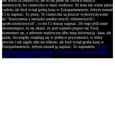
nie wiem za bardzo co, ale to się pasie na Twoich danych
osobowych, bo ciasteczka to dane osobowe. Ni kuta nie wiem jakim
cudem, ale ktoś wziął grubą kasę w Europarlamencie, żebym musiał
Ci to napisać. To piszę. Te ciasteczka są jeszcze wykorzystywane
do "korzystania z narzędzi analitycznych, reklamowych i
społecznościowych", co też Ci muszę napisać. Do tego jeśli mnie
skomentujesz, to się okaże, że pod wpisem pojawi się Twój
komentarz np. z adresem mailowym albo inną informacją - łaaa, ale
jazda. Szczegóły znajdują się w polityce prywatności, w która
pewnie i tak nigdy nikt nie kliknie, ale ktoś wziął grubą kasę w
Europarlamencie, żebym musiał ją napisać. To napisałem.
Spoko,
kocham ciastki, kocham Ciebie, klikam.
Nope, wszystkie ciastki
zeżrę sam
Polityka prywatności