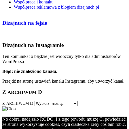
Współpraca i kontakt
Współpraca reklamowa z blogiem dizajnuch.pl
Dizajnuch na fejsie
Dizajnuch na Instagramie
Ten komunikat o błędzie jest widoczny tylko dla administratorów
WordPressa
Błąd: nie znaleziono kanału.
Przejdź na stronę ustawień kanału Instagramu, aby utworzyć kanał.
Z
D
ARCHIWUM
Z
D
ARCHIWUM
No dobra, nadejszło RODO. I z tego powodu muszę Ci powiedzieć,
że strona wykorzystuje cookies, czyli ciasteczka żeby coś tam robić,