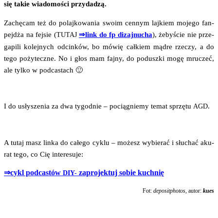
się takie wia­do­mo­ści przydadzą.
Zachę­cam też do polaj­ko­wa­nia swo­im cen­nym laj­kiem moje­go fan­
pejdża na fej­sie (
⇒link do fp dizaj­nu­cha
), żeby­ście nie prze­
TUTAJ
ga­pi­li kolej­nych odcin­ków, bo mówię cał­kiem mądre rze­czy, a do
tego poży­tecz­ne. No i głos mam faj­ny, do podusz­ki mogę mru­czeć,
ale tyl­ko w podcastach 🙂
I do usły­sze­nia za dwa tygo­dnie – pocią­gnie­my temat sprzę­tu
.
AGD
A tutaj masz lin­ka do całe­go cyklu – możesz wybie­rać i słu­chać aku­
rat tego, co Cię interesuje:
⇒cykl pod­ca­stów
zapro­jek­tuj sobie kuchnię
DIY-
Fot:
depo­sit­pho­tos
, autor:
kues