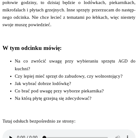
poło­wie godzi­ny, to dzi­siaj będzie o lodów­kach, pie­kar­ni­kach,
mikro­fa­lach i pły­tach grzej­nych. Inne sprzę­ty prze­rzu­cam do następ­
ne­go odcin­ka. Nie chce lecieć z tema­ta­mi po łeb­kach, więc nie­ste­ty
swo­je muszę powiedzieć.
W tym odcinku mówię:
Na co zwró­cić uwa­gę przy wybie­ra­niu sprzę­tu
do
AGD
kuchni?
Czy lepiej mieć sprzęt do zabu­do­wy, czy wolnostojący?
Jak wybrać dobrze lodówkę?
Co brać pod uwa­gę przy wybo­rze piekarnika?
Na któ­rą pły­tę grzej­ną się zdecydować?
Tutaj odsłuch bez­po­śred­nio ze strony: