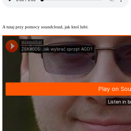
A tutaj przy pomo­cy soundc­lo­ud, jak ktoś lubi: