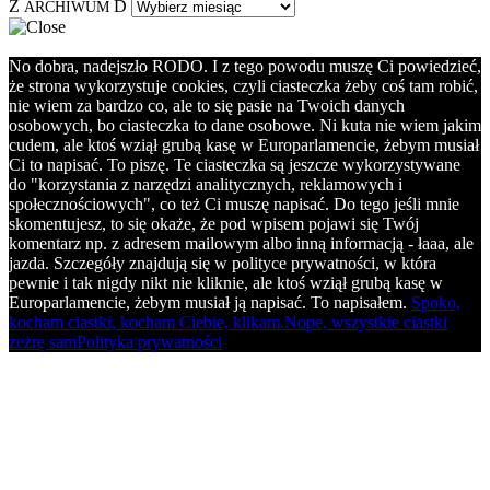
Z
D
ARCHIWUM
No dobra, nadejszło RODO. I z tego powodu muszę Ci powiedzieć,
że strona wykorzystuje cookies, czyli ciasteczka żeby coś tam robić,
nie wiem za bardzo co, ale to się pasie na Twoich danych
osobowych, bo ciasteczka to dane osobowe. Ni kuta nie wiem jakim
cudem, ale ktoś wziął grubą kasę w Europarlamencie, żebym musiał
Ci to napisać. To piszę. Te ciasteczka są jeszcze wykorzystywane
do "korzystania z narzędzi analitycznych, reklamowych i
społecznościowych", co też Ci muszę napisać. Do tego jeśli mnie
skomentujesz, to się okaże, że pod wpisem pojawi się Twój
komentarz np. z adresem mailowym albo inną informacją - łaaa, ale
jazda. Szczegóły znajdują się w polityce prywatności, w która
pewnie i tak nigdy nikt nie kliknie, ale ktoś wziął grubą kasę w
Europarlamencie, żebym musiał ją napisać. To napisałem.
Spoko,
kocham ciastki, kocham Ciebie, klikam.
Nope, wszystkie ciastki
zeżrę sam
Polityka prywatności