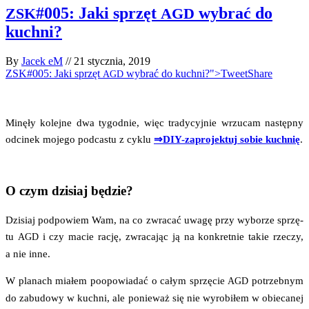
#005: Jaki sprzęt
wybrać do
ZSK
AGD
kuchni?
By
Jacek eM
//
21 stycznia, 2019
ZSK#005: Jaki sprzęt
wybrać do kuchni?">Tweet
Share
AGD
Minę­ły kolej­ne dwa tygo­dnie, więc tra­dy­cyj­nie wrzu­cam następ­ny
odci­nek moje­go pod­ca­stu z cyklu
⇒DIY-zapro­jek­tuj sobie kuch­nię
.
O czym dzisiaj będzie?
Dzi­siaj pod­po­wiem Wam, na co zwra­cać uwa­gę przy wybo­rze sprzę­
tu
i czy macie rację, zwra­ca­jąc ją na kon­kret­nie takie rze­czy,
AGD
a nie inne.
W pla­nach mia­łem poopo­wia­dać o całym sprzę­cie
potrzeb­nym
AGD
do zabu­do­wy w kuch­ni, ale ponie­waż się nie wyro­bi­łem w obie­ca­nej