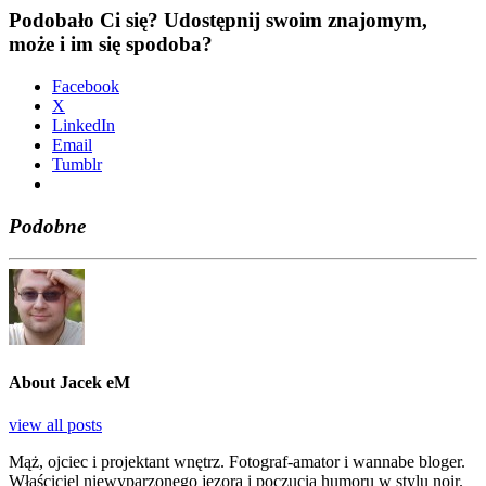
Podobało Ci się? Udostępnij swoim znajomym,
może i im się spodoba?
Face­bo­ok
X
Lin­ke­dIn
Ema­il
Tum­blr
Podobne
About Jacek eM
view all posts
Mąż, ojciec i projektant wnętrz. Fotograf-amator i wannabe bloger.
Właściciel niewyparzonego jęzora i poczucia humoru w stylu noir.