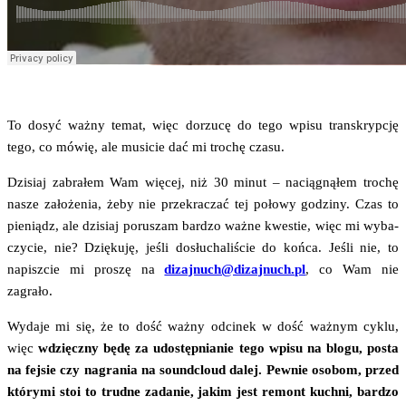
To dosyć waż­ny temat, więc dorzu­cę do tego wpi­su trans­kryp­cję
tego, co mówię, ale musi­cie dać mi tro­chę czasu.
Dzi­siaj zabra­łem Wam wię­cej, niż 30 minut – nacią­gną­łem tro­chę
nasze zało­że­nia, żeby nie prze­kra­czać tej poło­wy godzi­ny. Czas to
pie­niądz, ale dzi­siaj poru­szam bar­dzo waż­ne kwe­stie, więc mi wyba­
czy­cie, nie? Dzię­ku­ję, jeśli dosłu­cha­li­ście do koń­ca. Jeśli nie, to
napisz­cie mi pro­szę na
dizajnuch@dizajnuch.pl
, co Wam nie
zagrało.
Wyda­je mi się, że to dość waż­ny odci­nek w dość waż­nym cyklu,
więc
wdzięcz­ny
będę za udo­stęp­nia­nie tego wpi­su na blo­gu, posta
na fej­sie czy nagra­nia na soundc­lo­ud dalej. Pew­nie oso­bom, przed
któ­ry­mi stoi to trud­ne zada­nie, jakim jest remont kuch­ni, bar­dzo