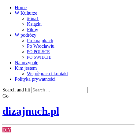
Home
W Kulturze
#6na1
Książki
Filmy
W podróży
Po knajpkach
Po Wrocławiu
PO
POLSCE
PO
ŚWIECIE
Na przypale
Kim jestem
Współpraca i kontakt
Polityka prywatności
Search and hit
Go
dizajnuch.pl
DIY