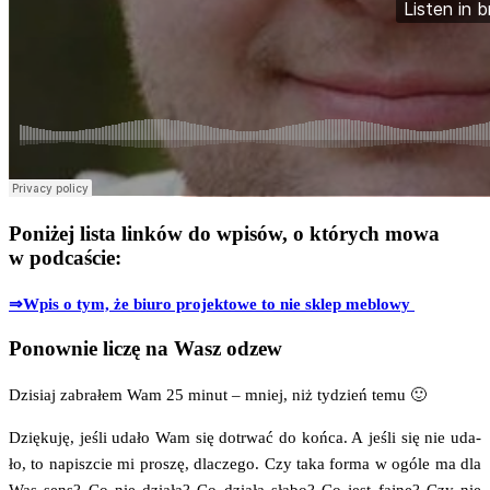
Poniżej lista linków do wpisów, o których mowa
w podcaście:
⇒Wpis o tym, że biu­ro pro­jek­to­we to nie sklep meblowy
Ponownie liczę na Wasz odzew
Dzi­siaj zabra­łem Wam 25 minut – mniej, niż tydzień temu 🙂
Dzię­ku­ję, jeśli uda­ło Wam się dotrwać do koń­ca. A jeśli się nie uda­
ło, to napisz­cie mi pro­szę, dla­cze­go. Czy taka for­ma w ogó­le ma dla