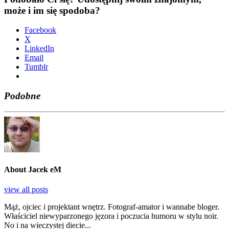
może i im się spodoba?
Face­bo­ok
X
Lin­ke­dIn
Ema­il
Tum­blr
Podobne
About Jacek eM
view all posts
Mąż, ojciec i projektant wnętrz. Fotograf-amator i wannabe bloger.
Właściciel niewyparzonego jęzora i poczucia humoru w stylu noir.
No i na wieczystej diecie...