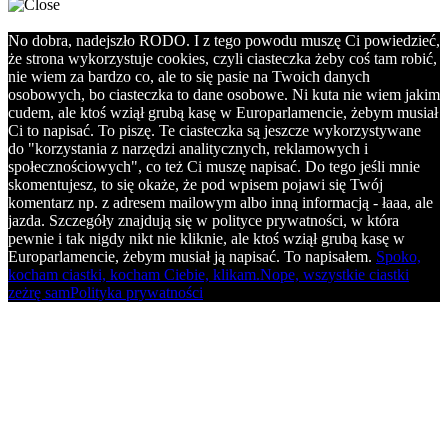
No dobra, nadejszło RODO. I z tego powodu muszę Ci powiedzieć,
że strona wykorzystuje cookies, czyli ciasteczka żeby coś tam robić,
nie wiem za bardzo co, ale to się pasie na Twoich danych
osobowych, bo ciasteczka to dane osobowe. Ni kuta nie wiem jakim
cudem, ale ktoś wziął grubą kasę w Europarlamencie, żebym musiał
Ci to napisać. To piszę. Te ciasteczka są jeszcze wykorzystywane
do "korzystania z narzędzi analitycznych, reklamowych i
społecznościowych", co też Ci muszę napisać. Do tego jeśli mnie
skomentujesz, to się okaże, że pod wpisem pojawi się Twój
komentarz np. z adresem mailowym albo inną informacją - łaaa, ale
jazda. Szczegóły znajdują się w polityce prywatności, w która
pewnie i tak nigdy nikt nie kliknie, ale ktoś wziął grubą kasę w
Europarlamencie, żebym musiał ją napisać. To napisałem.
Spoko,
kocham ciastki, kocham Ciebie, klikam.
Nope, wszystkie ciastki
zeżrę sam
Polityka prywatności