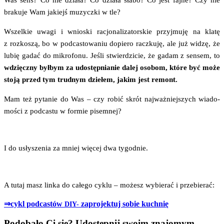
Was sens? Co nie dzia­ła? Co dzia­ła sła­bo? Co jest faj­ne? Czy nie
bra­ku­je Wam jakiejś muzycz­ki w tle?
Wszel­kie uwa­gi i wnio­ski racjo­na­li­za­tor­skie przyj­mu­ję na kla­tę
z roz­ko­szą, bo w pod­ca­sto­wa­niu dopie­ro racz­ku­ję, ale już widzę, że
lubię gadać do mikro­fo­nu. Jeśli stwier­dzi­cie, że gadam z sen­sem, to
wdzięcz­ny był­bym za udo­stęp­nia­nie dalej oso­bom, któ­re być może
sto­ją przed tym trud­nym dzie­łem, jakim jest remont.
Mam też pyta­nie do Was – czy robić skrót naj­waż­niej­szych wia­do­
mo­ści z pod­ca­stu w for­mie pisemnej?
I do usły­sze­nia za mniej wię­cej dwa tygodnie.
A tutaj masz lin­ka do całe­go cyklu – możesz wybie­rać i przebierać:
⇒cykl pod­ca­stów
zapro­jek­tuj sobie kuchnię
DIY-
Podobało Ci się? Udostępnij swoim znajomym,