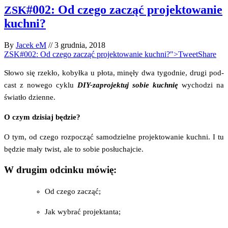
#002: Od czego zacząć projektowanie
ZSK
kuchni?
By
Jacek eM
//
3 grudnia, 2018
ZSK#002: Od czego zacząć projektowanie kuchni?">Tweet
Share
Sło­wo się rze­kło, kobył­ka u pło­ta, minę­ły dwa tygo­dnie, dru­gi pod­
cast z nowe­go cyklu
DIY-zapro­jek­tuj sobie kuch­nię
wycho­dzi na
świa­tło dzienne.
O czym dzi­siaj będzie?
O tym, od cze­go roz­po­cząć samo­dziel­ne pro­jek­to­wa­nie kuch­ni. I tu
będzie mały twist, ale to sobie posłuchajcie.
W drugim odcinku mówię:
Od cze­go zacząć;
Jak wybrać projektanta;