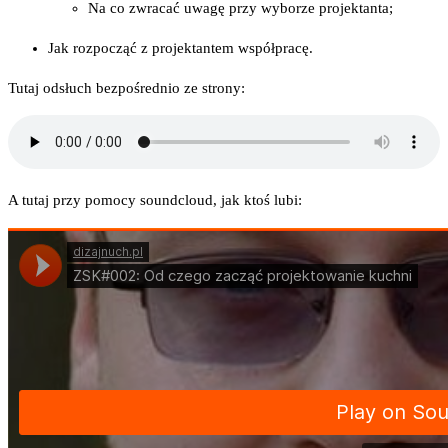
Na co zwra­cać uwa­gę przy wybo­rze projektanta;
Jak roz­po­cząć z pro­jek­tan­tem współpracę.
Tutaj odsłuch bez­po­śred­nio ze strony:
A tutaj przy pomo­cy soundc­lo­ud, jak ktoś lubi: