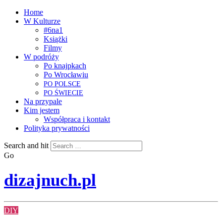
Home
W Kulturze
#6na1
Książki
Filmy
W podróży
Po knajpkach
Po Wrocławiu
PO
POLSCE
PO
ŚWIECIE
Na przypale
Kim jestem
Współpraca i kontakt
Polityka prywatności
Search and hit
Go
dizajnuch.pl
DIY