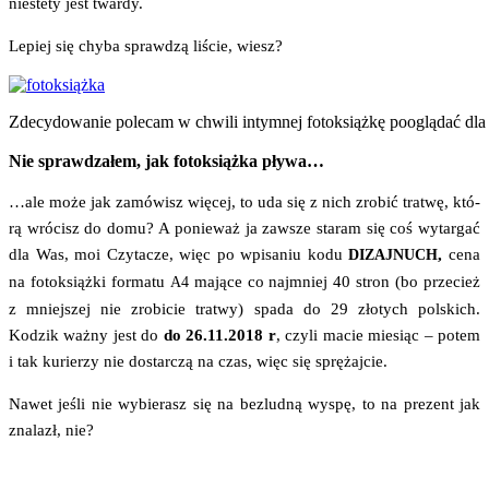
nie­ste­ty jest twardy.
Lepiej się chy­ba spraw­dzą liście, wiesz?
Zde­cy­do­wa­nie pole­cam w chwi­li intym­nej fotok­siąż­kę pooglą­dać dla
Nie sprawdzałem, jak fotoksiążka pływa…
…ale może jak zamó­wisz wię­cej, to uda się z nich zro­bić tra­twę, któ­
rą wró­cisz do domu? A ponie­waż ja zawsze sta­ram się coś wytar­gać
dla Was, moi Czy­ta­cze, więc po wpi­sa­niu kodu
,
cena
DIZAJNUCH
na fotok­siąż­ki for­ma­tu
mają­ce co naj­mniej 40 stron (bo prze­cież
A4
z mniej­szej nie zro­bi­cie tra­twy) spa­da do 29 zło­tych pol­skich.
Kodzik waż­ny jest do
do 26.11.2018 r
, czy­li macie mie­siąc – potem
i tak kurie­rzy nie dostar­czą na czas, więc się sprężajcie.
Nawet jeśli nie wybie­rasz się na bez­lud­ną wyspę, to na pre­zent jak
zna­lazł, nie?