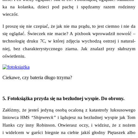
ka na kolan­ka, dzie­ci pod pachę i spę­dza­my razem rodzin­ny
wieczór.
I pro­szę się nie cze­piać, że jak nie ma prą­du, to jest ciem­no i nie da
się oglą­dać. Świe­czek nie macie? A pixbo­ok wpro­wa­dził nowość –
tech­no­lo­gię dru­ku
, w któ­rej zdję­cia wycho­dzą ostrzej i natu­ral­
7C
niej, bez cha­rak­te­ry­stycz­ne­go ziar­na. Jak zna­lazł przy słab­szym
oświetleniu.
Cie­ka­we, czy bate­ria dłu­go trzyma?
5. Fotoksiążka przyda się na bezludnej wyspie. Do obrony.
Załóż­my, że jesteś jedy­ną oso­bą oca­lo­ną z kata­stro­fy luk­su­so­we­go
liniow­ca
“Shi­pw­reck”
i lądu­jesz na bez­lud­nej wyspie jak Tom
HMS
Hanks czy inny Robin­son. Otwie­rasz oczy, i widzisz, że z nożem
i widel­cem w gar­ści bie­gnie na cie­bie jakiś głod­ny Pię­ta­szek albo