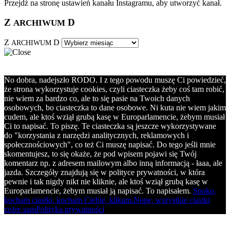
Przejdź na stronę ustawień kanału Instagramu, aby utworzyć kanał.
Z
D
ARCHIWUM
Z
D
ARCHIWUM
No dobra, nadejszło RODO. I z tego powodu muszę Ci powiedzieć,
że strona wykorzystuje cookies, czyli ciasteczka żeby coś tam robić,
nie wiem za bardzo co, ale to się pasie na Twoich danych
osobowych, bo ciasteczka to dane osobowe. Ni kuta nie wiem jakim
cudem, ale ktoś wziął grubą kasę w Europarlamencie, żebym musiał
Ci to napisać. To piszę. Te ciasteczka są jeszcze wykorzystywane
do "korzystania z narzędzi analitycznych, reklamowych i
społecznościowych", co też Ci muszę napisać. Do tego jeśli mnie
skomentujesz, to się okaże, że pod wpisem pojawi się Twój
komentarz np. z adresem mailowym albo inną informacją - łaaa, ale
jazda. Szczegóły znajdują się w polityce prywatności, w która
pewnie i tak nigdy nikt nie kliknie, ale ktoś wziął grubą kasę w
Europarlamencie, żebym musiał ją napisać. To napisałem.
Spoko,
kocham ciastki, kocham Ciebie, klikam.
Nope, wszystkie ciastki
zeżrę sam
Polityka prywatności