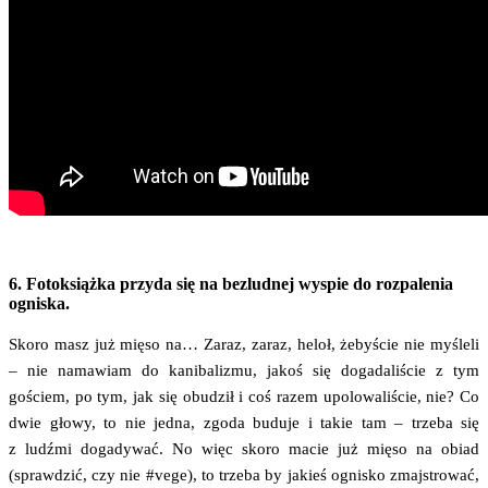
6. Fotoksiążka przyda się na bezludnej wyspie do rozpalenia
ogniska.
Sko­ro masz już mię­so na… Zaraz, zaraz, heloł, żeby­ście nie myśle­li
– nie nama­wiam do kani­ba­li­zmu, jakoś się doga­da­li­ście z tym
gościem, po tym, jak się obu­dził i coś razem upo­lo­wa­li­ście, nie? Co
dwie gło­wy, to nie jed­na, zgo­da budu­je i takie tam – trze­ba się
z ludź­mi doga­dy­wać. No więc sko­ro macie już mię­so na obiad
(spraw­dzić, czy nie #vege), to trze­ba by jakieś ogni­sko zmaj­stro­wać,