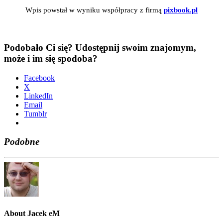
Wpis powstał w wyni­ku współ­pra­cy z fir­mą
pixbook.pl
Podobało Ci się? Udostępnij swoim znajomym,
może i im się spodoba?
Face­bo­ok
X
Lin­ke­dIn
Ema­il
Tum­blr
Podobne
About Jacek eM