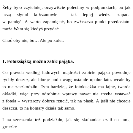
Żeby było czy­tel­niej, oczy­wi­ście pole­ci­my w pod­punk­tach, bo jak
uczą słyn­ni koł­cza­no­wie – tak lepiej wie­dza zapa­da
w pamięć. A war­to zapa­mię­tać, bo zwłasz­cza punkt przed­ostat­ni
może Wam się kie­dyś przydać.
Choć oby nie, bo… Ale po kolei.
1. Fotoksiążką można zabić pająka.
Co praw­da według ludo­wych mądro­ści zabi­cie pają­ka powo­du­je
rychły deszcz, ale bio­rąc pod uwa­gę ostat­nie upal­ne lato, wca­le by
to nie zaszko­dzi­ło. Tym bar­dziej, że fotok­siąż­ka ma faj­ne, twar­de
okład­ki, więc przy odro­bi­nie wpra­wy nawet nie trze­ba wsta­wać
z fote­la – wystar­czy dobrze rzu­cić, tak na płask. A jeśli nie chce­cie
desz­czu, to na koma­ry dzia­ła tak samo.
I na szer­sze­nia też podzia­ła­ło, jak się sku­ba­niec cza­ił na moją
gruszkę.