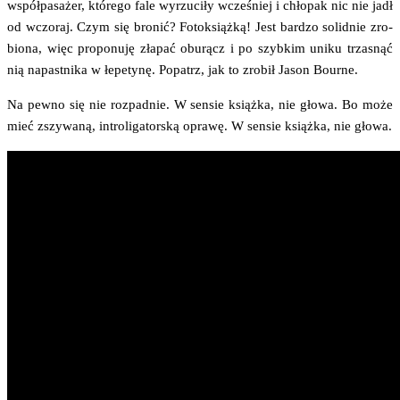
współ­pa­sa­żer, któ­re­go fale wyrzu­ci­ły wcze­śniej i chło­pak nic nie jadł
od wczo­raj. Czym się bro­nić? Fotok­siąż­ką! Jest bar­dzo solid­nie zro­
bio­na, więc pro­po­nu­ję zła­pać obu­rącz i po szyb­kim uni­ku trza­snąć
nią napast­ni­ka w łepe­ty­nę. Popatrz, jak to zro­bił Jason Bourne.
Na pew­no się nie roz­pad­nie. W sen­sie książ­ka, nie gło­wa. Bo może
mieć zszy­wa­ną, intro­li­ga­tor­ską opra­wę. W sen­sie książ­ka, nie głowa.