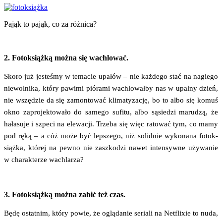
Pająk to pająk, co za różnica?
2. Fotoksiążką można się wachlować.
Sko­ro już jeste­śmy w tema­cie upa­łów – nie każ­de­go stać na nagie­go
nie­wol­ni­ka, któ­ry pawi­mi pió­ra­mi wachlo­wał­by nas w upal­ny dzień,
nie wszę­dzie da się zamon­to­wać kli­ma­ty­za­cję, bo to albo się komuś
okno zapro­jek­to­wa­ło do same­go sufi­tu, albo sąsie­dzi maru­dzą, że
hała­su­je i szpe­ci na ele­wa­cji. Trze­ba się więc rato­wać tym, co mamy
pod ręką – a cóż może być lep­sze­go, niż solid­nie wyko­na­na fotok­
siąż­ka, któ­rej na pew­no nie zaszko­dzi nawet inten­syw­ne uży­wa­nie
w cha­rak­te­rze wachlarza?
3. Fotoksiążką można zabić też czas.
Będę ostat­nim, któ­ry powie, że oglą­da­nie seria­li na Net­fli­xie to nuda,