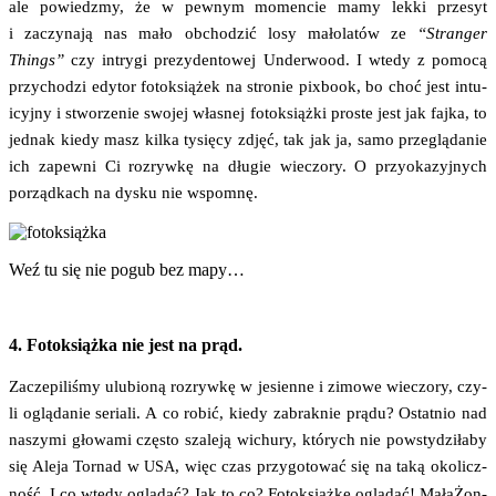
ale powiedz­my, że w pew­nym momen­cie mamy lek­ki prze­syt
i zaczy­na­ją nas mało obcho­dzić losy mało­la­tów ze
“Stran­ger
Things”
czy intry­gi pre­zy­den­to­wej Under­wo­od. I wte­dy z pomo­cą
przy­cho­dzi edy­tor fotok­sią­żek na stro­nie pixbo­ok, bo choć jest intu­
icyj­ny i stwo­rze­nie swo­jej wła­snej fotok­siąż­ki pro­ste jest jak faj­ka, to
jed­nak kie­dy masz kil­ka tysię­cy zdjęć, tak jak ja, samo prze­glą­da­nie
ich zapew­ni Ci roz­ryw­kę na dłu­gie wie­czo­ry. O przy­oka­zyj­nych
porząd­kach na dys­ku nie wspomnę.
Weź tu się nie pogub bez mapy…
4. Fotoksiążka nie jest na prąd.
Zacze­pi­li­śmy ulu­bio­ną roz­ryw­kę w jesien­ne i zimo­we wie­czo­ry, czy­
li oglą­da­nie seria­li. A co robić, kie­dy zabrak­nie prą­du? Ostat­nio nad
naszy­mi gło­wa­mi czę­sto sza­le­ją wichu­ry, któ­rych nie powsty­dzi­ła­by
się Ale­ja Tor­nad w
, więc czas przy­go­to­wać się na taką oko­licz­
USA
ność. I co wte­dy oglą­dać? Jak to co? Fotok­siąż­kę oglą­dać! Mała­Żon­