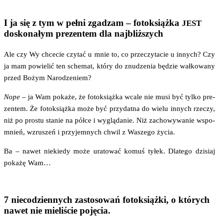
I ja się z tym w pełni zgadzam –
fotoksiążka
JEST
doskonałym prezentem dla najbliższych
Ale czy Wy chce­cie czy­tać u mnie to, co prze­czy­ta­cie u innych? Czy
ja mam powie­lić ten sche­mat, któ­ry do znu­dze­nia będzie wał­ko­wa­ny
przed Bożym Narodzeniem?
Nope
– ja Wam poka­że, że fotok­siąż­ka wca­le nie musi być tyl­ko pre­
zen­tem. Że fotok­siąż­ka może być przy­dat­na do wie­lu innych rze­czy,
niż po pro­stu sta­nie na pół­ce i wyglą­da­nie. Niż zacho­wy­wa­nie wspo­
mnień, wzru­szeń i przy­jem­nych chwil z Wasze­go życia.
Ba – nawet nie­kie­dy może ura­to­wać komuś tyłek. Dla­te­go dzi­siaj
poka­żę Wam…
7 niecodziennych zastosowań fotoksiążki, o których
nawet nie mieliście pojęcia.