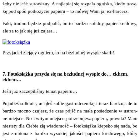
żeby nie jeść suro­wi­zny. A naj­le­piej się roz­pa­la ogni­ska, kie­dy trosz­
kę pod spód pod­ło­ży­cie papie­ru – to mówię Wam ja, ex-harcerz.
Fakt, trud­no będzie pod­pa­lić, bo to bar­dzo solid­ny papier kre­do­wy,
ale za to jak się już zajara…
Przy­ja­ciel zie­ją­cy ogniem, to na bez­lud­nej wyspie skarb!
7. Fotoksiążka przyda się na bezludnej wyspie do… ekhem,
ekhem…
Jeśli już zacze­pi­li­śmy temat papieru…
Poja­dłeś solid­nie, ucią­łeś sobie gastro­drzem­kę i teraz bar­dzo, ale to
bar­dzo moc­no czu­jesz, że czas pójść na małe posie­dze­nie w ustron­
ne miej­sce. No i w tym miej­scu potrze­bu­jesz papie­ru, praw­da? Mam
nie­ste­ty dla Cie­bie złą wia­do­mość – fotok­siąż­ka kiep­sko się nada, bo
jest zro­bio­na z bar­dzo wyso­kiej jako­ści papie­ru kre­do­we­go, któ­ry