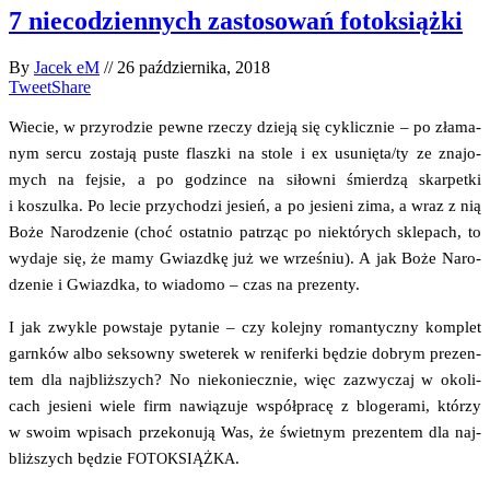
7 niecodziennych zastosowań fotoksiążki
By
Jacek eM
//
26 października, 2018
Tweet
Share
Wie­cie, w przy­ro­dzie pew­ne rze­czy dzie­ją się cyklicz­nie – po zła­ma­
nym ser­cu zosta­ją puste flasz­ki na sto­le i ex usunięta/ty ze zna­jo­
mych na fej­sie, a po godzin­ce na siłow­ni śmier­dzą skar­pet­ki
i koszul­ka. Po lecie przy­cho­dzi jesień, a po jesie­ni zima, a wraz z nią
Boże Naro­dze­nie (choć ostat­nio patrząc po nie­któ­rych skle­pach, to
wyda­je się, że mamy Gwiazd­kę już we wrze­śniu). A jak Boże Naro­
dze­nie i Gwiazd­ka, to wia­do­mo – czas na prezenty.
I jak zwy­kle powsta­je pyta­nie – czy kolej­ny roman­tycz­ny kom­plet
garn­ków albo sek­sow­ny swe­te­rek w reni­fer­ki będzie dobrym pre­zen­
tem dla naj­bliż­szych? No nie­ko­niecz­nie, więc zazwy­czaj w oko­li­
cach jesie­ni wie­le firm nawią­zu­je współ­pra­cę z blo­ge­ra­mi, któ­rzy
w swo­im wpi­sach prze­ko­nu­ją Was, że świet­nym pre­zen­tem dla naj­
bliż­szych będzie
.
FOTOKSIĄŻKA