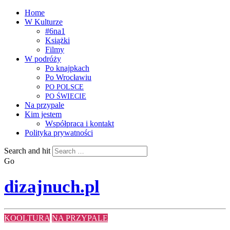
Home
W Kulturze
#6na1
Książki
Filmy
W podróży
Po knajpkach
Po Wrocławiu
PO
POLSCE
PO
ŚWIECIE
Na przypale
Kim jestem
Współpraca i kontakt
Polityka prywatności
Search and hit
Go
dizajnuch.pl
KOOLTURA
NA PRZYPALE