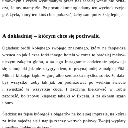
umow­nym i czę­sto wydu­ma­nym przez nas sen­sie) wca­le nie ozna­
cza, że my mamy źle. Po pro­stu aku­rat oglą­da­my ten wyci­nek czy­je­
goś życia, któ­ry ten ktoś chce poka­zać, żeby sam poczuł się lepiej.
A dokładniej – którym chce się pochwalić.
Oglą­dasz pro­fil kolej­ne­go swo­je­go zna­jo­me­go, któ­ry na fan­pej­dża
wrzu­ca co jakiś czas fot­ki inne­go hote­lu w coraz to bar­dziej malow­
ni­czym zakąt­ku glo­bu, a na jego Insta­gra­mie codzien­nie poja­wia­ją
się samo­jeb­ki jak nie z tygry­skiem, to przy­naj­mniej z małp­ką Fiki-
Miki. I kli­ka­jąc łap­ki w górę albo ser­dusz­ka myślisz sobie, że dała­
byś wszyst­ko, żeby tak jak on podró­żo­wać po wiel­kim świe­cie
i zwie­dzać te wszyst­kie cuda. I zaczy­na kieł­ko­wać w Tobie
zazdrość, bo zno­wu kle­piesz tabel­ki w Exce­lu, a za oknem sza­ro
i buro.
Śle­dzisz na fej­sie któ­re­goś z blą­ge­rów na kolej­nej impre­zie, na któ­rej
za fri­ko naje­dzą się i napi­ją rze­czy war­tych poło­wy Two­jej wypła­ty
i myślisz
“takim to dobrze”
.