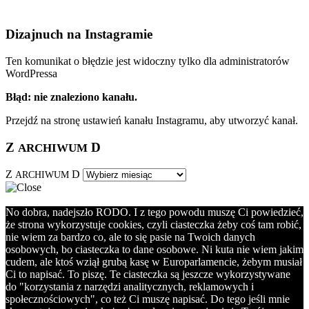
Dizajnuch na Instagramie
Ten komunikat o błędzie jest widoczny tylko dla administratorów
WordPressa
Błąd: nie znaleziono kanału.
Przejdź na stronę ustawień kanału Instagramu, aby utworzyć kanał.
Z
D
ARCHIWUM
Z
D
ARCHIWUM
No dobra, nadejszło RODO. I z tego powodu muszę Ci powiedzieć,
że strona wykorzystuje cookies, czyli ciasteczka żeby coś tam robić,
nie wiem za bardzo co, ale to się pasie na Twoich danych
osobowych, bo ciasteczka to dane osobowe. Ni kuta nie wiem jakim
cudem, ale ktoś wziął grubą kasę w Europarlamencie, żebym musiał
Ci to napisać. To piszę. Te ciasteczka są jeszcze wykorzystywane
do "korzystania z narzędzi analitycznych, reklamowych i
społecznościowych", co też Ci muszę napisać. Do tego jeśli mnie