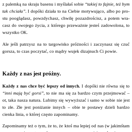
z palem­ką na skra­ju base­nu i myśla­łaś sobie
“takiej to faj­nie, też bym
tak chcia­ła”
. I dopó­ki dzia­ła to na Cie­bie moty­wu­ją­co, albo po pro­
stu pooglą­dasz, powz­dy­chasz, chwi­lę pozaz­dro­ścisz, a potem wra­
casz do swo­je­go życia, z któ­re­go prze­waż­nie jesteś zado­wo­lo­na, to
wszyst­ko
.
OK
Ale jeśli patrzysz na to tar­go­wi­sko próż­no­ści i zaczy­nasz się czuć
gor­sza, to czas poczy­tać, co mądry wujek dizaj­nuch Ci powie.
Każdy z nas jest próżny.
Każ­dy z nas chce być lep­szy od innych.
I dopó­ki nie rów­na się to
“inni mają być gor­si”
, to nie ma się za bar­dzo czym przej­mo­wać –
ot, taka nasza natu­ra. Lubi­my się wywyż­szać i samo w sobie nie jest
to złe. Złe jest poni­ża­nie innych – obie te posta­wy dzie­li bar­dzo
cien­ka linia, o któ­rej czę­sto zapominamy.
Zapo­mi­na­my też o tym, że to, że ktoś ma lepiej od nas (w jakimś­tam