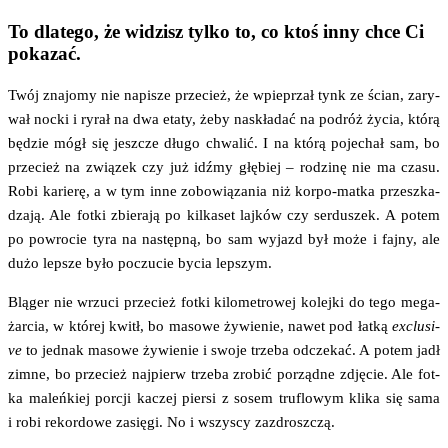
To dlatego, że widzisz tylko to, co ktoś inny chce Ci
pokazać.
Twój zna­jo­my nie napi­sze prze­cież, że wpie­przał tynk ze ścian, zary­
wał noc­ki i ryrał na dwa eta­ty, żeby naskła­dać na podróż życia, któ­rą
będzie mógł się jesz­cze dłu­go chwa­lić. I na któ­rą poje­chał sam, bo
prze­cież na zwią­zek czy już idź­my głę­biej – rodzi­nę nie ma cza­su.
Robi karie­rę, a w tym inne zobo­wią­za­nia niż kor­po-mat­ka prze­szka­
dza­ją. Ale fot­ki zbie­ra­ją po kil­ka­set laj­ków czy ser­du­szek. A potem
po powro­cie tyra na następ­ną, bo sam wyjazd był może i faj­ny, ale
dużo lep­sze było poczu­cie bycia lepszym.
Blą­ger nie wrzu­ci prze­cież fot­ki kilo­me­tro­wej kolej­ki do tego mega-
żar­cia, w któ­rej kwitł, bo maso­we żywie­nie, nawet pod łat­ką
exc­lu­si­
ve
to jed­nak maso­we żywie­nie i swo­je trze­ba odcze­kać. A potem jadł
zim­ne, bo prze­cież naj­pierw trze­ba zro­bić porząd­ne zdję­cie. Ale fot­
ka maleń­kiej por­cji kaczej pier­si z sosem tru­flo­wym kli­ka się sama
i robi rekor­do­we zasię­gi. No i wszy­scy zazdroszczą.