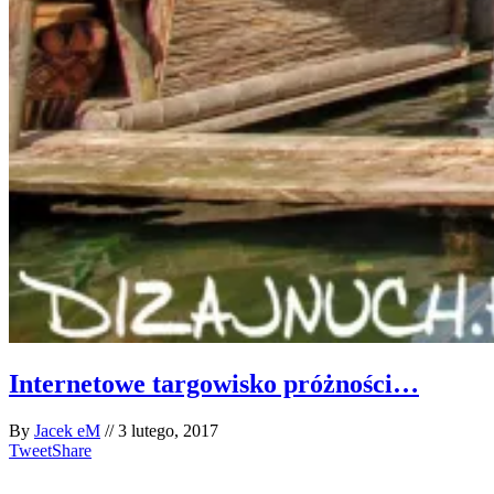
Internetowe targowisko próżności…
By
Jacek eM
//
3 lutego, 2017
Tweet
Share