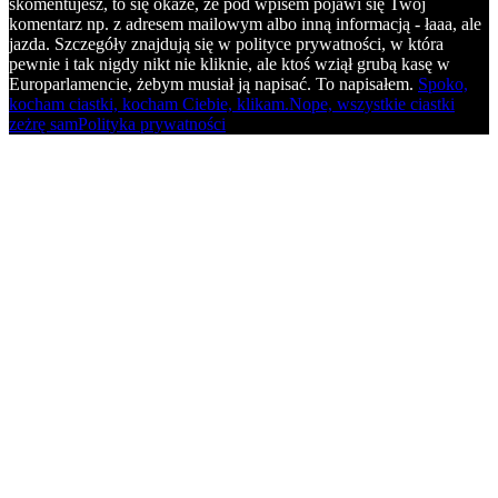
skomentujesz, to się okaże, że pod wpisem pojawi się Twój
komentarz np. z adresem mailowym albo inną informacją - łaaa, ale
jazda. Szczegóły znajdują się w polityce prywatności, w która
pewnie i tak nigdy nikt nie kliknie, ale ktoś wziął grubą kasę w
Europarlamencie, żebym musiał ją napisać. To napisałem.
Spoko,
kocham ciastki, kocham Ciebie, klikam.
Nope, wszystkie ciastki
zeżrę sam
Polityka prywatności