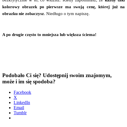
kolo­ro­wy obra­zek po pierw­sze ma swo­ją cenę, któ­rej już na
obraz­ku nie zoba­czysz
. Nie­dłu­go o tym napiszę.
A po dru­gie czę­sto to mniej­sza lub więk­sza ściema!
Podobało Ci się? Udostępnij swoim znajomym,
może i im się spodoba?
Face­bo­ok
X
Lin­ke­dIn
Ema­il
Tum­blr