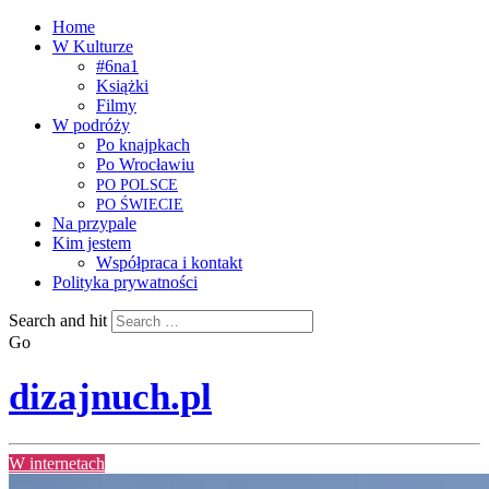
Home
W Kulturze
#6na1
Książki
Filmy
W podróży
Po knajpkach
Po Wrocławiu
PO
POLSCE
PO
ŚWIECIE
Na przypale
Kim jestem
Współpraca i kontakt
Polityka prywatności
Search and hit
Go
dizajnuch.pl
W internetach