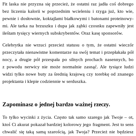
Fit laska nie przy­zna się prze­cież, że ostat­ni raz jadła coś dobre­go
bez licze­nia kalo­rii w poprzed­nim wcie­le­niu i rzy­ga już, kto wie,
pew­nie i dosłow­nie, kok­taj­la­mi biał­ko­wy­mi i bato­na­mi pro­te­ino­wy­
mi. Ale tar­ka na brzusz­ku i dupa jak ząb­ki czosn­ku zapew­ni­ły jest
ileś­tam tysię­cy wier­nych sub­skry­ben­tów. Oraz kasę sponsorów.
Cele­bryt­ka nie wrzu­ci prze­cież sta­tu­su o tym, że ostat­ni wie­czór
prze­czy­ta­ła nie­na­wist­ne komen­ta­rze na swój temat i prze­pła­ka­ła pół
nocy, a dru­gie pół prze­spa­ła po sil­nych pro­chach nasen­nych, bo
z powo­du ner­wi­cy nie może nor­mal­nie zasnąć. Ale tysią­ce ludzi
widzi tyl­ko nowe buty za śred­nią kra­jo­wą czy toreb­kę od zna­ne­go
pro­jek­tan­ta i kle­pie codzien­nie w serduszka.
Zapominasz o jednej bardzo ważnej rzeczy.
To tyl­ko wycin­ki z życia. Czę­sto tak samo sza­re­go jak Two­je – ot,
ktoś Ci aku­rat poka­zał bar­dziej kolo­ro­wy jego frag­ment. Jest to sens
chwa­lić się taką samą sza­ro­ścią, jak Two­ja? Prze­cież nie będziesz