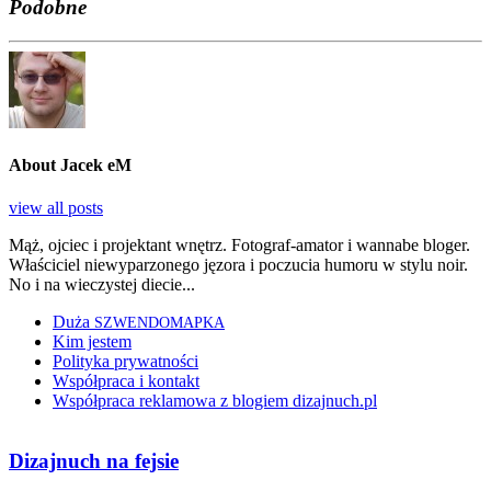
Podobne
About Jacek eM
view all posts
Mąż, ojciec i projektant wnętrz. Fotograf-amator i wannabe bloger.
Właściciel niewyparzonego jęzora i poczucia humoru w stylu noir.
No i na wieczystej diecie...
Duża
SZWENDOMAPKA
Kim jestem
Polityka prywatności
Współpraca i kontakt
Współpraca reklamowa z blogiem dizajnuch.pl
Dizajnuch na fejsie