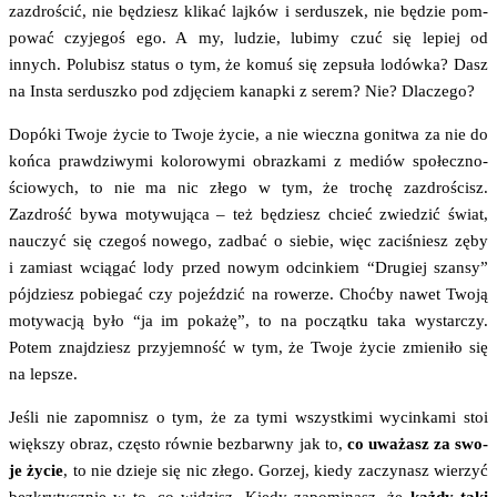
zazdro­ścić, nie będziesz kli­kać laj­ków i ser­du­szek, nie będzie pom­
po­wać czy­je­goś ego. A my, ludzie, lubi­my czuć się lepiej od
innych. Polu­bisz sta­tus o tym, że komuś się zepsu­ła lodów­ka? Dasz
na Insta ser­dusz­ko pod zdję­ciem kanap­ki z serem? Nie? Dlaczego?
Dopó­ki Two­je życie to Two­je życie, a nie wiecz­na goni­twa za nie do
koń­ca praw­dzi­wy­mi kolo­ro­wy­mi obraz­ka­mi z mediów spo­łecz­no­
ścio­wych, to nie ma nic złe­go w tym, że tro­chę zazdro­ścisz.
Zazdrość bywa moty­wu­ją­ca – też będziesz chcieć zwie­dzić świat,
nauczyć się cze­goś nowe­go, zadbać o sie­bie, więc zaci­śniesz zęby
i zamiast wcią­gać lody przed nowym odcin­kiem “Dru­giej szan­sy”
pój­dziesz pobie­gać czy pojeź­dzić na rowe­rze. Choć­by nawet Two­ją
moty­wa­cją było “ja im poka­żę”, to na począt­ku taka wystar­czy.
Potem znaj­dziesz przy­jem­ność w tym, że Two­je życie zmie­ni­ło się
na lepsze.
Jeśli nie zapo­mnisz o tym, że za tymi wszyst­ki­mi wycin­ka­mi stoi
więk­szy obraz, czę­sto rów­nie bez­barw­ny jak to,
co uwa­żasz za swo­
je życie
, to nie dzie­je się nic złe­go. Gorzej, kie­dy zaczy­nasz wie­rzyć
bez­kry­tycz­nie w to, co widzisz. Kie­dy zapo­mi­nasz, że
każ­dy taki