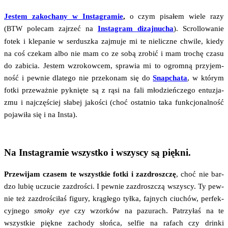
Jestem zako­cha­ny w Insta­gra­mie
,
o czym pisa­łem wie­le razy
(
pole­cam zaj­rzeć na
Insta­gram dizaj­nu­cha
). Scrol­lo­wa­nie
BTW
fotek i kle­pa­nie w ser­dusz­ka zaj­mu­je mi te nie­licz­ne chwi­le, kie­dy
na coś cze­kam albo nie mam co ze sobą zro­bić i mam tro­chę cza­su
do zabi­cia. Jestem wzro­kow­cem, spra­wia mi to ogrom­ną przy­jem­
ność i pew­nie dla­te­go nie prze­ko­nam się do
Snap­cha­ta
, w któ­rym
fot­ki prze­waż­nie pyk­nię­te są z rąsi na fali mło­dzień­cze­go entu­zja­
zmu i naj­czę­ściej sła­bej jako­ści (choć ostat­nio taka funk­cjo­nal­ność
poja­wi­ła się i na Insta).
Na Instagramie wszystko i wszyscy są piękni.
Prze­wi­jam cza­sem te wszyst­kie fot­ki i zazdrosz­czę
, choć nie bar­
dzo lubię uczu­cie zazdro­ści. I pew­nie zazdrosz­czą wszy­scy. Ty pew­
nie też zazdro­ści­łaś figu­ry, krą­głe­go tył­ka, faj­nych ciu­chów, per­fek­
cyj­ne­go
smo­ky eye
czy wzor­ków na pazu­rach. Patrzy­łaś na te
wszyst­kie pięk­ne zacho­dy słoń­ca, sel­fie na rafach czy drin­ki