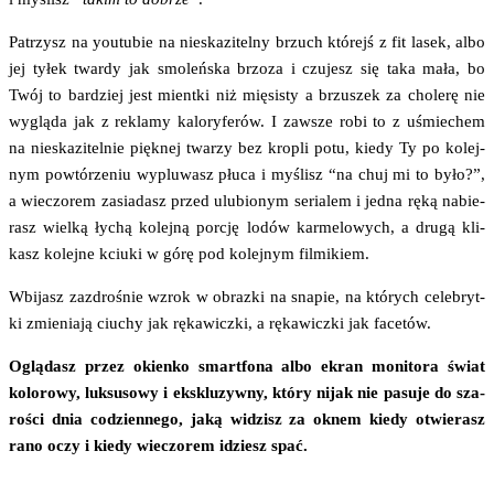
Patrzysz na youtu­bie na nie­ska­zi­tel­ny brzuch któ­rejś z fit lasek, albo
jej tyłek twar­dy jak smo­leń­ska brzo­za i czu­jesz się taka mała, bo
Twój to bar­dziej jest mient­ki niż mię­si­sty a brzu­szek za cho­le­rę nie
wyglą­da jak z rekla­my kalo­ry­fe­rów. I zawsze robi to z uśmie­chem
na nie­ska­zi­tel­nie pięk­nej twa­rzy bez kro­pli potu, kie­dy Ty po kolej­
nym powtó­rze­niu wyplu­wasz płu­ca i myślisz “na chuj mi to było?”,
a wie­czo­rem zasia­dasz przed ulu­bio­nym seria­lem i jed­na ręką nabie­
rasz wiel­ką łychą kolej­ną por­cję lodów kar­me­lo­wych, a dru­gą kli­
kasz kolej­ne kciu­ki w górę pod kolej­nym filmikiem.
Wbi­jasz zazdro­śnie wzrok w obraz­ki na sna­pie, na któ­rych cele­bryt­
ki zmie­nia­ją ciu­chy jak ręka­wicz­ki, a ręka­wicz­ki jak facetów.
Oglą­dasz przez okien­ko smart­fo­na albo ekran moni­to­ra świat
kolo­ro­wy, luk­su­so­wy i eks­klu­zyw­ny, któ­ry nijak nie pasu­je do sza­
ro­ści dnia codzien­ne­go, jaką widzisz za oknem kie­dy otwie­rasz
rano oczy i kie­dy wie­czo­rem idziesz spać.