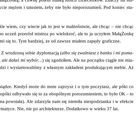
ją Małą­Żon­ką, a chwi­lę potem mat­ką moich Dzie­cior­ków. Zna­czy na stu­
 bycie mężem i tatu­siem, żeby nie było nie­po­ro­zu­mień. Pod koniec stu­
. Nie wiem, czy wie­cie jak to jest w mał­żeń­stwie, ale chcąc – nie chcąc
bo uczeń prze­rósł mistrza po wie­lo­kroć, ale to ja uczy­łem Małą­Żon­kę
­ło mi się to. Tym bar­dziej, że od zawsze mia­łem zapę­dy graficzne.
. Z wro­dzo­ną sobie dyplo­ma­cją (
albo się zwal­niasz z ban­ku i mi poma­
lę, ale dałaś mi wybór…
) się zgo­dzi­łem. Ale na począt­ku cią­gle nie mia­
udzi i wystar­to­wa­li­śmy z wła­snym zakła­dem pro­du­ku­ją­cym meble. Aż
­nią­dze. Kie­dyś może do mnie zaj­rzysz i o tym poczy­tasz, ale póki co
. Dopó­ki odby­wa­ło się to za obo­pól­nym poro­zu­mie­niem, to było
– to
OK
a powsta­ła). Ale zda­rzy­ła nam się nie­mi­ła nie­spo­dzian­ka i w efek­cie
­ma­ty­ce. Nie, nie po archi­tek­tu­rze. Dodat­ko­wo w wie­ku 37 lat.