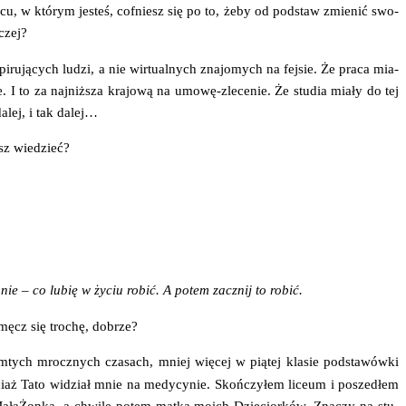
cu, w któ­rym jesteś, cof­niesz się po to, żeby od pod­staw zmie­nić swo­
aczej?
ru­ją­cych ludzi, a nie wir­tu­al­nych zna­jo­mych na fej­sie. Że pra­ca mia­
 I to za naj­niż­sza kra­jo­wą na umo­wę-zle­ce­nie. Że stu­dia mia­ły do tej
dalej, i tak dalej…
esz wiedzieć?
yta­nie – co lubię w życiu robić. A potem zacznij to robić.
­męcz się tro­chę, dobrze?
­tych mrocz­nych cza­sach, mniej wię­cej w pią­tej kla­sie pod­sta­wów­ki
o­ciaż Tato widział mnie na medy­cy­nie. Skoń­czy­łem liceum i posze­dłem