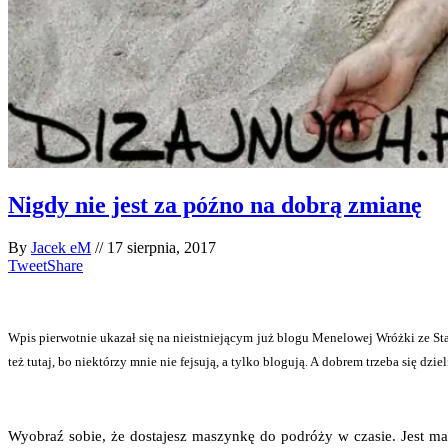
Nigdy nie jest za późno na dobrą zmianę
By
Jacek eM
//
17 sierpnia, 2017
Tweet
Share
Wpis pier­wot­nie uka­zał się na nie­ist­nie­ją­cym już blo­gu Mene­lo­wej Wróż­ki ze St
też tutaj, bo nie­któ­rzy mnie nie fej­su­ją, a tyl­ko blo­gu­ją. A dobrem trze­ba się dzie­
Wyobraź sobie, że dosta­jesz maszyn­kę do podró­ży w cza­sie. Jest mały