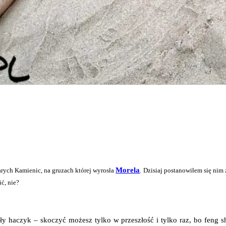
More­la
a­rych Kamie­nic, na gru­zach któ­rej wyro­sła
. Dzi­siaj posta­no­wi­łem się ni
lić, nie?
 haczyk – sko­czyć możesz tyl­ko w prze­szłość i tyl­ko raz, bo feng shu