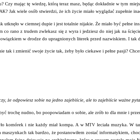
u? Czy mając tę wie­dzę, któ­rą teraz masz, będąc dokład­nie w tym miej­s
? Jak wie­le osób stwier­dzi, że ich życie mia­ło wyglą­dać zupeł­nie in
AK
tknę­ło w ciem­nej dupie i jest total­nie nija­kie. Że mia­ło być peł­ne inspi­
sem co rano z tru­dem zwle­kasz się z wyra i jedziesz do niej jak na ścię­cie.
bo­wiąz­kiem w dro­dze do upra­gnio­nych lite­rek przed nazwi­skiem. I tak 
ie tak i zmie­nić swo­je życie tak, żeby było cie­ka­we i peł­ne pasji? Chc
r­czy, że odpo­wiesz sobie na jed­no zaje­bi­ście, ale to zaje­bi­ście waż­ne p
 być tro­chę nud­no, bo poopo­wia­dam o sobie, ale zrób to dla mnie i prze
yło komó­rek i nie każ­dy miał kom­pa. A w
lecia­ła muzy­ka. W tam
MTV
ych maszyn­kach tak bar­dzo, że posta­no­wi­łem zostać infor­ma­ty­kiem, ch