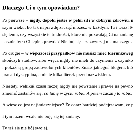
Dlaczego Ci o tym opowiadam?
Po pierw­sze –
nigdy, dopó­ki jesteś w peł­ni sił i w dobrym zdro­wiu, 
szym wie­ku, bo tak napraw­dę zacząć możesz w każ­dym. Tu i teraz! Może
się temu, czy wszyst­kie te trud­no­ści, któ­re nie pozwa­la­ją Ci na zmia
tecz­nie było Ci lepiej, praw­da? Nie bój się – zazwy­czaj nie ma cze­go. 
Po dru­gie –
w więk­szo­ści przy­pad­ków nie musisz mieć kie­run­ko­we­
skoń­czy­li stu­diów, albo wręcz nigdy nie mie­li do czy­nie­nia z czym­kol
i pokaź­ną gru­pą zado­wo­lo­nych klien­tów. Znasz jakie­goś blo­ge­ra, któ
pra­ca i dys­cy­pli­na, a nie te kil­ka lite­rek przed nazwiskiem.
Nie­ste­ty, wehi­kuł cza­su raczej nigdy nie powsta­nie i pra­wie na pew­
zmie­nić zasta­nów się,
co lubię w życiu robić. A potem zacznij to robić.
A wiesz co jest naj­śmiesz­niej­sze? Że coraz bar­dziej podej­rze­wam, że p
I tym razem wca­le nie boję się tej zmiany.
Ty też się nie bój swojej.