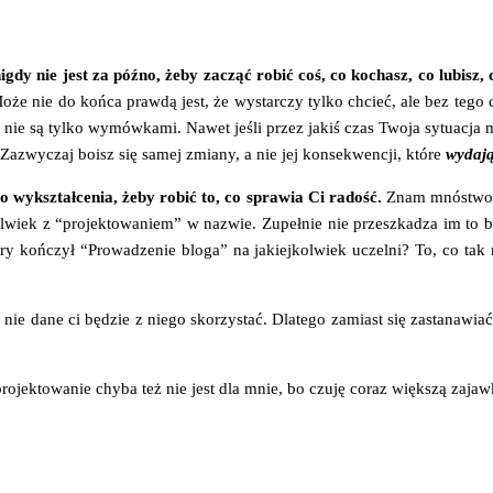
nigdy nie jest za póź­no, żeby zacząć robić coś, co kochasz, co lubisz, c
 nie do koń­ca praw­dą jest, że wystar­czy tyl­ko chcieć, ale bez tego chc
­nę nie są tyl­ko wymów­ka­mi. Nawet jeśli przez jakiś czas Two­ja sytu­acj
Zazwy­czaj boisz się samej zmia­ny, a nie jej kon­se­kwen­cji, któ­re
wyda­ją
go wykształ­ce­nia, żeby robić to, co spra­wia Ci radość.
Znam mnó­stwo św
­wiek z “pro­jek­to­wa­niem” w nazwie. Zupeł­nie nie prze­szka­dza im to być
­ry koń­czył “Pro­wa­dze­nie blo­ga” na jakiej­kol­wiek uczel­ni? To, co tak 
no nie dane ci będzie z nie­go sko­rzy­stać. Dla­te­go zamiast się zasta­na­
ro­jek­to­wa­nie chy­ba też nie jest dla mnie, bo czu­ję coraz więk­szą zajaw