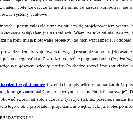
pozna­łem faj­ną dzie­wo­ję na archi­tek­tu­rze, któ­ra z cza­sem zosta­ła mo
zaczy­na­łem podej­rze­wać, że to nie dla mnie. To zna­czy kom­pu­te­ry, nie
l­no­wać sys­te­my bankowe.
 innych i potem zało­ży­ła fir­mę zaj­mu­ją­cą się pro­jek­to­wa­niem wnętrz
jek­to­wa­nie wsią­ka­łem już na stu­diach. Wiem, że nikt mi nie uwie­rzy, 
sza na roku mia­ła plo­to­wa­ne pro­jek­ty i do nich wizu­ali­za­cje. Podo­ba
ro­wa­dze­niem, bo zaj­mo­wa­ło to wię­cej cza­su niż samo pro­jek­to­wa­nie
­ne pcha­nie tego wóz­ka. Z wro­dzo­nym sobie prag­ma­ty­zmem (
ja pier­do­
 zająć tym gów­nem, więc ty musisz
. Po dro­dze zaczę­li­śmy zatrud­niać l
m bar­dzo brzyd­ki numer
i w efek­cie popły­nę­li­śmy na bar­dzo duże pie
­tant, któ­re­go zatrud­nia­li­śmy po pew­nym cza­sie odcho­dził “na swo­je”
bo­wać swo­ich sił solo i trze­ba z tym żyć (tak tez prze­cież i nasza fir­m
­cie tego efek­tu ja zosta­łem pro­jek­tan­tem wnętrz. Tak, ja. Koleś po infor
!!!
!!!
E
RATUNKU