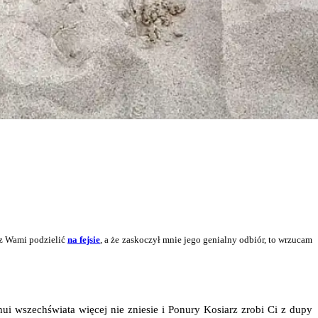
m z Wami podzie­lić
na fej­sie
, a że zasko­czył mnie jego genial­ny odbiór, to wrzu­cam
i wszech­świa­ta wię­cej nie znie­sie i Ponu­ry Kosiarz zro­bi Ci z dupy