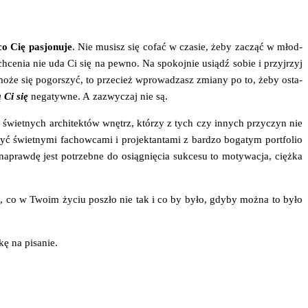
o Cię pasjo­nu­je
. Nie musisz się cofać w cza­sie, żeby zacząć w młod­
e­nia nie uda Ci się na pew­no. Na spo­koj­nie usiądź sobie i przyj­rzyj
a może się pogor­szyć, to prze­cież wpro­wa­dzasz zmia­ny po to, żeby osta­
 Ci się
nega­tyw­ne. A zazwy­czaj nie są.
iet­nych archi­tek­tów wnętrz, któ­rzy z tych czy innych przy­czyn nie
 świet­ny­mi fachow­ca­mi i pro­jek­tan­ta­mi z bar­dzo boga­tym port­fo­lio
napraw­dę jest potrzeb­ne do osią­gnię­cia suk­ce­su to moty­wa­cja, cięż­ka
wiać, co w Two­im życiu poszło nie tak i co by było, gdy­by moż­na to było
­kę na pisanie.