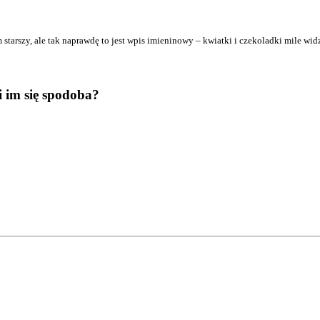
 star­szy, ale tak napraw­dę to jest wpis imie­ni­no­wy – kwiat­ki i cze­ko­lad­ki mile w
 im się spodoba?