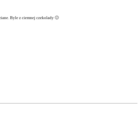
idzia­ne. Byle z ciem­nej czekolady 🙂