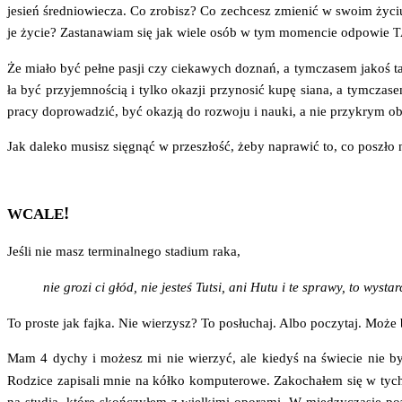
jesień śre­dnio­wie­cza. Co zro­bisz? Co zechcesz zmie­nić w swo­im życi
je życie? Zasta­na­wiam się jak wie­le osób w tym momen­cie odpo­wie
T
Że mia­ło być peł­ne pasji czy cie­ka­wych doznań, a tym­cza­sem jakoś tak u
ła być przy­jem­no­ścią i tyl­ko oka­zji przy­no­sić kupę sia­na, a tym­cza­
pra­cy dopro­wa­dzić, być oka­zją do roz­wo­ju i nauki, a nie przy­krym o
Jak dale­ko musisz się­gnąć w prze­szłość, żeby napra­wić to, co poszło n
!
WCALE
Jeśli nie masz ter­mi­nal­ne­go sta­dium raka,
nie gro­zi ci głód, nie jesteś Tut­si, ani Hutu i te spra­wy, to wysta
To pro­ste jak faj­ka. Nie wie­rzysz? To posłu­chaj. Albo poczy­taj. Może
Mam 4 dychy i możesz mi nie wie­rzyć, ale kie­dyś na świe­cie nie b
Rodzi­ce zapi­sa­li mnie na kół­ko kom­pu­te­ro­we. Zako­cha­łem się w t