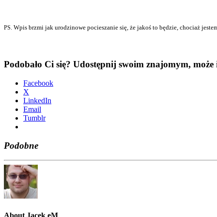
. Wpis brzmi jak uro­dzi­no­we pocie­sza­nie się, że jakoś to będzie, cho­ciaż jestem
PS
Podobało Ci się? Udostępnij swoim znajomym, może i
Face­bo­ok
X
Lin­ke­dIn
Ema­il
Tum­blr
Podobne
About Jacek eM