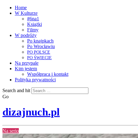
Home
W Kulturze
#6na1
Książki
Filmy
W podróży
Po knajpkach
Po Wrocławiu
PO
POLSCE
PO
ŚWIECIE
Na przypale
Kim jestem
Współpraca i kontakt
Polityka prywatności
Search and hit
Go
dizajnuch.pl
Na serio