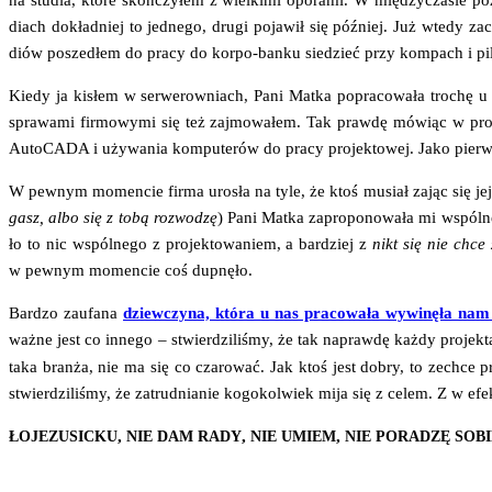
na stu­dia, któ­re skoń­czy­łem z wiel­ki­mi opo­ra­mi. W mię­dzy­cza­sie 
diach dokład­niej to jed­ne­go, dru­gi poja­wił się póź­niej. Już wte­dy 
diów posze­dłem do pra­cy do kor­po-ban­ku sie­dzieć przy kom­pach i pi
Kie­dy ja kisłem w ser­we­row­niach, Pani Mat­ka popra­co­wa­ła tro­chę u
spra­wa­mi fir­mo­wy­mi się też zaj­mo­wa­łem. Tak praw­dę mówiąc w pro­
Auto­CA­DA i uży­wa­nia kom­pu­te­rów do pra­cy pro­jek­to­wej. Jako pierw­
W pew­nym momen­cie fir­ma uro­sła na tyle, że ktoś musiał zając się jej p
gasz, albo się z tobą roz­wo­dzę
) Pani Mat­ka zapro­po­no­wa­ła mi wspól
ło to nic wspól­ne­go z pro­jek­to­wa­niem, a bar­dziej z
nikt się nie chce
w pew­nym momen­cie coś dupnęło.
Bar­dzo zaufa­na
dziew­czy­na, któ­ra u nas pra­co­wa­ła wywi­nę­ła na
waż­ne jest co inne­go – stwier­dzi­li­śmy, że tak napraw­dę każ­dy pro­jek
taka bran­ża, nie ma się co cza­ro­wać. Jak ktoś jest dobry, to zechce pró­
stwier­dzi­li­śmy, że zatrud­nia­nie kogo­kol­wiek mija się z celem. Z w efek
,
,
,
ŁOJEZUSICKU
NIE
DAM
RADY
NIE
UMIEM
NIE
PORADZĘ
SOBI