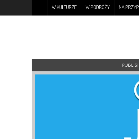
W KULTURZE
W PODRÓŻY
NA PRZYP
PUBLIS