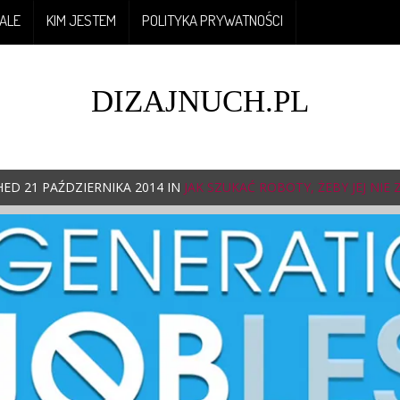
ALE
KIM JESTEM
POLITYKA PRYWATNOŚCI
DIZAJNUCH.PL
HED
21 PAŹDZIERNIKA 2014
IN
JAK SZUKAĆ ROBOTY, ŻEBY JEJ NIE