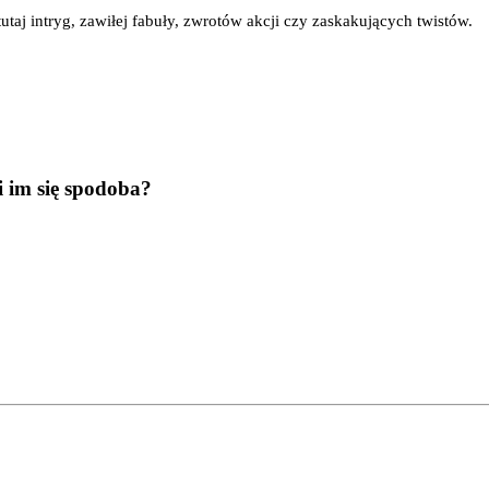
utaj intryg, zawi­łej fabu­ły, zwro­tów akcji czy zaska­ku­ją­cych twistów.
 im się spodoba?