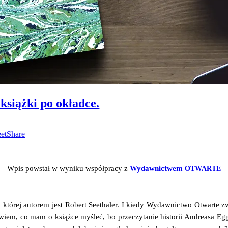
 książki po okładce.
eet
Share
Wpis powstał w wyni­ku współ­pra­cy z
Wydaw­nic­twem
OTWARTE
, któ­rej auto­rem jest Robert Seetha­ler. I kie­dy Wydaw­nic­two Otwar­te zw
 wiem, co mam o książ­ce myśleć, bo prze­czy­ta­nie histo­rii Andre­asa Egge­r