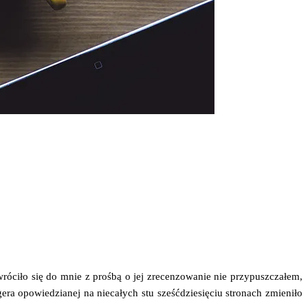
ró­ci­ło się do mnie z proś­bą o jej zre­cen­zo­wa­nie nie przy­pusz­cza­łem,
a opo­wie­dzia­nej na nie­ca­łych stu sześć­dzie­się­ciu stro­nach zmie­ni­ło