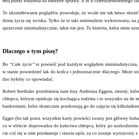
mój punkt widze­nia na nie­któ­re spra­wy. A to u czter­dzie­sto­let­nie­go f
To ukształ­to­wa­nie poglą­dów powo­du­je, że wca­le nie tak łatwo sku­sić
dzi­nę życia się wci­ska. Tyl­ko że to taki mini­ma­lizm wykre­owa­ny, na p
sprzecz­nie mini­ma­li­stycz­nie, takie nie jest. To histo­ria, któ­ra mnie 
Dlaczego o tym piszę?
Bo
“Całe życie”
to powieść pod każ­dym wzglę­dem mini­ma­li­stycz­na, al
w sta­nie powie­dzieć tak do koń­ca i jed­no­znacz­nie dla­cze­go. Może urz
dzo było­by co opowiadać.
Robert Seetha­ler przed­sta­wia nam losy Andre­asa Egge­ra, sie­ro­ty, któ­re
chłop­cu, któ­rym opie­ku­je się kocha­ją­ca rodzi­na i to wszyst­ko na tle m
bank­no­ta­mi, któ­re sku­tecz­nie prze­ko­nu­ją go do zaję­cia się kilkulatki
Egger (bo tak przez wszyst­kie kar­ty powie­ści zwa­ny jest głów­ny boha­ter
co w efek­cie dopro­wa­dza do kalec­twa chłop­ca, któ­ry po uszko­dze­ni
cie coś się w nim prze­ła­mu­je i sta­wia opór, za co zosta­je wyrzu­co­n