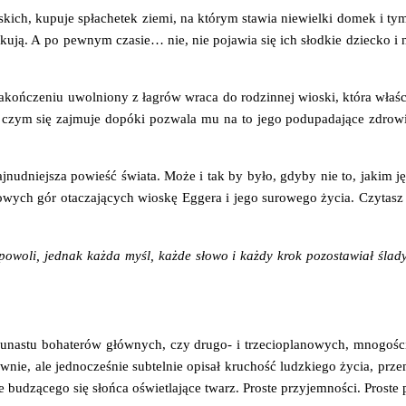
kich, kupu­je spła­che­tek zie­mi, na któ­rym sta­wia nie­wiel­ki domek i 
ją. A po pew­nym cza­sie… nie, nie poja­wia się ich słod­kie dziec­ko i nie ż
zakoń­cze­niu uwol­nio­ny z łagrów wra­ca do rodzin­nej wio­ski, któ­ra wła­
zym się zaj­mu­je dopó­ki pozwa­la mu na to jego pod­upa­da­ją­ce zdro­w
naj­nud­niej­sza powieść świa­ta. Może i tak by było, gdy­by nie to, jakim j
o­wych gór ota­cza­ją­cych wio­skę Egge­ra i jego suro­we­go życia. Czy­tasz
 powo­li, jed­nak każ­da myśl, każ­de sło­wo i każ­dy krok pozo­sta­wiał śla­
­na­stu boha­te­rów głów­nych, czy dru­go- i trze­cio­pla­no­wych, mno­go­ś
nie, ale jed­no­cze­śnie sub­tel­nie opi­sał kru­chość ludz­kie­go życia, prze
dzą­ce­go się słoń­ca oświe­tla­ją­ce twarz. Pro­ste przy­jem­no­ści. Pro­ste 