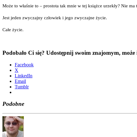
Może to wła­śnie to – pro­sto­ta tak mnie w tej książ­ce urze­kły? Nie ma t
Jest jeden zwy­czaj­ny czło­wiek i jego zwy­czaj­ne życie.
Całe życie.
Podobało Ci się? Udostępnij swoim znajomym, może i
Face­bo­ok
X
Lin­ke­dIn
Ema­il
Tum­blr
Podobne