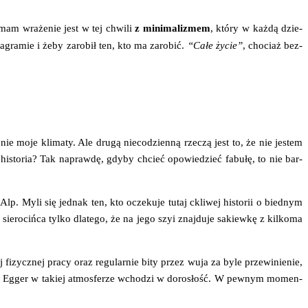
mam wra­że­nie jest w tej chwi­li
z mini­ma­li­zmem
, któ­ry w każ­dą dzie­
a­gra­mie i żeby zaro­bił ten, kto ma zaro­bić.
“Całe życie”
, cho­ciaż bez­
 moje kli­ma­ty. Ale dru­gą nie­co­dzien­ną rze­czą jest to, że nie jestem
a histo­ria? Tak napraw­dę, gdy­by chcieć opo­wie­dzieć fabu­łę, to nie bar­
 Alp. Myli się jed­nak ten, kto ocze­ku­je tutaj ckli­wej histo­rii o bied­nym
e­ro­ciń­ca tyl­ko dla­te­go, że na jego szyi znaj­du­je sakiew­kę z kil­ko­ma
 fizycz­nej pra­cy oraz regu­lar­nie bity przez wuja za byle prze­wi­nie­nie,
­na i Egger w takiej atmos­fe­rze wcho­dzi w doro­słość. W pew­nym momen­