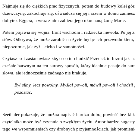
Naj­mu­je się do cięż­kich prac fizycz­nych, potem do budo­wy kolei gór­s
dziew­czy­nę, zako­chu­je się, oświad­cza się jej i razem w domu zamiesz­ku­
doby­tek Egge­ra, a wraz z nim zabie­ra jego uko­cha­ną żonę Marie.
Potem poja­wia się woj­na, front wschod­ni i radziec­ka nie­wo­la. Po jej 
stów. Odkry­wa, że może zaro­bić na życie będąc ich prze­wod­ni­kiem, c
nie­po­zor­nie, jak żył – cicho i w samotności.
Czy­tasz to i zasta­na­wiasz się, o co tu cho­dzi? Prze­cież to brzmi jak 
cze­śnie barw­nym na ten suro­wy spo­sób, któ­ry ide­al­nie pasu­je do sur
sło­wa, ale jed­no­cze­śnie żad­ne­go nie brakuje.
Był sil­ny, lecz powol­ny. Myślał powo­li, mówił powo­li i cho­dził
pozostać.
Seetha­ler poka­zu­je, że moż­na napi­sać bar­dzo dobrą powieść bez kil­ku
czy­tel­ni­ka może być czy­ta­nie o zwy­kłym życiu. Autor bar­dzo suge­styw­
te­go we wspo­mnie­niach czy drob­nych przy­jem­no­ściach, jak pro­mie­nie bu