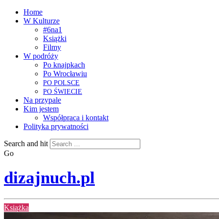
Home
W Kulturze
#6na1
Książki
Filmy
W podróży
Po knajpkach
Po Wrocławiu
PO
POLSCE
PO
ŚWIECIE
Na przypale
Kim jestem
Współpraca i kontakt
Polityka prywatności
Search and hit
Go
dizajnuch.pl
Książka