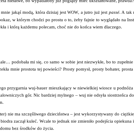
ace­ta nie­ła­twe, bo wypa­da­ło­by już poglą­dy mieć ukształ­to­wa­ne, prawda?
 mnie jakąś modą, któ­ra dzi­siaj jest
, a jutro już jest
pas­sé
. A tak 
WOW
okaz, w któ­rym cho­dzi po pro­stu o to, żeby faj­nie to wyglą­da­ło na Inst
urze­kła i któ­rą każ­de­mu pole­cam, choć nie do koń­ca wiem dlaczego.
e… podo­ba­ła mi się, co samo w sobie jest nie­zwy­kłe, bo to zupeł­nie nie
e­kła mnie pro­sto­ta tej powie­ści? Pro­sty pomysł, pro­sty boha­ter, pro­st
­go przy­gar­nia wuj-bau­er miesz­ka­ją­cy w nie­wiel­kiej wio­sce u pod­nó­ża
alow­ni­czych gór. Nic bar­dziej myl­ne­go – wuj nie odsy­ła sio­strzeń­ca do si
em.
) nie ma szczę­śli­we­go dzie­ciń­stwa – jest wyko­rzy­sty­wa­ny do cięż­kiej
u bio­dra zaczął kuleć. Wca­le to jed­nak nie zmie­ni­ło podej­ścia opie­ku
y z domu bez środ­ków do życia.