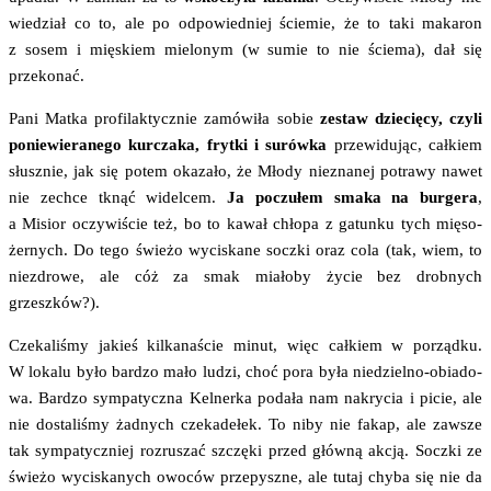
wie­dział co to, ale po odpo­wied­niej ście­mie, że to taki maka­ron
z sosem i mię­skiem mie­lo­nym (w sumie to nie ście­ma), dał się
przekonać.
Pani Mat­ka pro­fi­lak­tycz­nie zamó­wi­ła sobie
zestaw dzie­cię­cy, czy­li
ponie­wie­ra­ne­go kur­cza­ka, fryt­ki i surów­ka
prze­wi­du­jąc, cał­kiem
słusz­nie, jak się potem oka­za­ło, że Mło­dy nie­zna­nej potra­wy nawet
nie zechce tknąć widel­cem.
Ja poczu­łem sma­ka na bur­ge­ra
,
a Misior oczy­wi­ście też, bo to kawał chło­pa z gatun­ku tych mię­so­
żer­nych. Do tego świe­żo wyci­ska­ne socz­ki oraz cola (tak, wiem, to
nie­zdro­we, ale cóż za smak mia­ło­by życie bez drob­nych
grzeszków?).
Cze­ka­li­śmy jakieś kil­ka­na­ście minut, więc cał­kiem w porząd­ku.
W loka­lu było bar­dzo mało ludzi, choć pora była nie­dziel­no-obia­do­
wa. Bar­dzo sym­pa­tycz­na Kel­ner­ka poda­ła nam nakry­cia i picie, ale
nie dosta­li­śmy żad­nych cze­ka­de­łek. To niby nie fakap, ale zawsze
tak sym­pa­tycz­niej roz­ru­szać szczę­ki przed głów­ną akcją. Socz­ki ze
świe­żo wyci­ska­nych owo­ców prze­pysz­ne, ale tutaj chy­ba się nie da