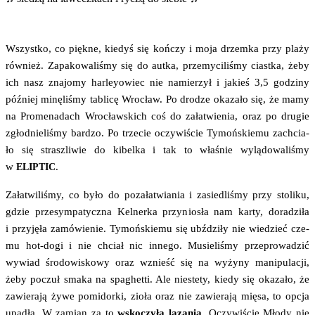
Wszyst­ko, co pięk­ne, kie­dyś się koń­czy i moja drzem­ka przy pla­ży
rów­nież. Zapa­ko­wa­li­śmy się do autka, prze­my­ci­li­śmy ciast­ka, żeby
ich nasz zna­jo­my har­ley­owiec nie namie­rzył i jakieś 3,5 godzi­ny
póź­niej minę­li­śmy tabli­cę Wro­cław. Po dro­dze oka­za­ło się, że mamy
na Pro­me­na­dach Wro­cław­skich coś do zała­twie­nia, oraz po dru­gie
zgłod­nie­li­śmy bar­dzo. Po trze­cie oczy­wi­ście Tymoń­skie­mu zachcia­
ło się strasz­li­wie do kibel­ka i tak to wła­śnie wylą­do­wa­li­śmy
w
.
ELIPTIC
Zała­twi­li­śmy, co było do poza­ła­twia­nia i zasie­dli­śmy przy sto­li­ku,
gdzie prze­sym­pa­tycz­na Kel­ner­ka przy­nio­sła nam kar­ty, dora­dzi­ła
i przy­ję­ła zamó­wie­nie. Tymoń­skie­mu się ubź­dzi­ły nie wie­dzieć cze­
mu hot-dogi i nie chciał nic inne­go. Musie­li­śmy prze­pro­wa­dzić
wywiad śro­do­wi­sko­wy oraz wznieść się na wyży­ny mani­pu­la­cji,
żeby poczuł sma­ka na spa­ghet­ti. Ale nie­ste­ty, kie­dy się oka­za­ło, że
zawie­ra­ją żywe pomi­dor­ki, zio­ła oraz nie zawie­ra­ją mię­sa, to opcja
upa­dła. W zamian za to
wsko­czy­ła laza­nia
. Oczy­wi­ście Mło­dy nie