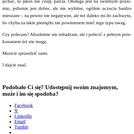
jechać, to jakoś nie czu­ję par­cia. Obsłu­ga jest na świet­nym pozio­
mie, jedze­nie jest dobre, ale nie wybit­ne, ogól­nie uczu­cia bar­dzo
mie­sza­ne – na pew­no nie nega­tyw­ne, ale też dale­ko mi do zachwy­tu,
bo chy­ba za takie pie­niąż­ki nie powi­nie­nem mieć tego typu uwag.
Czy pole­cam? Abso­lut­nie nie odra­dzam, ale i pole­cić z peł­nym prze­
ko­na­niem też nie mogę.
Musi­cie spraw­dzić sami.
I daj­cie znać.
Podobało Ci się? Udostępnij swoim znajomym,
może i im się spodoba?
Face­bo­ok
X
Lin­ke­dIn
Ema­il
Tum­blr