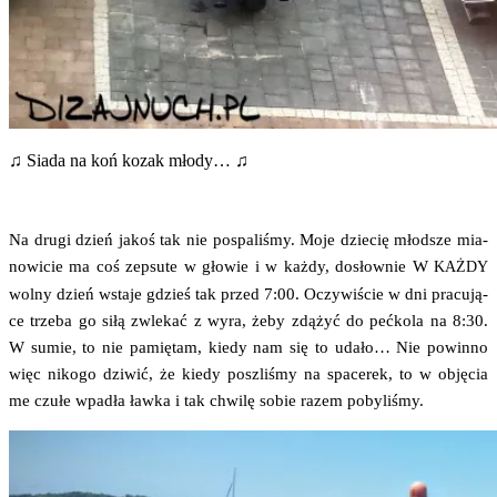
♫ Sia­da na koń kozak młody… ♫
Na dru­gi dzień jakoś tak nie pospa­li­śmy. Moje dzie­cię młod­sze mia­
no­wi­cie ma coś zepsu­te w gło­wie i w każ­dy, dosłow­nie W
KAŻDY
wol­ny dzień wsta­je gdzieś tak przed 7:00. Oczy­wi­ście w dni pra­cu­ją­
ce trze­ba go siłą zwle­kać z wyra, żeby zdą­żyć do peć­ko­la na 8:30.
W sumie, to nie pamię­tam, kie­dy nam się to uda­ło… Nie powin­no
więc niko­go dzi­wić, że kie­dy poszli­śmy na spa­ce­rek, to w obję­cia
me czu­łe wpa­dła ław­ka i tak chwi­lę sobie razem pobyliśmy.