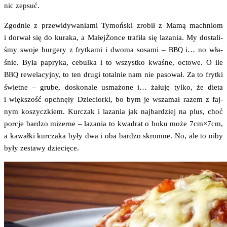
nic zepsuć.
Zgod­nie z prze­wi­dy­wa­nia­mi Tymoń­ski zro­bił z Mamą mach­niom
i dorwał się do kura­ka, a Małej­Żon­ce tra­fi­ła się laza­nia. My dosta­li­
śmy swo­je bur­ge­ry z fryt­ka­mi i dwo­ma sosa­mi –
i… no wła­
BBQ
śnie. Była papry­ka, cebul­ka i to wszyst­ko kwa­śne, octo­we. O ile
rewe­la­cyj­ny, to ten dru­gi total­nie nam nie paso­wał. Za to fryt­ki
BBQ
świet­ne – gru­be, dosko­na­le usma­żo­ne i… żału­ję tyl­ko, że die­ta
i więk­szość opchnę­ły Dzie­cior­ki, bo bym je wsza­mał razem z faj­
nym koszycz­kiem. Kur­czak i laza­nia jak naj­bar­dziej na plus, choć
por­cje bar­dzo mizer­ne – laza­nia to kwa­drat o boku może 7cm×7cm,
a kawał­ki kur­cza­ka były dwa i oba bar­dzo skrom­ne. No, ale to niby
były zesta­wy dziecięce.