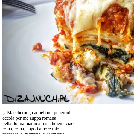
♫ Mac­che­ro­ni, can­nel­lo­ni, pepe­ro­ni
ecco­la per me zup­pa roma­na
bel­la don­na mam­ma mia ali­men­ti ciao
roma, roma, napo­li amo­re mio