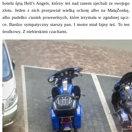
hote­lu śpią Hel­l’s Angels, któ­rzy też nad ranem zje­cha­li ze swo­je­go
zlo­tu. Jeden z nich prze­ja­wiał wiel­ką ocho­tę albo na Małą­Żon­kę,
albo pudeł­ko cia­stek powe­sel­nych, któ­re trzy­ma­ła w zgrab­nej rącz­
ce. Bar­dzo sym­pa­tycz­ny star­szy pan. I motor miał faj­ny też. To ten
środ­ko­wy. Z nie­bie­ski­mi czachami.