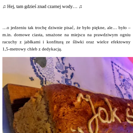
♫ Hej, tam gdzieś znad czar­nej wody… ♫
…o jedze­niu tak tro­chę dziw­nie pisać, że było pięk­ne, ale… było –
m.in. domo­we cia­sta, sma­żo­ne na miej­scu na praw­dzi­wym ogniu
racu­chy z jabł­ka­mi i kon­fi­tu­rą ze śliw­ki oraz wiel­ce efek­tow­ny
1,5‑metrowy chleb z dedykacją.