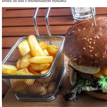
zestaw od razu z feno­me­nal­ny­mi frytkami).