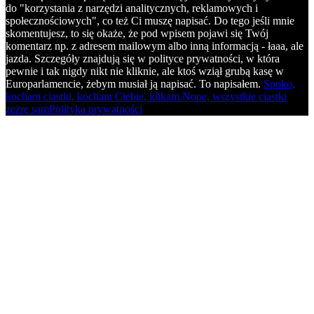
do "korzystania z narzędzi analitycznych, reklamowych i
społecznościowych", co też Ci muszę napisać. Do tego jeśli mnie
skomentujesz, to się okaże, że pod wpisem pojawi się Twój
komentarz np. z adresem mailowym albo inną informacją - łaaa, ale
jazda. Szczegóły znajdują się w polityce prywatności, w która
pewnie i tak nigdy nikt nie kliknie, ale ktoś wziął grubą kasę w
Europarlamencie, żebym musiał ją napisać. To napisałem.
Spoko,
kocham ciastki, kocham Ciebie, klikam.
Nope, wszystkie ciastki
zeżrę sam
Polityka prywatności