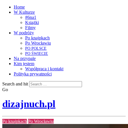
Home
W Kulturze
#6na1
Książki
Filmy
W podróży
Po knajpkach
Po Wrocławiu
PO
POLSCE
PO
ŚWIECIE
Na przypale
Kim jestem
Współpraca i kontakt
Polityka prywatności
Search and hit
Go
dizajnuch.pl
Po knajpkach
Po Wrocławiu