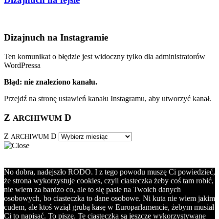
Dizajnuch na Instagramie
Ten komunikat o błędzie jest widoczny tylko dla administratorów
WordPressa
Błąd: nie znaleziono kanału.
Przejdź na stronę ustawień kanału Instagramu, aby utworzyć kanał.
Z
D
ARCHIWUM
Z
D
ARCHIWUM
No dobra, nadejszło RODO. I z tego powodu muszę Ci powiedzieć,
że strona wykorzystuje cookies, czyli ciasteczka żeby coś tam robić,
nie wiem za bardzo co, ale to się pasie na Twoich danych
osobowych, bo ciasteczka to dane osobowe. Ni kuta nie wiem jakim
cudem, ale ktoś wziął grubą kasę w Europarlamencie, żebym musiał
Ci to napisać. To piszę. Te ciasteczka są jeszcze wykorzystywane