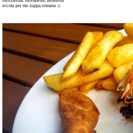
moz­za­rel­la, mor­ta­del­la, taran­tel­la
ecco­la per me zup­pa romana ♫