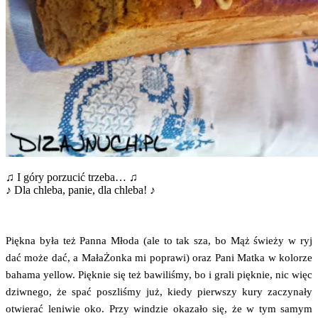
♫ I góry porzu­cić trze­ba… ♫
♪ Dla chle­ba, panie, dla chleba! ♪
Pięk­na była też Pan­na Mło­da (ale to tak sza, bo Mąż świe­ży w ryj
dać może dać, a Mała­Żon­ka mi popra­wi) oraz Pani Mat­ka w kolo­rze
baha­ma yel­low. Pięk­nie się też bawi­li­śmy, bo i gra­li pięk­nie, nic więc
dziw­ne­go, że spać poszli­śmy już, kie­dy pierw­szy kury zaczy­na­ły
otwie­rać leni­wie oko. Przy win­dzie oka­za­ło się, że w tym samym