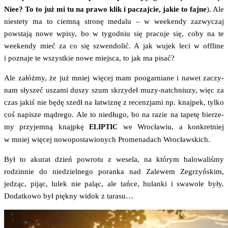
Niee? To to już mi tu na pra­wo klik i paczaj­cie, jakie to faj­ne
). Ale
nie­ste­ty ma to ciem­ną stro­nę meda­lu – w week­en­dy zazwy­czaj
powsta­ją nowe wpi­sy, bo w tygo­dniu się pra­cu­je się, coby na te
week­en­dy mieć za co się szwen­do­lić. A jak wujek leci w offli­ne
i pozna­je te wszyst­kie nowe miej­sca, to jak ma pisać?
Ale załóż­my, że już mniej wię­cej mam poogar­nia­ne i nawet zaczy­
nam sły­szeć usza­mi duszy szum skrzy­deł muzy-natchniu­zy, więc za
czas jakiś nie będę szedł na łatwi­znę z recen­zja­mi np. knaj­pek, tyl­ko
coś napi­sze mądre­go. Ale to nie­dłu­go, bo na razie na tape­tę bie­rze­
my przy­jem­ną knajp­kę
we Wro­cła­wiu, a kon­kret­niej
ELIPTIC
w mniej wię­cej nowo­po­sta­wio­nych Pro­me­na­dach Wrocławskich.
Był to aku­rat dzień powro­tu z wese­la, na któ­rym balo­wa­li­śmy
rodzin­nie do nie­dziel­ne­go poran­ka nad Zale­wem Zegrzyń­skim,
jedząc, pijąc, lulek nie paląc, ale tań­ce, hulan­ki i swa­wo­le były.
Dodat­ko­wo był pięk­ny widok z tarasu…