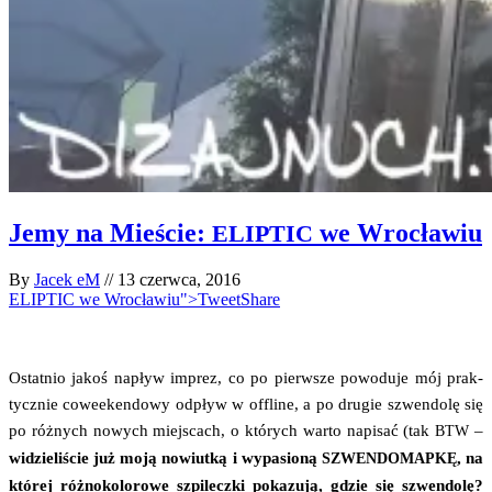
Jemy na Mieście:
we Wrocławiu
ELIPTIC
By
Jacek eM
//
13 czerwca, 2016
ELIPTIC we Wrocławiu">Tweet
Share
Ostat­nio jakoś napływ imprez, co po pierw­sze powo­du­je mój prak­
tycz­nie coweek­en­do­wy odpływ w offli­ne, a po dru­gie szwen­do­lę się
po róż­nych nowych miej­scach, o któ­rych war­to napi­sać (tak
–
BTW
widzie­li­ście już moją nowiut­ką i wypa­sio­ną
, na
SZWENDOMAPKĘ
któ­rej róż­no­ko­lo­ro­we szpi­lecz­ki poka­zu­ją, gdzie się szwen­do­lę?