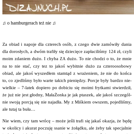
♫ o ham­bur­ge­rach też nie ♫
Za obiad i napo­je dla czte­rech osób, z cze­go dwie zamó­wi­ły dania
dla doro­słych, a dwóm tra­fi­ły się dzie­cię­ce zapła­ci­li­śmy 124 zł, czy­li
moim zda­niem dużo. I chy­ba
dużo. To nie cho­dzi o to, że mnie
ZA
na to nie stać, czy tez to jakoś wybit­nie dużo za czte­ro­oso­bo­wy
obiad, ale jakoś wysze­dłem stam­tąd z wra­że­niem, że nie do koń­ca
to, co zje­dli­śmy było war­te takich pie­nię­dzy. Por­cje były bar­dzo nie­
wiel­kie – 7‑latek dopie­ro po dobi­ciu się moimi fryt­ka­mi stwier­dził,
że już nie jest głod­ny, Mała­Żon­ka je jak pta­szek, ale jakoś szcze­gól­
nie swo­ją por­cją się nie naja­dła. My z Miś­kiem owszem, poje­dli­śmy,
ale tutaj ta buła…
Nie wiem, czy tam wró­cę – może jeśli tra­fi się jakaś oka­zja, że będę
w oko­li­cy i aku­rat poczu­ję ssa­nie w żołąd­ku, ale żeby tak spe­cjal­nie