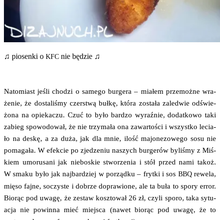
♫ pio­sen­ki o
nie będzie ♫
KFC
Nato­miast jeśli cho­dzi o same­go bur­ge­ra – mia­łem prze­moż­ne wra­
że­nie, że dosta­li­śmy czer­stwą buł­kę, któ­ra zosta­ła zale­d­wie odświe­
żo­na na opie­ka­czu. Czuć to było bar­dzo wyraź­nie, dodat­ko­wo taki
zabieg spo­wo­do­wał, że nie trzy­ma­ła ona zawar­to­ści i wszyst­ko lecia­
ło na deskę, a za duża, jak dla mnie, ilość majo­ne­zo­we­go sosu nie
poma­ga­ła. W efek­cie po zje­dze­niu naszych bur­ge­rów byli­śmy z Miś­
kiem umo­ru­sa­ni jak nie­bo­skie stwo­rze­nia i stół przed nami takoż.
W sma­ku było jak naj­bar­dziej w porząd­ku – fryt­ki i sos
rewe­la,
BBQ
mię­so faj­ne, soczy­ste i dobrze dopra­wio­ne, ale ta buła to spo­ry error.
Bio­rąc pod uwa­gę, że zestaw kosz­to­wał 26 zł, czy­li spo­ro, taka sytu­
acja nie powin­na mieć miej­sca (nawet bio­rąc pod uwa­gę, że to