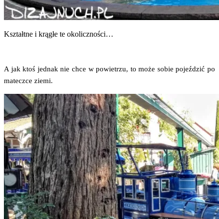
Kształt­ne i krą­głe te okoliczności…
A jak ktoś jed­nak nie chce w powie­trzu, to może sobie pojeź­dzić po
matecz­ce ziemi.