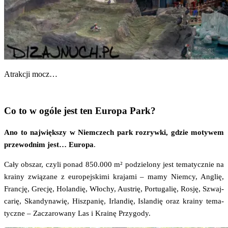
Atrak­cji mocz…
Co to w ogóle jest ten Europa Park?
Ano to naj­więk­szy w Niem­czech park roz­ryw­ki, gdzie moty­wem
prze­wod­nim jest… Euro­pa
.
Cały obszar, czy­li ponad 850.000 m² podzie­lo­ny jest tema­tycz­nie na
kra­iny zwią­za­ne z euro­pej­ski­mi kra­ja­mi – mamy Niem­cy, Anglię,
Fran­cję, Gre­cję, Holan­dię, Wło­chy, Austrię, Por­tu­ga­lię, Rosję, Szwaj­
ca­rię, Skan­dy­na­wię, Hisz­pa­nię, Irlan­dię, Islan­dię oraz kra­iny tema­
tycz­ne – Zacza­ro­wa­ny Las i Kra­inę Przygody.