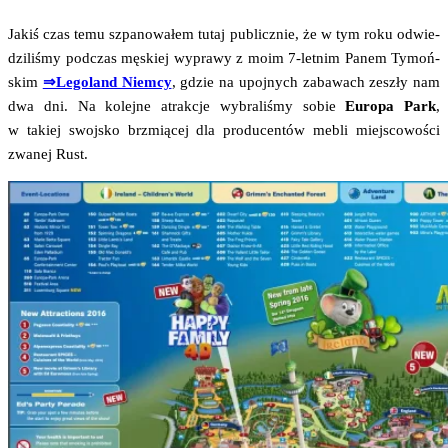
Jakiś czas temu szpa­no­wa­łem tutaj publicz­nie, że w tym roku odwie­
dzi­li­śmy pod­czas męskiej wypra­wy z moim 7‑letnim Panem Tymoń­
skim
⇒Lego­land Niem­cy
, gdzie na upoj­nych zaba­wach zeszły nam
dwa dni. Na kolej­ne atrak­cje wybra­li­śmy sobie
Euro­pa Park
,
w takiej swoj­sko brzmią­cej dla pro­du­cen­tów mebli miej­sco­wo­ści
zwa­nej Rust.