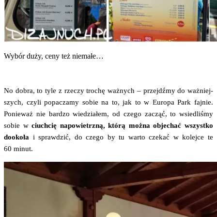
Wybór duży, ceny też niemałe…
No dobra, to tyle z rze­czy tro­chę waż­nych – przejdź­my do waż­niej­
szych, czy­li popa­cza­my sobie na to, jak to w Euro­pa Park faj­nie.
Ponie­waż nie bar­dzo wie­dzia­łem, od cze­go zacząć, to wsie­dli­śmy
sobie w
ciuch­cię napo­wietrz­ną, któ­rą moż­na obje­chać wszyst­ko
dooko­ła
i spraw­dzić, do cze­go by tu war­to cze­kać w kolej­ce te
60 minut.