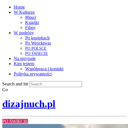
Home
W Kulturze
#6na1
Książki
Filmy
W podróży
Po knajpkach
Po Wrocławiu
PO
POLSCE
PO
ŚWIECIE
Na przypale
Kim jestem
Współpraca i kontakt
Polityka prywatności
Search and hit
Go
dizajnuch.pl
PO ŚWIECIE