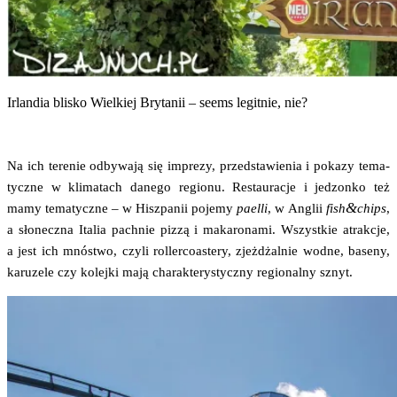
Irlan­dia bli­sko Wiel­kiej Bry­ta­nii – seems legit­nie, nie?
Na ich tere­nie odby­wa­ją się impre­zy, przed­sta­wie­nia i poka­zy tema­
tycz­ne w kli­ma­tach dane­go regio­nu. Restau­ra­cje i jedzon­ko też
&
mamy tema­tycz­ne – w Hisz­pa­nii poje­my
pael­li
, w Anglii
fish
chips
,
a sło­necz­na Ita­lia pach­nie piz­zą i maka­ro­na­mi. Wszyst­kie atrak­cje,
a jest ich mnó­stwo, czy­li rol­ler­co­aste­ry, zjeż­dżal­nie wod­ne, base­ny,
karu­ze­le czy kolej­ki mają cha­rak­te­ry­stycz­ny regio­nal­ny sznyt.