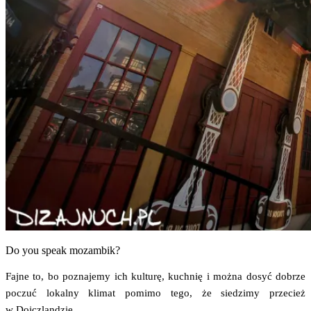
Do you spe­ak mozambik?
Faj­ne to, bo pozna­je­my ich kul­tu­rę, kuch­nię i moż­na dosyć dobrze
poczuć lokal­ny kli­mat pomi­mo tego, że sie­dzi­my prze­cież
w Dojczlandzie.