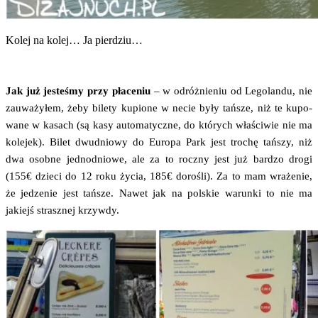
Kolej na kolej… Ja pierdziu…
Jak już jeste­śmy przy pła­ce­niu
– w odróż­nie­niu od Lego­lan­du, nie
zauwa­ży­łem, żeby bile­ty kupio­ne w necie były tań­sze, niż te kupo­
wa­ne w kasach (są kasy auto­ma­tycz­ne, do któ­rych wła­ści­wie nie ma
kole­jek). Bilet dwu­dnio­wy do Euro­pa Park jest tro­chę tań­szy, niż
dwa osob­ne jed­no­dnio­we, ale za to rocz­ny jest już bar­dzo dro­gi
(155€ dzie­ci do 12 roku życia, 185€ doro­śli). Za to mam wra­że­nie,
że jedze­nie jest tań­sze. Nawet jak na pol­skie warun­ki to nie ma
jakiejś strasz­nej krzywdy.