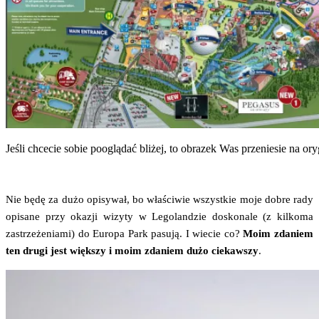
Jeśli chce­cie sobie pooglą­dać bli­żej, to obra­zek Was prze­nie­sie na ory
Nie będę za dużo opi­sy­wał, bo wła­ści­wie wszyst­kie moje dobre rady
opi­sa­ne przy oka­zji wizy­ty w Lego­lan­dzie dosko­na­le (z kil­ko­ma
zastrze­że­nia­mi) do Euro­pa Park pasu­ją. I wie­cie co?
Moim zda­niem
ten dru­gi jest więk­szy i moim zda­niem dużo cie­kaw­szy
.