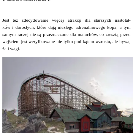
Jest też zde­cy­do­wa­nie wię­cej atrak­cji dla star­szych nasto­lat­
ków i doro­słych, któ­re dają nie­złe­go adre­na­li­no­we­go kopa, a tym
samym raczej nie są prze­zna­czo­ne dla malu­chów, co zresz­tą przed
wej­ściem jest wery­fi­ko­wa­ne nie tyl­ko pod kątem wzro­stu, ale bywa,
że i wagi.