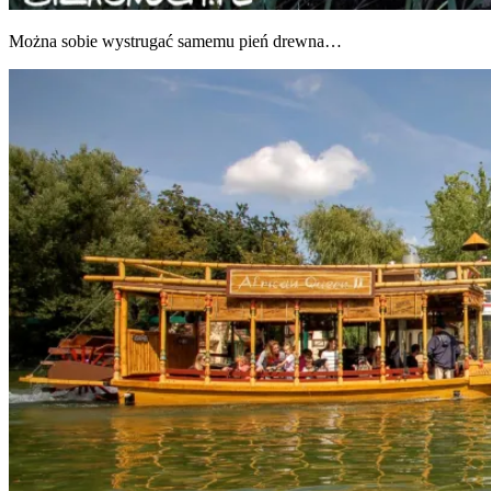
Moż­na sobie wystru­gać same­mu pień drewna…