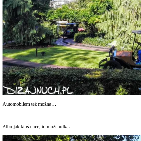
Auto­mo­bi­lem też można…
Albo jak ktoś chce, to może udką.