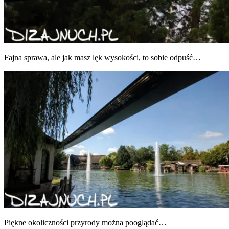
Faj­na spra­wa, ale jak masz lęk wyso­ko­ści, to sobie odpuść…
Pięk­ne oko­licz­no­ści przy­ro­dy moż­na pooglądać…