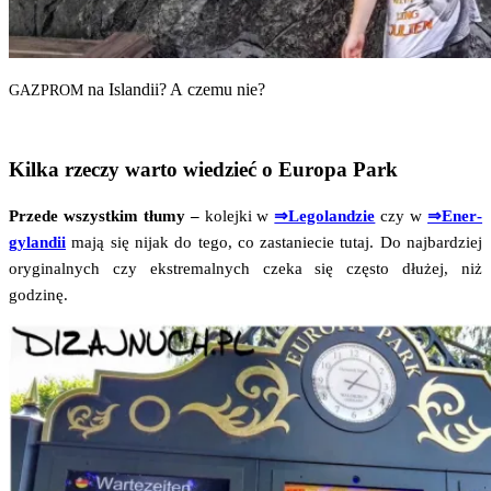
na Islan­dii? A cze­mu nie?
GAZPROM
Kilka rzeczy warto wiedzieć o Europa Park
Przede wszyst­kim tłu­my –
kolej­ki w
⇒Lego­lan­dzie
czy w
⇒Ener­
gy­lan­dii
mają się nijak do tego, co zasta­nie­cie tutaj. Do naj­bar­dziej
ory­gi­nal­nych czy eks­tre­mal­nych cze­ka się czę­sto dłu­żej, niż
godzinę.