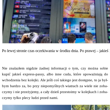
Po lewej stro­nie czas ocze­ki­wa­nia w środ­ku dnia. Po pra­wej – jakie
Nie zna­la­złem nigdzie żad­nej infor­ma­cji o tym, czy moż­na sobie
kupić jakieś express-pas­sy, albo inne cuda, któ­re upo­waż­nia­ją do
wcho­dze­nia bez kolej­ki. Ale jeśli coś takie­go jest dostęp­ne, to ja był­
bym bar­dzo za, bo przy nie­po­myśl­nych wia­trach za wie­le nie zoba­
czy­my i nie prze­ży­je­my, a cały dzień prze­sto­imy w kolej­kach i zoba­
czy­my tyl­ko ple­cy ludzi przed nami.