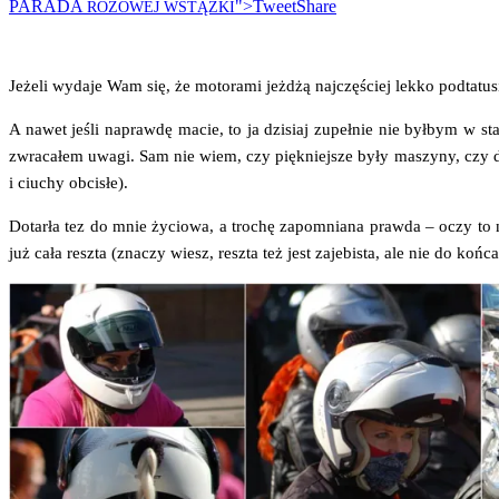
PARADA
">Tweet
Share
RÓŻOWEJ
WSTĄŻKI
Jeże­li wyda­je Wam się, że moto­ra­mi jeż­dżą naj­czę­ściej lek­ko pod­ta­tu­
A nawet jeśli napraw­dę macie, to ja dzi­siaj zupeł­nie nie był­bym w st
zwra­ca­łem uwa­gi. Sam nie wiem, czy pięk­niej­sze były maszy­ny, czy dz
i ciu­chy obcisłe).
Dotar­ła tez do mnie życio­wa, a tro­chę zapo­mnia­na praw­da – oczy to na
już cała resz­ta (zna­czy wiesz, resz­ta też jest zaje­bi­sta, ale nie do