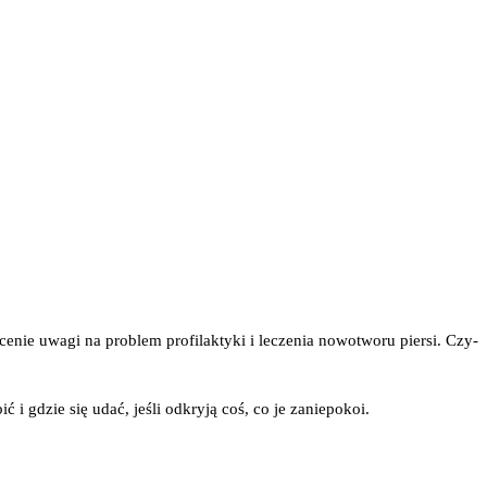
­nie uwa­gi na pro­blem pro­fi­lak­ty­ki i lecze­nia nowo­two­ru pier­si. Czy­
ć i gdzie się udać, jeśli odkry­ją coś, co je zaniepokoi.