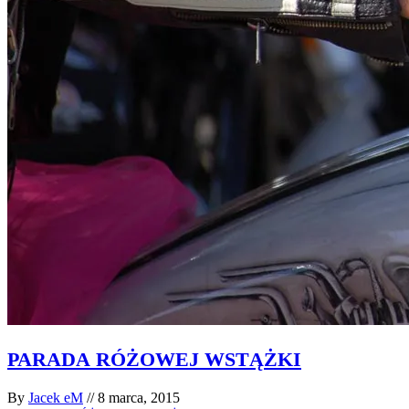
PARADA
RÓŻOWEJ
WSTĄŻKI
By
Jacek eM
//
8 marca, 2015