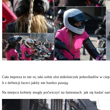
Cała impre­za to nie ot, taki sobie zlot miło­śni­czek jed­no­śla­dów w cie­p
li z defi­ni­cji face­ci jak­by nie bar­dzo pasują.
Na miej­scu kobie­ty mogły poćwi­czyć na fan­to­mach jak się badać samo­d