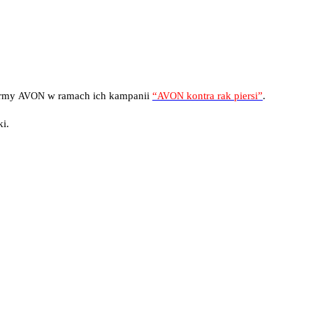
ir­my
w ramach ich kam­pa­nii
“
kon­tra rak pier­si”
.
AVON
AVON
ki.