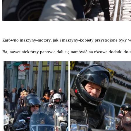
Zarów­no maszy­ny-moto­ry, jak i maszy­ny-kobie­ty przy­stro­jo­ne były w
Ba, nawet nie­któ­rzy pano­wie dali się namó­wić na różo­we dodat­ki do swo