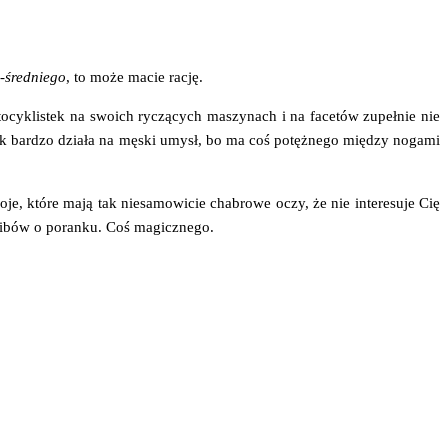
-śred­nie­go
, to może macie rację.
­cy­kli­stek na swo­ich ryczą­cych maszy­nach i na face­tów zupeł­nie nie
 tak bar­dzo dzia­ła na męski umysł, bo ma coś potęż­ne­go mię­dzy noga­mi
 któ­re mają tak nie­sa­mo­wi­cie cha­bro­we oczy, że nie inte­re­su­je Cię
ara­ibów o poran­ku. Coś magicznego.