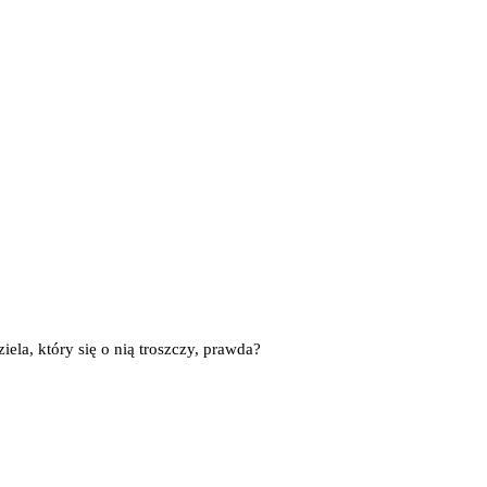
e­la, któ­ry się o nią trosz­czy, prawda?