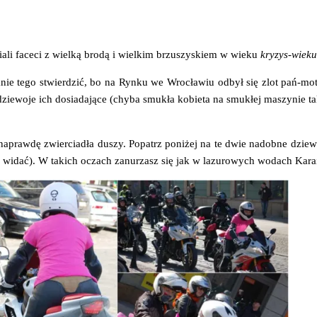
sia­li face­ci z wiel­ką bro­dą i wiel­kim brzu­szy­skiem w wie­ku
kry­zys-wie­ku
a­nie tego stwier­dzić, bo na Ryn­ku we Wro­cła­wiu odbył się zlot pań-moto
ie­wo­je ich dosia­da­ją­ce (chy­ba smu­kła kobie­ta na smu­kłej maszy­nie
praw­dę zwier­cia­dła duszy. Popatrz poni­żej na te dwie nadob­ne dzie­wo­je,
 koń­ca widać). W takich oczach zanu­rzasz się jak w lazu­ro­wych wodach K