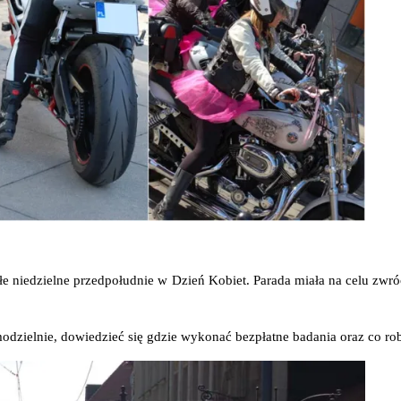
łe nie­dziel­ne przed­po­łu­dnie w Dzień Kobiet. Para­da mia­ła na celu zwró­ce
ziel­nie, dowie­dzieć się gdzie wyko­nać bez­płat­ne bada­nia oraz co robi