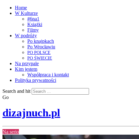
Home
W Kulturze
#6na1
Książki
Filmy
W podróży
Po knajpkach
Po Wrocławiu
PO
POLSCE
PO
ŚWIECIE
Na przypale
Kim jestem
Współpraca i kontakt
Polityka prywatności
Search and hit
Go
dizajnuch.pl
Na serio