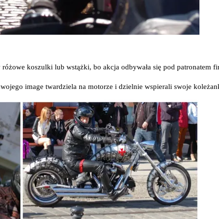
 różo­we koszul­ki lub wstąż­ki, bo akcja odby­wa­ła się pod patro­na­tem f
­je­go ima­ge twar­dzie­la na moto­rze i dziel­nie wspie­ra­li swo­je koleżan