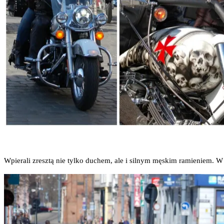
Wpie­ra­li zresz­tą nie tyl­ko duchem, ale i sil­nym męskim ramie­niem. W 