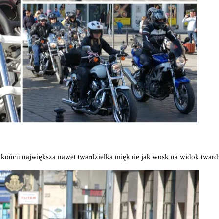
koń­cu naj­więk­sza nawet twar­dziel­ka mięk­nie jak wosk na widok twar­dzi