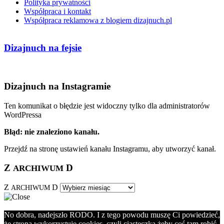
Polityka prywatności
Współpraca i kontakt
Współpraca reklamowa z blogiem dizajnuch.pl
Dizajnuch na fejsie
Dizajnuch na Instagramie
Ten komunikat o błędzie jest widoczny tylko dla administratorów
WordPressa
Błąd: nie znaleziono kanału.
Przejdź na stronę ustawień kanału Instagramu, aby utworzyć kanał.
Z
D
ARCHIWUM
Z
D
ARCHIWUM
No dobra, nadejszło RODO. I z tego powodu muszę Ci powiedzieć,
że strona wykorzystuje cookies, czyli ciasteczka żeby coś tam robić,