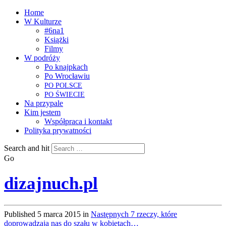
Home
W Kulturze
#6na1
Książki
Filmy
W podróży
Po knajpkach
Po Wrocławiu
PO
POLSCE
PO
ŚWIECIE
Na przypale
Kim jestem
Współpraca i kontakt
Polityka prywatności
Search and hit
Go
dizajnuch.pl
Published
5 marca 2015
in
Następnych 7 rzeczy, które
doprowadzają nas do szału w kobietach…