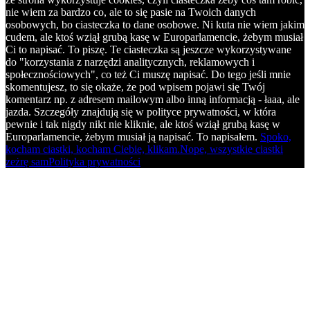
nie wiem za bardzo co, ale to się pasie na Twoich danych
osobowych, bo ciasteczka to dane osobowe. Ni kuta nie wiem jakim
cudem, ale ktoś wziął grubą kasę w Europarlamencie, żebym musiał
Ci to napisać. To piszę. Te ciasteczka są jeszcze wykorzystywane
do "korzystania z narzędzi analitycznych, reklamowych i
społecznościowych", co też Ci muszę napisać. Do tego jeśli mnie
skomentujesz, to się okaże, że pod wpisem pojawi się Twój
komentarz np. z adresem mailowym albo inną informacją - łaaa, ale
jazda. Szczegóły znajdują się w polityce prywatności, w która
pewnie i tak nigdy nikt nie kliknie, ale ktoś wziął grubą kasę w
Europarlamencie, żebym musiał ją napisać. To napisałem.
Spoko,
kocham ciastki, kocham Ciebie, klikam.
Nope, wszystkie ciastki
zeżrę sam
Polityka prywatności