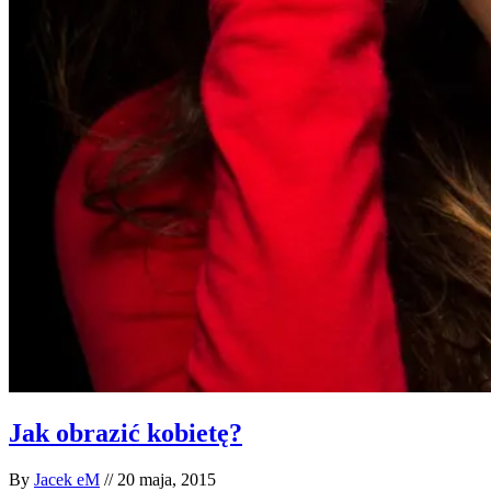
Jak obrazić kobietę?
By
Jacek eM
//
20 maja, 2015