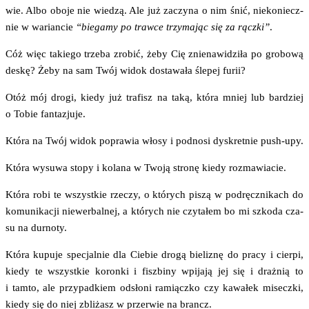
wie. Albo obo­je nie wie­dzą. Ale już zaczy­na o nim śnić, nie­ko­niecz­
nie w warian­cie
“bie­ga­my po traw­ce trzy­ma­jąc się za rącz­ki”
.
Cóż więc takie­go trze­ba zro­bić, żeby Cię znie­na­wi­dzi­ła po gro­bo­wą
deskę? Żeby na sam Twój widok dosta­wa­ła śle­pej furii?
Otóż mój dro­gi, kie­dy już tra­fisz na taką, któ­ra mniej lub bar­dziej
o Tobie fantazjuje.
Któ­ra na Twój widok popra­wia wło­sy i pod­no­si dys­kret­nie push-upy.
Któ­ra wysu­wa sto­py i kola­na w Two­ją stro­nę kie­dy rozmawiacie.
Któ­ra robi te wszyst­kie rze­czy, o któ­rych piszą w pod­ręcz­ni­kach do
komu­ni­ka­cji nie­wer­bal­nej, a któ­rych nie czy­ta­łem bo mi szko­da cza­
su na durnoty.
Któ­ra kupu­je spe­cjal­nie dla Cie­bie dro­gą bie­li­znę do pra­cy i cier­pi,
kie­dy te wszyst­kie koron­ki i fisz­bi­ny wpi­ja­ją jej się i draż­nią to
i tam­to, ale przy­pad­kiem odsło­ni ramiącz­ko czy kawa­łek misecz­ki,
kie­dy się do niej zbli­żasz w prze­rwie na brancz.