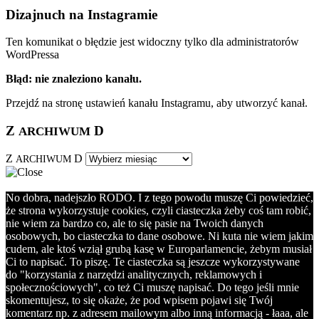
Dizajnuch na Instagramie
Ten komunikat o błędzie jest widoczny tylko dla administratorów
WordPressa
Błąd: nie znaleziono kanału.
Przejdź na stronę ustawień kanału Instagramu, aby utworzyć kanał.
Z
D
ARCHIWUM
Z
D
ARCHIWUM
No dobra, nadejszło RODO. I z tego powodu muszę Ci powiedzieć,
że strona wykorzystuje cookies, czyli ciasteczka żeby coś tam robić,
nie wiem za bardzo co, ale to się pasie na Twoich danych
osobowych, bo ciasteczka to dane osobowe. Ni kuta nie wiem jakim
cudem, ale ktoś wziął grubą kasę w Europarlamencie, żebym musiał
Ci to napisać. To piszę. Te ciasteczka są jeszcze wykorzystywane
do "korzystania z narzędzi analitycznych, reklamowych i
społecznościowych", co też Ci muszę napisać. Do tego jeśli mnie
skomentujesz, to się okaże, że pod wpisem pojawi się Twój
komentarz np. z adresem mailowym albo inną informacją - łaaa, ale