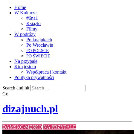
Home
W Kulturze
#6na1
Książki
Filmy
W podróży
Po knajpkach
Po Wrocławiu
PO
POLSCE
PO
ŚWIECIE
Na przypale
Kim jestem
Współpraca i kontakt
Polityka prywatności
Search and hit
Go
dizajnuch.pl
DAMSKO-MĘSKO
NA PRZYPALE