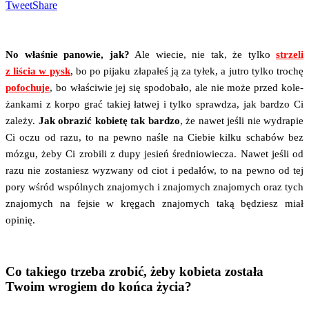
Tweet
Share
No wła­śnie pano­wie, jak?
Ale wie­cie, nie tak, że tyl­ko
strze­li
z liścia w pysk
, bo po pija­ku zła­pa­łeś ją za tyłek, a jutro tyl­ko tro­chę
pofo­chu­je
, bo wła­ści­wie jej się spodo­ba­ło, ale nie może przed kole­
żan­ka­mi z kor­po grać takiej łatwej i tyl­ko spraw­dza, jak bar­dzo Ci
zale­ży.
Jak obra­zić kobie­tę tak bar­dzo
, że nawet jeśli nie wydra­pie
Ci oczu od razu, to na pew­no naśle na Cie­bie kil­ku scha­bów bez
mózgu, żeby Ci zro­bi­li z dupy jesień śre­dnio­wie­cza. Nawet jeśli od
razu nie zosta­niesz wyzwa­ny od ciot i peda­łów, to na pew­no od tej
pory wśród wspól­nych zna­jo­mych i zna­jo­mych zna­jo­mych oraz tych
zna­jo­mych na fej­sie w krę­gach zna­jo­mych taką będziesz miał
opinię.
Co takiego trzeba zrobić, żeby kobieta została
Twoim wrogiem do końca życia?