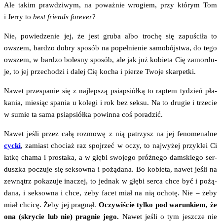
Ale takim praw­dzi­wym, na poważ­nie wro­giem, przy któ­rym Tom
i Jer­ry to
best friends fore­ver
?
Nie, powie­dze­nie jej, że jest gru­ba albo tro­chę się zapu­ści­ła to
owszem, bar­dzo dobry spo­sób na popeł­nie­nie samo­bój­stwa, do tego
owszem, w bar­dzo bole­sny spo­sób, ale jak już kobie­ta Cię zamor­du­
je, to jej prze­cho­dzi i dalej Cię kocha i pie­rze Two­je skarpetki.
Nawet prze­spa­nie się z naj­lep­szą psiap­siół­ką to rap­tem tydzień pła­
ka­nia, mie­siąc spa­nia u kole­gi i rok bez sek­su. Na to dru­gie i trze­cie
w sumie ta sama psiap­siół­ka powin­na coś poradzić.
Nawet jeśli przez całą roz­mo­wę z nią patrzysz na jej feno­me­nal­ne
cyc­ki
, zamiast cho­ciaż raz spoj­rzeć w oczy, to naj­wy­żej przy­klei Ci
łat­kę cha­ma i pro­sta­ka, a w głę­bi swo­je­go próż­ne­go dam­skie­go ser­
dusz­ka poczu­je się sek­sow­na i pożą­da­na. Bo kobie­ta, nawet jeśli na
zewnątrz poka­zu­je ina­czej, to jed­nak w głę­bi ser­ca chce być i pożą­
da­na, i sek­sow­na i chce, żeby facet miał na nią ocho­tę. Nie – żeby
miał chci­cę. Żeby jej pra­gnął.
Oczy­wi­ście tyl­ko pod warun­kiem, że
ona (skry­cie lub nie) pra­gnie jego.
Nawet jeśli o tym jesz­cze nie