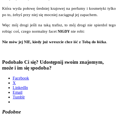
Któ­ra wyda poło­wę śred­niej kra­jo­wej na per­fu­my i kosme­ty­ki tyl­ko
po to, żebyś przy niej się moc­niej zacią­gnął jej zapachem.
Więc mój dro­gi jeśli na taką tra­fisz, to mój dro­gi nie spier­dol tego
robiąc coś, cze­go nor­mal­ny facet
nie robi:
NIGDY
Nie mów jej
, kie­dy już wresz­cie chce iść z Tobą do łóż­ka
.
NIE
Podobało Ci się? Udostępnij swoim znajomym,
może i im się spodoba?
Face­bo­ok
X
Lin­ke­dIn
Ema­il
Tum­blr
Podobne