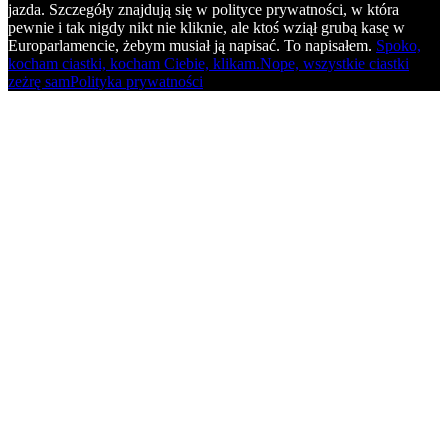
jazda. Szczegóły znajdują się w polityce prywatności, w która
pewnie i tak nigdy nikt nie kliknie, ale ktoś wziął grubą kasę w
Europarlamencie, żebym musiał ją napisać. To napisałem.
Spoko,
kocham ciastki, kocham Ciebie, klikam.
Nope, wszystkie ciastki
zeżrę sam
Polityka prywatności