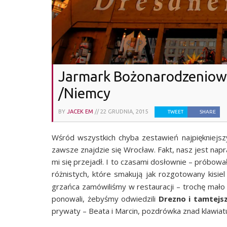
Jarmark Bożonarodzeniowy
/Niemcy
BY
JACEK EM
//
22 GRUDNIA, 2015
TWEET
SHARE
Wśród wszyst­kich chy­ba zesta­wień naj­pięk­niej­sz
zawsze znaj­dzie się Wro­cław. Fakt, nasz jest napraw­
mi się prze­jadł. I to cza­sa­mi dosłow­nie – pró­bo­
róż­ni­stych, któ­re sma­ku­ją jak roz­go­to­wa­ny k
grzań­ca zamó­wi­li­śmy w restau­ra­cji – tro­chę mało 
po­no­wa­li, żeby­śmy odwie­dzi­li
Dre­zno i tam­tej­s
pry­wa­ty – Beata i Mar­cin, pozdrów­ka znad klawiat