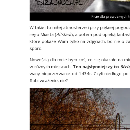
Picie dla praw­dzi­wych 
W takiej to miłej atmos­fe­rze i przy pięk­nej pogo­dz
re­go Mia­sta (
Alt­stadt
), a potem pod opie­ką fan­ta­st
któ­re poka­że Wam tyl­ko na zdję­ciach, bo nie o z
sporo.
Nowo­ścią dla mnie było coś, co się oka­za­ło na mi
w róż­nych miej­scach.
Ten naj­słyn­niej­szy to
Stri
wa­ny nie­prze­rwa­nie od 1434r. Czy­li nie­dłu­go 
Robi wra­że­nie, nie?