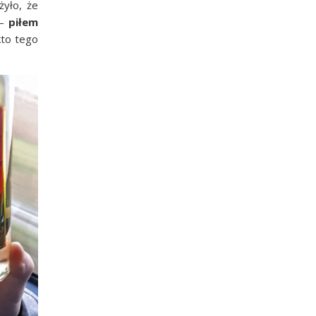
ży­ło, że
 –
piłem
kto tego