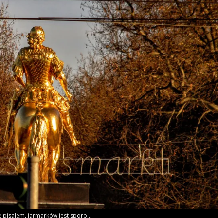
ż pisa­łem, jar­mar­ków jest sporo…