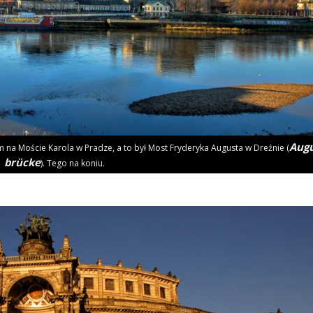
Augu
 na Moście Karo­la w Pra­dze, a to był Most Fry­de­ry­ka Augu­sta w Dreź­nie (
brüc­ke
). Tego na koniu.