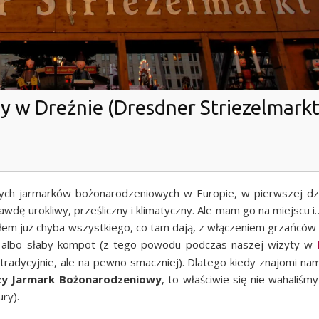
 w Dreźnie (Dresdner Striezelmarkt
ych jar­mar­ków bożo­na­ro­dze­nio­wych w Euro­pie, w pierw­szej dzi
dę uro­kli­wy, prze­ślicz­ny i kli­ma­tycz­ny. Ale mam go na miej­scu i
wa­łem już chy­ba wszyst­kie­go, co tam dają, z włą­cze­niem grzań­ców
isiel albo sła­by kom­pot (z tego powo­du pod­czas naszej wizy­ty w
tra­dy­cyj­nie, ale na pew­no smacz­niej). Dla­te­go kie­dy zna­jo­mi n
zy Jar­mark Bożo­na­ro­dze­nio­wy
, to wła­ści­wie się nie waha­li­śmy
ury).