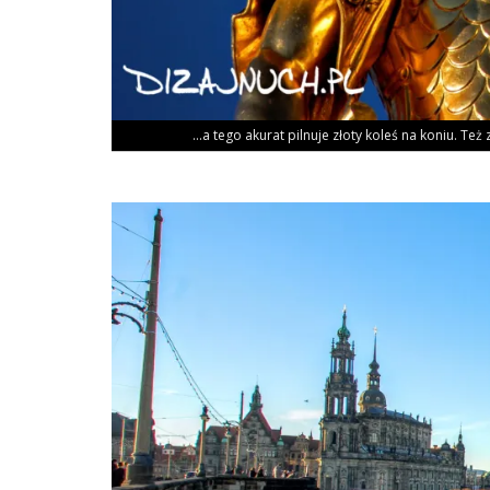
…a tego aku­rat pil­nu­je zło­ty koleś na koniu. Też 