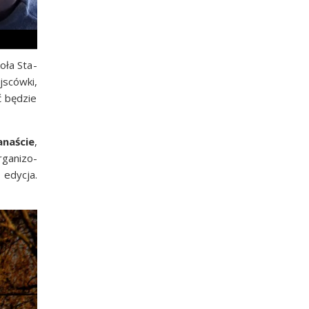
o­ła Sta­
­sców­ki,
ć będzie
­na­ście
,
ga­ni­zo­
edy­cja.