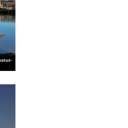
­stus­