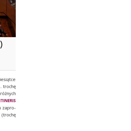
)
e­siąt­ce
… tro­chę
 róż­nych
ITINERIS
am zapro­
 (tro­chę