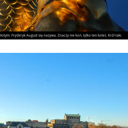
zło­tym. Fry­de­ryk August się nazy­wa. Zna­czy nie koń, tyl­ko ten koleś. Król taki.