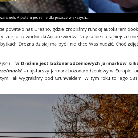
twar­dzie­li. A potem jedze­nie dla jesz­cze większych…
ie powi­ta­ło nas Dre­zno, gdzie zro­bi­li­śmy rund­kę auto­ka­rem dook
ycz­nej prze­wod­nicz­ki Ani pozwie­dza­li­śmy sobie co faj­niej­sze miej
abyt­kach Dre­zna dzi­siaj ma być i nie chce Was nudzić. Choć zdję
ej­scu –
w Dreź­nie jest bożo­na­ro­dze­nio­wych jar­mar­ków kil­ka
e­zel­markt
– naj­star­szy jar­mark bożo­na­ro­dze­nio­wy w Euro­pie, or
po tym, jak wygra­li­śmy pod Grun­wal­dem. W tym roku to jego 581 