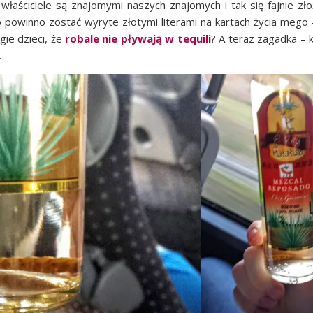
a­ści­cie­le są zna­jo­my­mi naszych zna­jo­mych i tak się faj­nie zło­
co powin­no zostać wyry­te zło­ty­mi lite­ra­mi na kar­tach życia mego
­gie dzie­ci, że
roba­le nie pły­wa­ją w tequ­ili
? A teraz zagad­ka – 
.