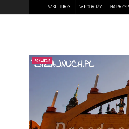
W KULTURZE
W PODRÓŻY
NA PRZYP
PO ŚWIECIE