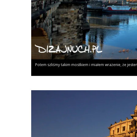
Potem szli­śmy takim most­kiem i mia­łem wra­że­nie, że jestem