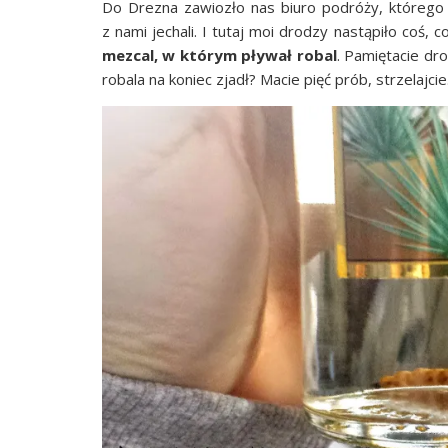
Do Dre­zna zawio­zło nas biu­ro podró­ży, któ­re­go wł
z nami jecha­li. I tutaj moi dro­dzy nastą­pi­ło coś, 
mez­cal, w któ­rym pły­wał robal
. Pamię­ta­cie dro
roba­la na koniec zjadł? Macie pięć prób, strzelajcie