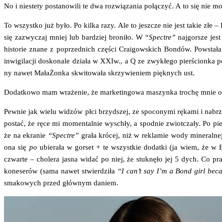
No i nie­ste­ty posta­no­wi­li te dwa roz­wią­za­nia połą­czyć. A to się ni
To wszyst­ko już było. Po kil­ka razy. Ale to jesz­cze nie jest takie złe –
się zazwy­czaj mniej lub bar­dziej bro­ni­ło. W “
Spec­tre”
naj­gor­sze jest
histo­rie zna­ne z poprzed­nich czę­ści Cra­igow­skich Bon­dów. Powsta­ła m
inwi­gi­la­cji dosko­na­le dzia­ła w XXIw., a Q ze zwy­kłe­go pier­ścion­ka 
ny nawet Mała­Żon­ka skwi­to­wa­ła skrzy­wie­niem pięk­nych ust.
Dodat­ko­wo mam wra­że­nie, że mar­ke­tin­go­wa maszyn­ka tro­chę mnie 
Pew­nie jak wie­lu widzów płci brzyd­szej, ze spo­co­ny­mi ręka­mi i nabrzm
postać, że ręce mi momen­tal­nie wyschły, a spodnie zwiot­cza­ły. Po pie
że na ekra­nie
“Spec­tre”
gra­ła kró­cej, niż w rekla­mie wody mine­ral­nej.
ona się
po
ubie­ra­ła w gor­set + te wszyst­kie dodat­ki (ja wiem, że w B
czwar­te – cho­le­ra jasna widać po niej, że stuk­nę­ło jej 5 dych. Co pr
kone­se­rów (sama nawet stwier­dzi­ła
“I can’t say I’m a Bond girl bec
sma­ko­wych przed głów­nym daniem.