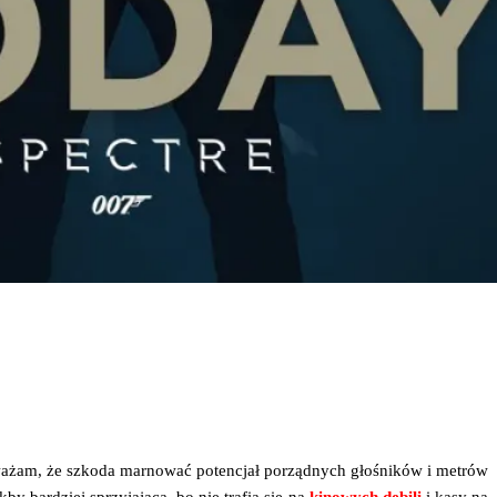
uwa­żam, że szko­da mar­no­wać poten­cjał porząd­nych gło­śni­ków i metrów
y bar­dziej sprzy­ja­ją­ca, bo nie tra­fia się na
kino­wych debi­li
i kasy na