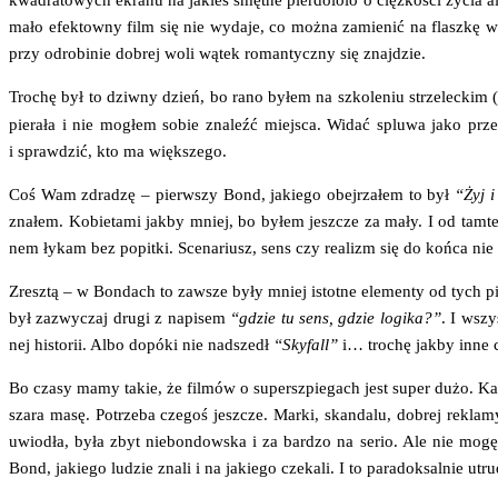
mało efek­tow­ny film się nie wyda­je, co moż­na zamie­nić na flasz­kę w
przy odro­bi­nie dobrej woli wątek roman­tycz­ny się znajdzie.
Tro­chę był to dziw­ny dzień, bo rano byłem na szko­le­niu strze­lec­kim (
pie­ra­ła i nie mogłem sobie zna­leźć miej­sca. Widać splu­wa jako prze­
i spraw­dzić, kto ma większego.
Coś Wam zdra­dzę – pierw­szy Bond, jakie­go obej­rza­łem to był
“Żyj 
zna­łem. Kobie­ta­mi jak­by mniej, bo byłem jesz­cze za mały. I od tam­te
nem łykam bez popit­ki. Sce­na­riusz, sens czy realizm się do koń­ca nie 
Zresz­tą – w Bon­dach to zawsze były mniej istot­ne ele­men­ty od tych pi
był zazwy­czaj dru­gi z napi­sem
“gdzie tu sens, gdzie logi­ka?”
. I wszy
nej histo­rii. Albo dopó­ki nie nad­szedł
“Sky­fall”
i… tro­chę jak­by inne 
Bo cza­sy mamy takie, że fil­mów o super­sz­pie­gach jest super dużo. Każ­
sza­ra masę. Potrze­ba cze­goś jesz­cze. Mar­ki, skan­da­lu, dobrej rekla­my
uwio­dła, była zbyt nie­bon­dow­ska i za bar­dzo na serio. Ale nie mogę
Bond, jakie­go ludzie zna­li i na jakie­go cze­ka­li. I to para­dok­sal­nie ut