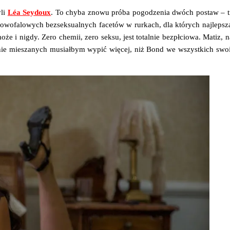
­li
Léa Sey­do­ux
. To chy­ba zno­wu pró­ba pogo­dze­nia dwóch postaw – tra­
 nowo­fa­lo­wych bez­sek­su­al­nych face­tów w rur­kach, dla któ­rych naj­lep­sz
e i nigdy. Zero che­mii, zero sek­su, jest total­nie bez­pł­cio­wa. Matiz, 
 nie mie­sza­nych musiał­bym wypić wię­cej, niż Bond we wszyst­kich swo­