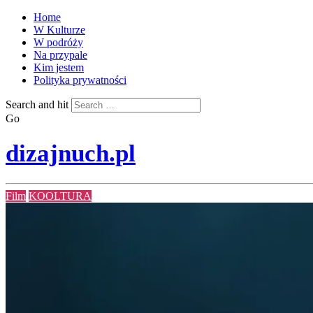
Home
W Kulturze
W podróży
Na przypale
Kim jestem
Polityka prywatności
Search and hit
Go
dizajnuch.pl
Film
KOOLTURA