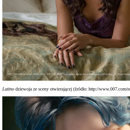
Lati­no
dzie­wo­ja ze sce­ny otwie­ra­ją­cej (źró­dło: http://www.007.com