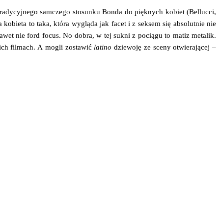
dy­cyj­ne­go sam­cze­go sto­sun­ku Bon­da do pięk­nych kobiet (Bel­luc­ci,
a kobie­ta to taka, któ­ra wyglą­da jak facet i z sek­sem się abso­lut­nie nie
nawet nie ford focus. No dobra, w tej suk­ni z pocią­gu to matiz meta­lik.
ich fil­mach. A mogli zosta­wić
lati­no
dzie­wo­ję ze sce­ny otwie­ra­ją­cej –