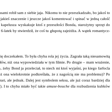
sa­mi robił sam z sie­bie jaja. Niko­mu to nie prze­szka­dza­ło, bo jakoś to
ć jakieś zna­cze­nie i jesz­cze jakoś komen­to­wać i spi­nać w jed­ną całość
kape­lu­sza wyska­ku­je ktoś z prze­szło­ści Bon­da, sta­ro­żyt­ny sprzęt do
ój 6‑latek by stwier­dził, że coś tu głu­po­tą zajeż­dża. A wątek roman­tycz­
ę docze­ka­łem. To była chy­ba rola jej życia. Zagra­ła taką nie­sa­mo­wi­tą
łów, niż ona wypo­wie­dzia­ła w tym fil­mie. Po dru­gie – mam wra­że­nie,
o, żeby Bond ja prze­le­ciał, to niech mi ktoś wyja­śni, po kie­go far­foc­la
 ona wie­lo­krot­nie pod­kre­śla­ła, że z nago­ścią nie ma pro­ble­mu)? Po
ri, ale jed­nak. Dalej jest sym­bo­lem sek­su, ale już coraz bar­dziej dla
”
). I to chy­ba mia­ło być takie
amu­se-bouche
dla roz­bu­dze­nia kub­ków