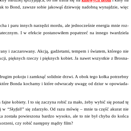
k to Bond, zawsze sobie jako­wąś dzie­wo­ję nadob­ną wynaj­dzie, więc
a­cha i paru innych narzę­dzi mor­du, ale jed­no­cze­śnie ener­gia mnie roz­
­tecz­nym. I w efek­cie posta­no­wi­łem popa­trzeć na inne­go twar­dzie­la
y i zacza­ro­wa­ny. Akcją, gadże­ta­mi, tem­pem i świa­tem, któ­re­go nie
kcji, pięk­nych rze­czy i pięk­nych kobiet. Ja nawet wszyst­kie z Bro­sna­
w dru­gim poko­ju i zamknąć solid­nie drzwi. A obok tego koł­ka potrzeb­ny
a któ­re Bon­da kocha­my i któ­re odwra­ca­ły uwa­gę od dziur w opo­wia­da­
a faj­ne kobie­ty. I to się zaczy­na robić za mało, żeby wybić się ponad tę
iej w
“Sky­fall”
się zda­rzy­ło. Od razu mówię – mnie ta część aku­rat nie
a zosta­ła powie­szo­na bar­dzo wyso­ko, ale to nie był chy­ba do koń­ca
 korze­ni, czy robić następ­ny mądry film?