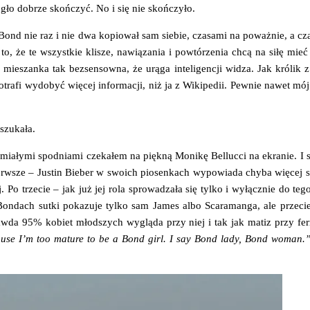
e mogło dobrze skoń­czyć. No i się nie skończyło.
 Bond nie raz i nie dwa kopio­wał sam sie­bie, cza­sa­mi na poważ­nie, a cza­
 to, że te wszyst­kie kli­sze, nawią­za­nia i powtó­rze­nia chcą na siłę mie
ie­szan­ka tak bez­sen­sow­na, że urą­ga inte­li­gen­cji widza. Jak kró­lik z 
potra­fi wydo­być wię­cej infor­ma­cji, niż ja z Wiki­pe­dii. Pew­nie nawet m
oszukała.
ia­ły­mi spodnia­mi cze­ka­łem na pięk­ną Moni­kę Bel­luc­ci na ekra­nie. I si
rw­sze – Justin Bie­ber w swo­ich pio­sen­kach wypo­wia­da chy­ba wię­cej s
 Po trze­cie – jak już jej rola spro­wa­dza­ła się tyl­ko i wyłącz­nie do teg
on­dach sut­ki poka­zu­je tyl­ko sam James albo Sca­ra­man­ga, ale prze­cież
aw­da 95% kobiet młod­szych wyglą­da przy niej i tak jak matiz przy fer­ra­
au­se I’m too matu­re to be a Bond girl. I say Bond lady, Bond woman.