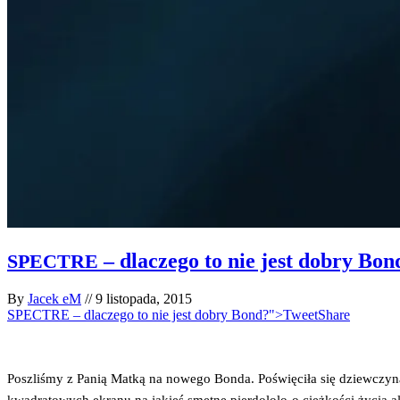
– dlaczego to nie jest dobry Bon
SPECTRE
By
Jacek eM
//
9 listopada, 2015
SPECTRE – dlaczego to nie jest dobry Bond?">Tweet
Share
Poszli­śmy z Panią Mat­ką na nowe­go Bon­da. Poświę­ci­ła się dziew­czy­n
kwa­dra­to­wych ekra­nu na jakieś smęt­ne pier­do­lo­lo o cięż­ko­ści życia a