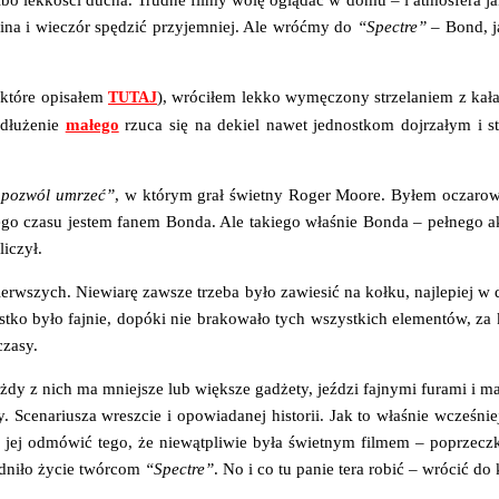
ina i wie­czór spę­dzić przy­jem­niej. Ale wróć­my do
“Spec­tre”
– Bond, ja
któ­re opi­sa­łem
), wró­ci­łem lek­ko wymę­czo­ny strze­la­niem z kał
TUTAJ
dłu­że­nie
małe­go
rzu­ca się na dekiel nawet jed­nost­kom doj­rza­łym i sta
i pozwól umrzeć”
, w któ­rym grał świet­ny Roger Moore. Byłem ocza­ro­wa­n
­go cza­su jestem fanem Bon­da. Ale takie­go wła­śnie Bon­da – peł­ne­go a
liczył.
erw­szych. Nie­wia­rę zawsze trze­ba było zawie­sić na koł­ku, naj­le­piej 
st­ko było faj­nie, dopó­ki nie bra­ko­wa­ło tych wszyst­kich ele­men­tów, z
czasy.
dy z nich ma mniej­sze lub więk­sze gadże­ty, jeź­dzi faj­ny­mi fura­mi i m
. Sce­na­riu­sza wresz­cie i opo­wia­da­nej histo­rii. Jak to wła­śnie wcze­śn
 jej odmó­wić tego, że nie­wąt­pli­wie była świet­nym fil­mem – poprzecz­k
rud­ni­ło życie twór­com
“Spec­tre”
. No i co tu panie tera robić – wró­cić do