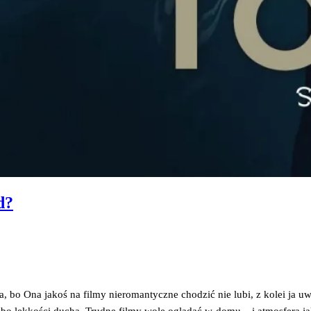
d?
a, bo Ona jakoś na fil­my nie­ro­man­tycz­ne cho­dzić nie lubi, z kolei ja 
lbo lek­ko­ści ducha. Trud­ne fil­my wolę oglą­dać w domu – i atmos­fe­ra jak­b