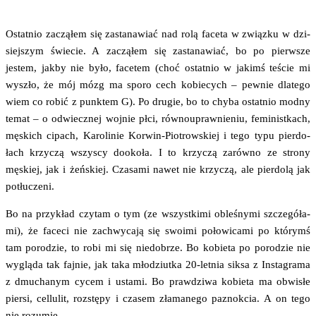
Ostat­nio zaczą­łem się zasta­na­wiać nad rolą face­ta w związ­ku w dzi­
siej­szym świe­cie. A zaczą­łem się zasta­na­wiać, bo po pierw­sze
jestem, jak­by nie było, face­tem (choć ostat­nio w jakimś teście mi
wyszło, że mój mózg ma spo­ro cech kobie­cych – pew­nie dla­te­go
wiem co robić z punk­tem G). Po dru­gie, bo to chy­ba ostat­nio mod­ny
temat – o odwiecz­nej woj­nie płci, rów­no­upraw­nie­niu, femi­nist­kach,
męskich cipach, Karo­li­nie Kor­win-Pio­trow­skiej i tego typu pier­do­
łach krzy­czą wszy­scy dooko­ła. I to krzy­czą zarów­no ze stro­ny
męskiej, jak i żeń­skiej. Cza­sa­mi nawet nie krzy­czą, ale pier­do­lą jak
potłuczeni.
Bo na przy­kład czy­tam o tym (ze wszyst­ki­mi oble­śny­mi szcze­gó­ła­
mi), że face­ci nie zachwy­ca­ją się swo­imi poło­wi­ca­mi po któ­rymś
tam poro­dzie, to robi mi się nie­do­brze. Bo kobie­ta po poro­dzie nie
wyglą­da tak faj­nie, jak taka mło­dziut­ka 20-let­nia sik­sa z Insta­gra­ma
z dmu­cha­nym cycem i usta­mi. Bo praw­dzi­wa kobie­ta ma obwi­słe
pier­si, cel­lu­lit, roz­stę­py i cza­sem zła­ma­ne­go paznok­cia. A on tego
nie rozumie.