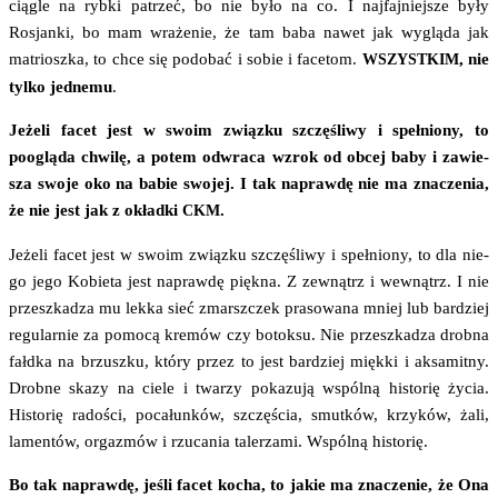
cią­gle na ryb­ki patrzeć, bo nie było na co. I naj­faj­niej­sze były
Rosjan­ki, bo mam wra­że­nie, że tam baba nawet jak wyglą­da jak
matriosz­ka, to chce się podo­bać i sobie i face­tom.
, nie
WSZYSTKIM
tyl­ko jed­ne­mu
.
Jeże­li facet jest w swo­im związ­ku szczę­śli­wy i speł­nio­ny, to
pooglą­da chwi­lę, a potem odwra­ca wzrok od obcej baby i zawie­
sza swo­je oko na babie swo­jej. I tak napraw­dę nie ma zna­cze­nia,
że nie jest jak z okład­ki
.
CKM
Jeże­li facet jest w swo­im związ­ku szczę­śli­wy i speł­nio­ny, to dla nie­
go jego Kobie­ta jest napraw­dę pięk­na. Z zewnątrz i wewnątrz. I nie
prze­szka­dza mu lek­ka sieć zmarsz­czek pra­so­wa­na mniej lub bar­dziej
regu­lar­nie za pomo­cą kre­mów czy botok­su. Nie prze­szka­dza drob­na
fałd­ka na brzusz­ku, któ­ry przez to jest bar­dziej mięk­ki i aksa­mit­ny.
Drob­ne ska­zy na cie­le i twa­rzy poka­zu­ją wspól­ną histo­rię życia.
Histo­rię rado­ści, poca­łun­ków, szczę­ścia, smut­ków, krzy­ków, żali,
lamen­tów, orga­zmów i rzu­ca­nia tale­rza­mi. Wspól­ną historię.
Bo tak napraw­dę, jeśli facet kocha, to jakie ma zna­cze­nie, że Ona