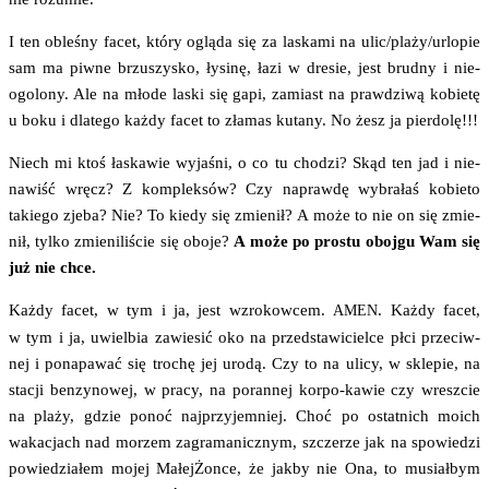
I ten oble­śny facet, któ­ry oglą­da się za laska­mi na ulic/plaży/urlopie
sam ma piw­ne brzu­szy­sko, łysi­nę, łazi w dre­sie, jest brud­ny i nie­
ogo­lo­ny. Ale na mło­de laski się gapi, zamiast na praw­dzi­wą kobie­tę
u boku i dla­te­go każ­dy facet to zła­mas kuta­ny. No żesz ja pierdolę!!!
Niech mi ktoś łaska­wie wyja­śni, o co tu cho­dzi? Skąd ten jad i nie­
na­wiść wręcz? Z kom­plek­sów? Czy napraw­dę wybra­łaś kobie­to
takie­go zje­ba? Nie? To kie­dy się zmie­nił? A może to nie on się zmie­
nił, tyl­ko zmie­ni­li­ście się obo­je?
A może po pro­stu oboj­gu Wam się
już nie chce.
Każ­dy facet, w tym i ja, jest wzro­kow­cem.
. Każ­dy facet,
AMEN
w tym i ja, uwiel­bia zawie­sić oko na przed­sta­wi­ciel­ce płci prze­ciw­
nej i pona­pa­wać się tro­chę jej uro­dą. Czy to na uli­cy, w skle­pie, na
sta­cji ben­zy­no­wej, w pra­cy, na poran­nej kor­po-kawie czy wresz­cie
na pla­ży, gdzie ponoć naj­przy­jem­niej. Choć po ostat­nich moich
waka­cjach nad morzem zagra­ma­nicz­nym, szcze­rze jak na spo­wie­dzi
powie­dzia­łem mojej Małej­Żon­ce, że jak­by nie Ona, to musiał­bym