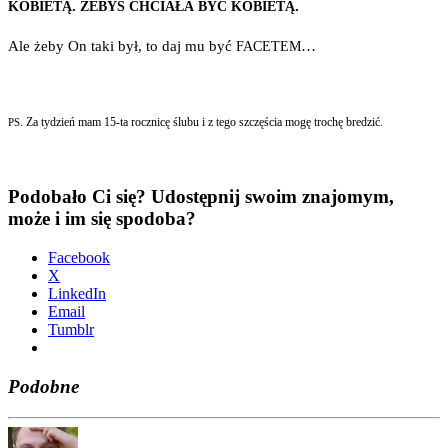
.
.
KOBIETĄ
ŻEBYŚ
CHCIAŁA
BYĆ
KOBIETĄ
Ale żeby On taki był, to daj mu być
…
FACETEM
. Za tydzień mam 15-ta rocz­ni­cę ślu­bu i z tego szczę­ścia mogę tro­chę bredzić.
PS
Podobało Ci się? Udostępnij swoim znajomym,
może i im się spodoba?
Face­bo­ok
X
Lin­ke­dIn
Ema­il
Tum­blr
Podobne