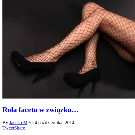
Rola faceta w związku…
By
Jacek eM
//
24 października, 2014
Tweet
Share