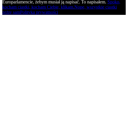
Europarlamencie, żebym musiał ją napisać. To napisałem.
Spoko,
kocham ciastki, kocham Ciebie, klikam.
Nope, wszystkie ciastki
zeżrę sam
Polityka prywatności