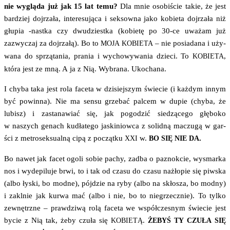
nie wyglą­da już jak 15 lat temu?
Dla mnie oso­bi­ście takie, że jest
bar­dziej doj­rza­ła, inte­re­su­ją­ca i sek­sow­na jako kobie­ta doj­rza­ła niż
głu­pia ‑nast­ka czy dwu­dziest­ka (kobie­tę po 30-ce uwa­żam już
zazwy­czaj za doj­rza­łą). Bo to
– nie posia­da­na i uży­
MOJA
KOBIETA
wa­na do sprzą­ta­nia, pra­nia i wycho­wy­wa­nia dzie­ci. To
,
KOBIETA
któ­ra jest ze mną. A ja z Nią. Wybra­na. Ukochana.
I chy­ba taka jest rola face­ta w dzi­siej­szym świe­cie (i każ­dym innym
być powin­na). Nie ma sen­su grze­bać pal­cem w dupie (chy­ba, że
lubisz) i zasta­na­wiać się, jak pogo­dzić sie­dzą­ce­go głę­bo­ko
w naszych genach kudła­te­go jaski­niow­ca z solid­ną maczu­gą w gar­
ści z metro­sek­su­al­ną cipą z począt­ku
w.
.
XXI
BO
SIĘ
NIE
DA
Bo nawet jak facet ogo­li sobie pachy, zadba o paznok­cie, wysmar­ka
nos i wyde­pi­lu­je brwi, to i tak od cza­su do cza­su nażło­pie się piw­ska
(albo łyski, bo mod­ne), pój­dzie na ryby (albo na skło­sza, bo mod­ny)
i zaklnie jak kur­wa mać (albo i nie, bo to nie­grzecz­nie). To tyl­ko
zewnętrz­ne – praw­dzi­wą rolą face­ta we współ­cze­snym świe­cie jest
bycie z Nią tak, żeby czu­ła się
.
KOBIETĄ
ŻEBYŚ
TY
CZUŁA
SIĘ