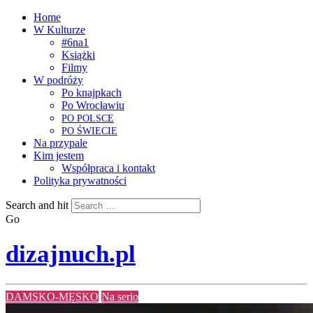
Home
W Kulturze
#6na1
Książki
Filmy
W podróży
Po knajpkach
Po Wrocławiu
PO
POLSCE
PO
ŚWIECIE
Na przypale
Kim jestem
Współpraca i kontakt
Polityka prywatności
Search and hit
Go
dizajnuch.pl
DAMSKO-MĘSKO
Na serio