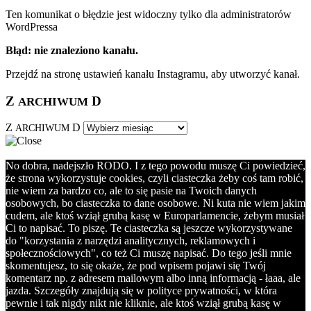
Ten komunikat o błędzie jest widoczny tylko dla administratorów
WordPressa
Błąd: nie znaleziono kanału.
Przejdź na stronę ustawień kanału Instagramu, aby utworzyć kanał.
Z
D
ARCHIWUM
Z
D
ARCHIWUM
No dobra, nadejszło RODO. I z tego powodu muszę Ci powiedzieć,
że strona wykorzystuje cookies, czyli ciasteczka żeby coś tam robić,
nie wiem za bardzo co, ale to się pasie na Twoich danych
osobowych, bo ciasteczka to dane osobowe. Ni kuta nie wiem jakim
cudem, ale ktoś wziął grubą kasę w Europarlamencie, żebym musiał
Ci to napisać. To piszę. Te ciasteczka są jeszcze wykorzystywane
do "korzystania z narzędzi analitycznych, reklamowych i
społecznościowych", co też Ci muszę napisać. Do tego jeśli mnie
skomentujesz, to się okaże, że pod wpisem pojawi się Twój
komentarz np. z adresem mailowym albo inną informacją - łaaa, ale
jazda. Szczegóły znajdują się w polityce prywatności, w która
pewnie i tak nigdy nikt nie kliknie, ale ktoś wziął grubą kasę w