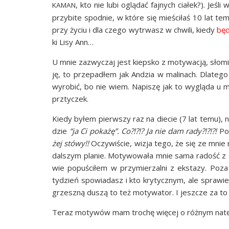
, kto nie lubi oglą­dać faj­nych cia­łek?). Jeśli
KAMAN
przy­bi­te spodnie, w któ­re się mie­ści­łaś 10 lat t
przy życiu i dla cze­go wytrwasz w chwi­li, kie­dy
będ
ki Lisy Ann…
U mnie zazwy­czaj jest kiep­sko z moty­wa­cją, sło­mi
ję, to prze­pa­dłem jak Andzia w mali­nach. Dla­te­
wyro­bić, bo nie wiem. Napi­szę jak to wyglą­da u 
prztyczek.
Kie­dy byłem pierw­szy raz na die­cie (7 lat temu), 
dzie
“ja Ci poka­żę”. Co?!?!? Ja nie dam rady?!?!?!
Pot
żej stó­wy!!
Oczy­wi­ście, wizja tego, że się ze mnie ro
dal­szym pla­nie. Moty­wo­wa­ła mnie sama radość z 
wie popu­ści­łem w przy­mie­rzal­ni z eks­ta­zy. Poz
tydzień spo­wia­dasz i kto kry­tycz­nym, ale spra­wi
grzesz­ną duszą to też moty­wa­tor. I jesz­cze za to
Teraz moty­wów mam tro­chę wię­cej o róż­nym natę­że