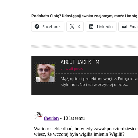
Podobało Ci się? Udostępnij swoim znajomym, może i im si
Face­bo­ok
X
Lin­ke­dIn
Ema­i
ABOUT JACEK EM
view all posts
Mąż, ojciec i projektant wnętrz. Fotogra
stylu noir. No i na wieczystej diecie...