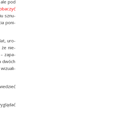
, ale pod
zoba­czyć
iu sznu­
cia poni­
at, uro­
, że nie­
c – zapa­
 na dwóch
wizu­ali­
wie­dzieć
yglą­dać