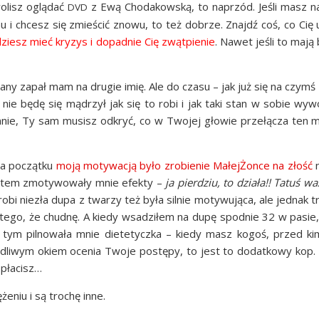
 wolisz oglą­dać
z Ewą Cho­da­kow­ską, to naprzód. Jeśli masz na 
DVD
emu i chcesz się zmie­ścić zno­wu, to też dobrze. Znajdź coś, co Cię
ziesz mieć kry­zys i dopad­nie Cię zwąt­pie­nie
. Nawet jeśli to mają
a­ny zapał mam na dru­gie imię. Ale do cza­su – jak już się na czymś 
go nie będę się mądrzył jak się to robi i jak taki stan w sobie wyw
mnie, Ty sam musisz odkryć, co w Two­jej gło­wie prze­łą­cza ten m
na począt­ku
moją moty­wa­cją było zro­bie­nie Małej­Żon­ce na złość
n
em zmo­ty­wo­wa­ły mnie efek­ty –
ja pier­dziu, to dzia­ła!! Tatuś w
bi nie­zła dupa z twa­rzy też była sil­nie moty­wu­ją­ca, ale jed­nak t
tego, że chud­nę. A kie­dy wsa­dzi­łem na dupę spodnie 32 w pasie,
a tym pil­no­wa­ła mnie die­te­tycz­ka – kie­dy masz kogoś, przed k
e­dli­wym okiem oce­nia Two­je postę­py, to jest to dodat­ko­wy kop
 płacisz…
­niu i są tro­chę inne.