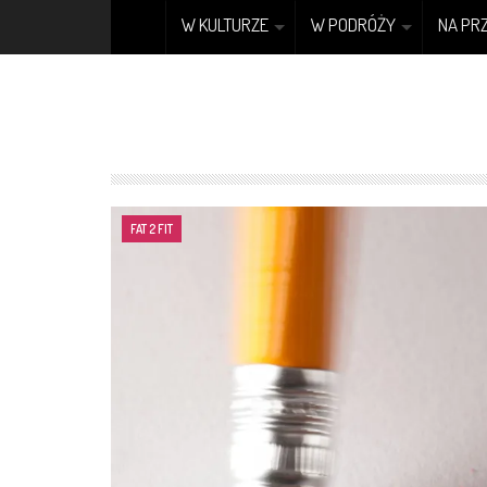
W KULTURZE
W PODRÓŻY
NA PR
FAT 2 FIT