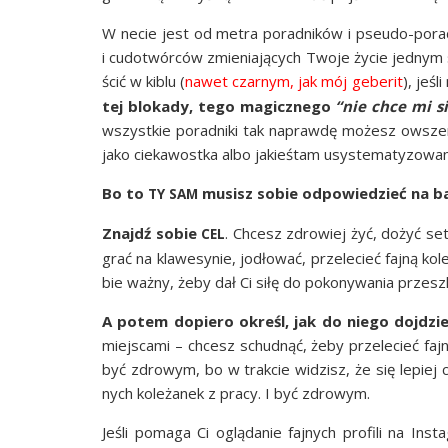
W necie jest od metra porad­ni­ków i pseu­do-porad
i cudo­twór­ców zmie­nia­ją­cych Two­je życie jed­nym
ścić w kiblu (
nawet czar­nym, jak mój gebe­rit
), jeśl
tej blo­ka­dy, tego magicz­ne­go
“nie chce mi s
wszyst­kie porad­ni­ki tak napraw­dę możesz owszem, p
jako cie­ka­wost­ka albo jakieś­tam usys­te­ma­ty­zo­wa
Bo to
musisz sobie odpo­wie­dzieć na bar­
TY
SAM
Znajdź sobie
. Chcesz zdro­wiej żyć, dożyć set­ki
CEL
grać na kla­we­sy­nie, jodło­wać, prze­le­cieć faj­ną k
bie waż­ny, żeby dał Ci siłę do poko­ny­wa­nia prze­s
A potem dopie­ro określ, jak do nie­go doj­dzi
miej­sca­mi – chcesz schud­nąć, żeby prze­le­cieć faj­
być zdro­wym, bo w trak­cie widzisz, że się lepiej czu
nych kole­ża­nek z pra­cy. I być zdrowym.
Jeśli poma­ga Ci oglą­da­nie faj­nych pro­fi­li na Inst