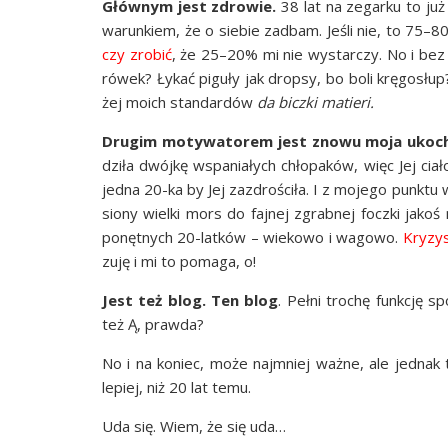
Głów­nym jest zdro­wie.
38 lat na zegar­ku to już
warun­kiem, że o sie­bie zadbam. Jeśli nie, to 75
czy zro­bić
, że 25–20% mi nie wystar­czy. No i bez j
ró­wek? Łykać pigu­ły jak drop­sy, bo boli krę­go­słu
żej moich stan­dar­dów
da bicz­ki matieri.
Dru­gim moty­wa­to­rem jest zno­wu moja uko­ch
dzi­ła dwój­kę wspa­nia­łych chło­pa­ków, więc Jej cia
jed­na 20-ka by Jej zazdro­ści­ła. I z moje­go punk­tu 
sio­ny wiel­ki mors do faj­nej zgrab­nej focz­ki jako
ponęt­nych 20-lat­ków – wie­ko­wo i wago­wo.
Kry­zys
zu­ję i mi to poma­ga, o!
Jest też blog. Ten blog
. Peł­ni tro­chę funk­cję s
też Ą, prawda?
No i na koniec, może naj­mniej waż­ne, ale jed­nak 
lepiej, niż 20 lat temu.
Uda się. Wiem, że się uda…