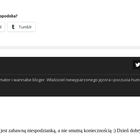
ę spodoba?
l
Tum­blr
f-amator i wannabe bloger. Właściciel niewyparzonego jęzora i poczucia hu