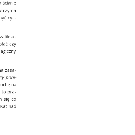
ścia­nie
 utrzy­ma
 być cyc­
zafik­su­
o­łać czy
agicz­ny
a zasa­
aży poni­
ro­chę na
 to pra­
im się co
. Kat nad