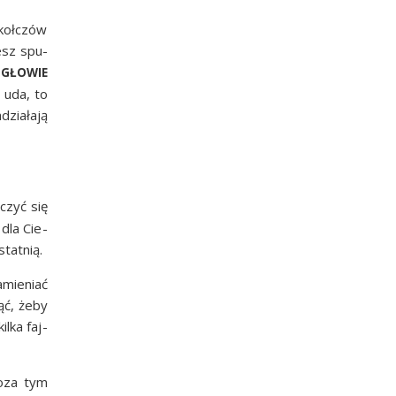
koł­czów
żesz spu­
GŁOWIE
o uda, to
zia­ła­ją
uczyć się
 dla Cie­
statnią.
amie­niać
nąć, żeby
l­ka faj­
poza tym