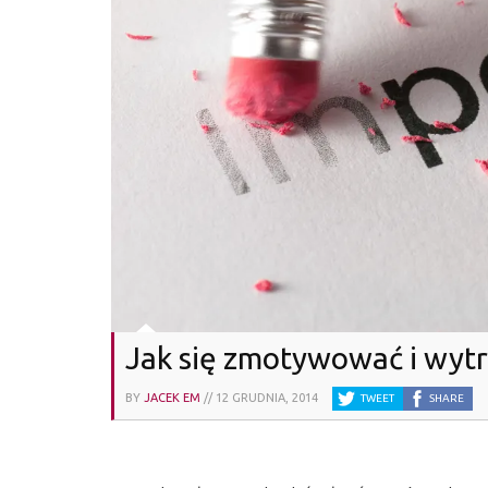
Jak się zmotywować i wy
BY
JACEK EM
//
12 GRUDNIA, 2014
TWEET
SHARE