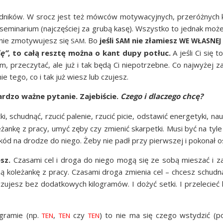
­ni­ków. W srocz jest też mów­ców moty­wa­cyj­nych, prze­róż­nych 
 semi­na­rium (naj­czę­ściej za gru­bą kasę). Wszyst­ko to jed­nak mo
i nie zmo­ty­wu­jesz się
. Bo
jeśli
nie zła­miesz
SAM
SAM
WE
WŁASNEJ
ię”
, to całą resz­tę moż­na o kant dupy potłuc.
A jeśli Ci się t
rze­czy­tać, ale już i tak będą Ci nie­po­trzeb­ne. Co naj­wy­żej zad
­nie tego, co i tak już wiesz lub czujesz.
dzo waż­ne pyta­nie. Zaje­bi­ście.
Cze­go i dla­cze­go chcę?
, schud­nąć, rzu­cić pale­nie, rzu­cić picie, odsta­wić ener­ge­ty­ki, na
ole­żan­kę z pra­cy, umyć zęby czy zmie­nić skar­pet­ki. Musi być na tyle
zkód na dro­dze do nie­go. Żeby nie padł przy pierw­szej i poko­nał o
esz.
Cza­sa­mi cel i dro­ga do nie­go mogą się ze sobą mie­szać i z
ną kole­żan­kę z pra­cy. Cza­sa­mi dro­ga zmie­nia cel – chcesz schud­
­jesz bez dodat­ko­wych kilo­gra­mów. I dożyć set­ki. I prze­le­cieć ki
a­gra­mie (np.
,
czy
) to nie ma się cze­go wsty­dzić (
TEN
TEN
TEN