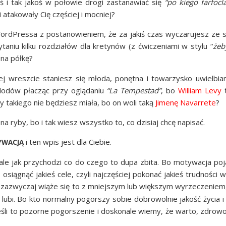
ąś i tak jakoś w poło­wie dro­gi zasta­na­wiać się
“po kie­go far­foc­
i ata­ko­wa­ły Cię czę­ściej i mocniej?
ord­Pres­sa z posta­no­wie­niem, że za jakiś czas wycza­ru­jesz ze 
ta­niu kil­ku roz­dzia­łów dla kre­ty­nów (z ćwi­cze­nia­mi w sty­lu “
żeb
ą na półkę?
 wresz­cie sta­niesz się mło­da, ponęt­na i towa­rzy­sko uwiel­bia­
 lodów pła­cząc przy oglą­da­niu
“La Tem­pe­stad”
, bo
Wil­liam Levy
t
igdy takie­go nie będziesz mia­ła, bo on woli taką
Jime­nę Navar­re­te
?
bo na ryby, bo i tak wiesz wszyst­ko to, co dzi­siaj chcę napisać.
i ten wpis jest dla Ciebie.
YWACJĄ
le jak przy­cho­dzi co do cze­go to dupa zbi­ta. Bo moty­wa­cja poj
ią­gnąć jakieś cele, czy­li naj­czę­ściej poko­nać jakieś trud­no­ści 
I zazwy­czaj wią­że się to z mniej­szym lub więk­szym wyrze­cze­niem
 lubi. Bo kto nor­mal­ny pogor­szy sobie dobro­wol­nie jakość życia i
 jeśli to pozor­ne pogor­sze­nie i dosko­na­le wie­my, że war­to, zdro­wo