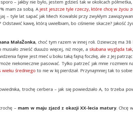
 spo­ro – jak­by nie było, jestem gdzieś tak w oko­li­cach pół­met­ka
–80% mam za sobą. A
jest jesz­cze tyle rze­czy, któ­re chcę w życiu 
aj – tyle lat sapać jak Miech Kowal­ski przy zwy­kłym zawią­zy­wa­n
p? Odsta­wić kawę, któ­rą uwiel­biam, bo ciśnie­nie ska­cze? Jakość ży
a­na Mała­Żon­ka
, choć tym razem w innej roli. Dziew­czę ma 38 l
­ło musia­ło znieść duuużo wię­cej, niż moje, a
sku­ba­na wyglą­da tak
widze­nia faj­nie jest mieć u boku taką faj­ną focz­kę, ale z Jej patrzą
ś może nie­ko­niecz­nie paso­wać. Tyl­ko patrzeć jak mnie roz­mie­ni
 wie­ku śred­nie­go
to nie w kij pier­dział. Przy­naj­mniej tak to sobie 
po­wied­ni­ka, tro­chę cer­be­ra – jak się powie­dzia­ło A, to trze­ba po
tro­chę –
mam w maju zjazd z oka­zji XX-lecia matu­ry
. Chcę w