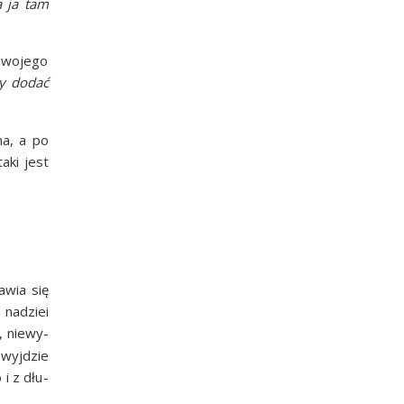
la ja tam
swo­je­go
y dodać
na, a po
aki jest
a­wia się
w nadziei
, nie­wy­
 wyj­dzie
 i z dłu­