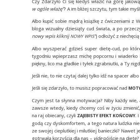
Czy Zda­rzy­ło Ci się kie­dyś wła­zić na górę jako­w
w ogó­le wła­żę”
? A im bli­żej szczy­tu, tym takie myśl
Albo kupić sobie mądrą książ­kę z ćwi­cze­nia­mi z W
blo­ga wizu­al­ny dzie­sią­ty cud świa­ta, a po prze­czy­
nowy wpis klik­nij
”
) odło­żyć z nie­chę­ci
NOWY
WPIS
Albo wyszpe­rać gdzieś super die­tę-cud, po któ­rej
tygo­dniu wpie­przasz michę popcor­nu i wia­der­ko
pięk­ny, lico ma gład­kie i tyłek zgrab­niut­ki, a Ty n
Jeśli nie, to nie czy­taj dalej tyl­ko idź na spa­cer al
Jeśli się zda­rzy­ło, to musisz popra­co­wać nad
MOT
Czym jest ta słyn­na moty­wa­cja? Niby każ­dy wie, a
zawsze wte­dy, kie­dy chce­my coś w życiu zmie­nić, os
na raj obie­ca­ny, czy­li
. 
ZAJEBISTY
EFEKT
KOŃCOWY
go­dą czy dys­kom­for­tem, a tego natu­ra ludz­ka nie
ze swo­jej cie­plut­kiej i milut­kiej baniecz­ki? Nawet
go­trwa­łą korzy­ścią dla nas –
vide
pój­ście na dietę?